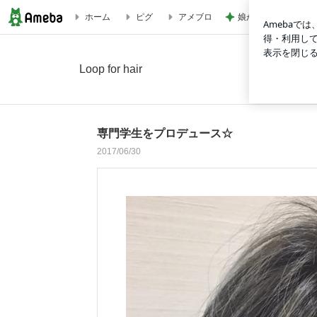
娘がニッコニコだっ
ホーム
ピグ
アメブロ
専門学生をプロデュース☆の画像
Loop for hair
専門学生をプロデュース☆
2017/06/30