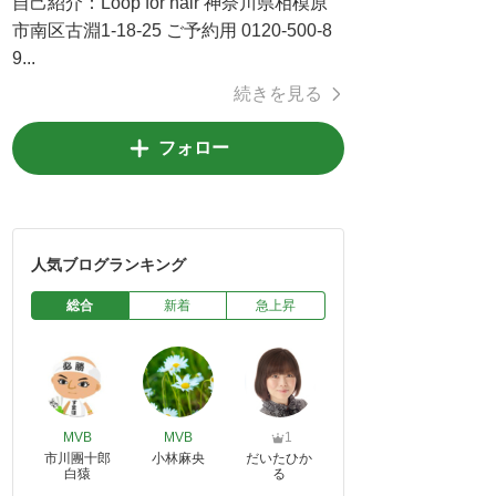
自己紹介：
Loop for hair 神奈川県相模原
市南区古淵1-18-25 ご予約用 0120-500-8
9...
続きを見る
フォロー
人気ブログランキング
総合
新着
急上昇
MVB
MVB
1
市川團十郎
小林麻央
だいたひか
白猿
る