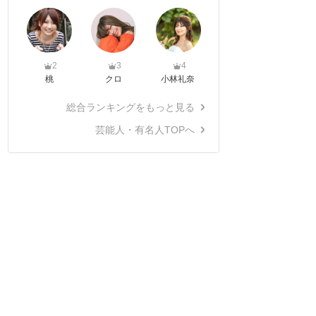
2
3
4
桃
クロ
小林礼奈
総合ランキングをもっと見る
芸能人・有名人TOPへ