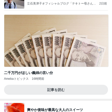
実の
立石美津子オフィシャルブログ「テキトー母さんの
2日前
すすめ」Powered by Ameba
二千万円がほしい義姉の言い分
Amebaトピックス
16時間前
記事を読む
爽やか後味が最高な大人のスイーツ