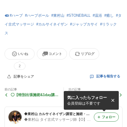
#
ハーブ
#
ハーブボール
#
東村山
#
STONEBALL
#
温浴
#
癒し
#
タ
イ古式マッサージ
#
カルサイネイザン
#
ジャップカサイ
#
リラック
ス
いいね
コメント
リブログ
2
記事を報告する
記事をシェア
前の記事
次の記事
◯【特別出張施術&1day講習
○エオネイザン120分 熊
気に入ったらフォロー
@大阪 2026,3〜6月】
本 Recovery Salon Sai 彩
様よりご感想頂きました★
会員登録は不要です
◆東村山 カルサイネイザン講習と施術・ジャップカサイ・タイ古式・トークセン・妊活施術・内臓整体◆
フォロー
◆東村山 タイ古式マッサージ師【O】塚 出張.割引等有◆