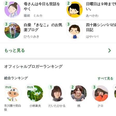
2
2
母さんは今日も世話を
日曜日は９時まで
やく
い。
藤緒 ミルカ
あべかわ
3
3
白柴 『きなこ』 のお気
四十路シンパパの
楽ブログ
日記
ひろ☆みき
はやパパ
もっと見る
オフィシャルブロガーランキング
総合ランキング
すべて見る
1
2
3
市川團十郎白
小林麻央
だいたひかる
桃
クロ
猿