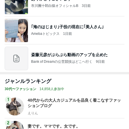
市川團十郎白猿オフィシャルB
3日前
｢海のはじまり｣子役の現在に｢美人さん｣
Amebaトピックス
1日前
斎藤元彦がぶらぶら動画のアップを止めた
Bank of Dreamの公営競技はどこへ行く
9日前
ジャンルランキング
30代〜ファッション
14,858人参加中
1
40代からの大人カジュアルを品良く着こなすファッ
ションブログ
えりん
2
妻です。ママです。女です。