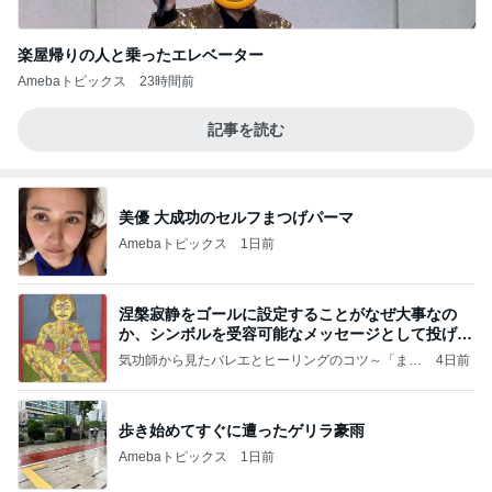
楽屋帰りの人と乗ったエレベーター
Amebaトピックス
23時間前
記事を読む
美優 大成功のセルフまつげパーマ
Amebaトピックス
1日前
涅槃寂静をゴールに設定することがなぜ大事なの
か、シンボルを受容可能なメッセージとして投げる
ことが
気功師から見たバレエとヒーリングのコツ～「まと
4日前
いのば」ブログ
歩き始めてすぐに遭ったゲリラ豪雨
Amebaトピックス
1日前