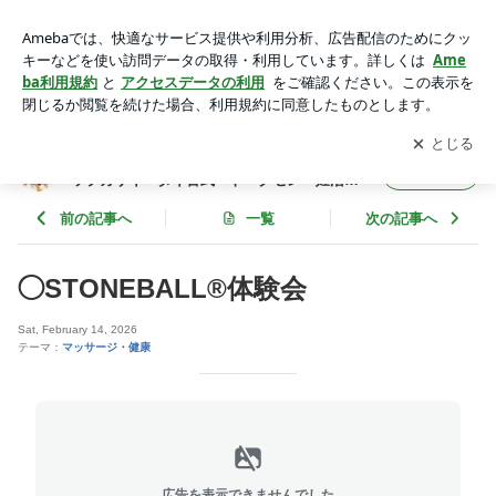
◯STONEBALL®️体験会 | ◆東村山 カルサイネイザン講習と施
術・ジャップカサイ・タイ古式・トークセン・妊活施術・内臓
アプリをダウンロードして
ブログの更新通知
を受け取りまし
開く
整体◆
ょう。
◆東村山 カルサイネイザン講習と施術・ジャ
フォロー
ップカサイ・タイ古式・トークセン・妊活施
術・内臓整体◆
前の記事へ
一覧
次の記事へ
◯STONEBALL®️体験会
Sat, February 14, 2026
テーマ：
マッサージ・健康
広告を表示できませんでした