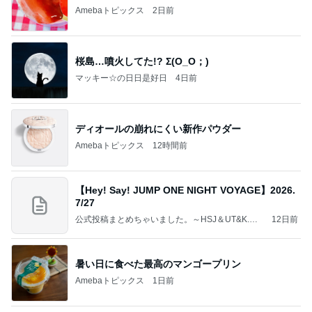
Amebaトピックス
2日前
桜島…噴火してた!? Σ(O_O；)
マッキー☆の日日是好日
4日前
ディオールの崩れにくい新作パウダー
Amebaトピックス
12時間前
【Hey! Say! JUMP ONE NIGHT VOYAGE】2026.
7/27
公式投稿まとめちゃいました。～HSJ＆UT&K.O.
12日前
～
暑い日に食べた最高のマンゴープリン
Amebaトピックス
1日前