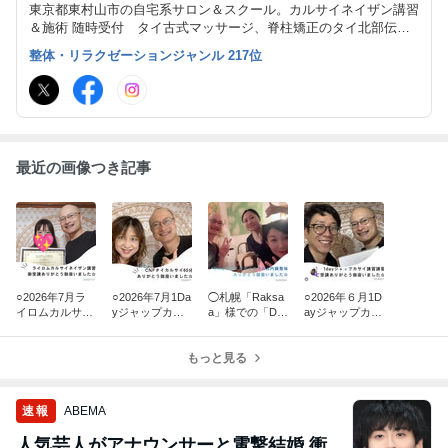
東京都東村山市の自宅系サロン＆スクール。カルサイネイザン講習
＆施術 随時受付 タイ古式マッサージ、脊柱矯正のタイ北部伝統
療法トークセンジャットクラドゥーク、ジャップカサイ施術可能
整体・リラクゼーションジャンル 217位
タイ古式サロンの中でも特に妊活、逆子、ファステイング、美容整
体に特化！
最近の画像つき記事
○2026年7月ラ
○2026年7月1Da
◯札幌「Raksa
○2026年６月1D
イロムカルサイ
yジャップカサ
a」様での「De
ayジャップカサ
ネイザン講習受
イ講習復習講習
epクラニオ＆内
イ講習受講 こう
講 MOE様から
受講 TAKAKO様
臓整体」出張施
へい様からのご
のご感想です
からのご感想で
もっと見る
術のご報告
感想で
す
速報
ABEMA
人気芸人がアナウンサーと電撃結婚 衝