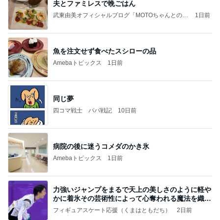
夫とファミレスで晩ごはん
武東由美オフィシャルブログ「MOTOちゃんとのは
1日前
っぴぃな毎日」Powered by Ameba
魚を注文せず食べたスシローの品
Amebaトピックス
1日前
同じ夢
四コマ戦士 パパ戦記
10日前
病院の後に迷うコメダのかき氷
Amebaトピックス
1日前
力強いジャンプをまるで天上の美しさのように軽や
かに着氷その芸術性によって心奪われる魔法を織り
なす
フィギュアスケート応援（くまはともだち）
2日前