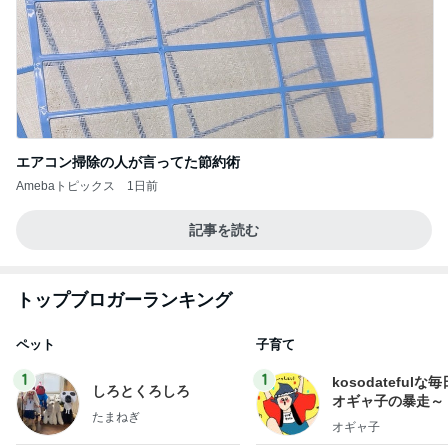
エアコン掃除の人が言ってた節約術
Amebaトピックス
1日前
記事を読む
トップブロガーランキング
ペット
子育て
1
1
kosodatefulな毎
しろとくろしろ
オギャ子の暴走～
たまねぎ
オギャ子