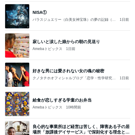
NISA①
パラスジュエリー（白美女神宝珠）の夢の記録（続
1日前
編）
寂しいと涙した娘からの朝の見送り
Amebaトピックス
1日前
好きな男には愛されない女の魂の秘密
クノタチホオフィシャルブログ「恋学・性学研究
1日前
室」Powered by Ameba
給食が恋しすぎる学童のお弁当
Amebaトピックス
10時間前
良心的な事業所ほど経営は苦しく、障害ある子の居
場所「放課後デイサービス」で深刻化する理念と現