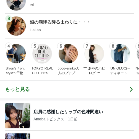
eri.
3
銀の滴降る降るまわりに・・・
illallan
4
5
6
7
8
Shiori's「on」
TOKYO REAL
coco-eririko大
*** あやのハピ
UNIQLOコー
N
style〜干物女
CLOTHES 大
人のプチプラ
ログ ***
ディネート日
の成長記〜
人世代のリア
mixコーデ
記
ルクローズ
もっと見る
店員に感謝したリップの色味間違い
Amebaトピックス
1日前