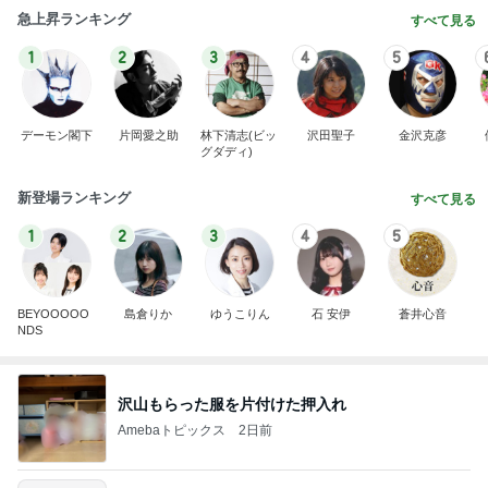
急上昇ランキング
すべて見る
1
2
3
4
5
デーモン閣下
片岡愛之助
林下清志(ビッ
沢田聖子
金沢克彦
グダディ)
新登場ランキング
すべて見る
1
2
3
4
5
BEYOOOOO
島倉りか
ゆうこりん
石 安伊
蒼井心音
NDS
沢山もらった服を片付けた押入れ
Amebaトピックス
2日前