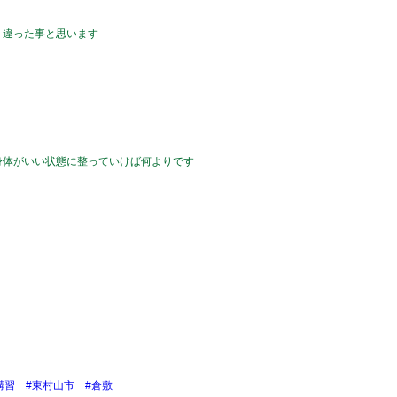
り違った事と思います
身体がいい状態に整っていけば何よりです
講習
#東村山市
#倉敷