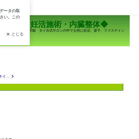
ログイン
クセン・妊活施術・内臓整体◆
ジャップカサイ施術可能 タイ古式サロンの中でも特に妊活、逆子、ファステイン
◯大塚がカルサイネイザン講習 別物を教えてる疑惑について検証②