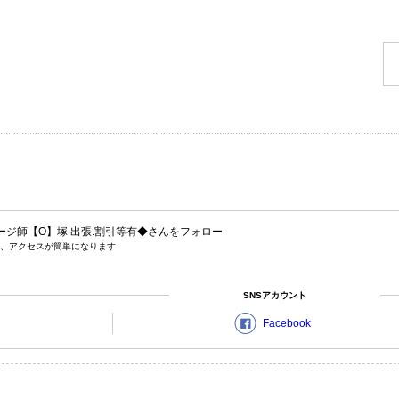
ージ師【O】塚 出張.割引等有◆
さんをフォロー
、アクセスが簡単になります
SNSアカウント
Facebook