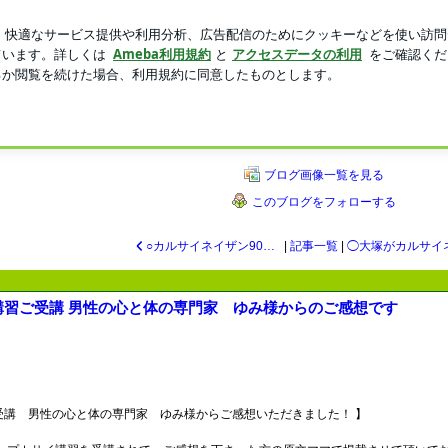
妹への万が一の連絡
新規登録
芸能人ブログ
人気ブログ
イ古式・トークセン・妊活施術・内臓整体◆
施術・ジャップカサイ・タイ古式・トー
付 タイ古式マッサージ、脊柱矯正のタイ北部伝統療法トークセンジャットクラドゥーク、
ブログ画像一覧を見る
このブログをフォローする
○カルサイネイザン90分 マロン様よりご感想頂きました★
|
記事一覧
|
ザン講習ご受講 男性の心と体の専門家 ゆみ様からのご感想です
習ご受講 男性の心と体の専門家 ゆみ様からご感想いただきました！ 】