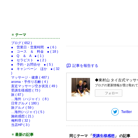
テーマ
ブログ ( 652 )
● 営業日・営業時間 ● ( 6 )
● コース ＆ 料金 ● ( 18 )
● Q ＆ A ● ( 1 )
● セラピスト ● ( 2 )
● 予約・お問合せ ● ( 5 )
記事を報告する
● キャンペーン ほか ● ( 32
)
マッサージ・健康 ( 487 )
◆東村山 タイ古式マッサ
aroma・手作り石鹸 ( 4 )
ブログの更新情報が受け取れて
直近マッサージ空き状況 ( 49 )
受講生様感想 ( 73 )
フォロー
旅 ( 87 )
…海外（ハジャイ） ( 8 )
日常グルメ ( 180 )
旅グルメ ( 59 )
Twitter
…海外(ハジャイ) ( 5 )
施術感想 ( 21 )
俺料理 ( 32 )
当店HP ( 3 )
最新の記事
同じテーマ 「
受講生様感想
」 の記事