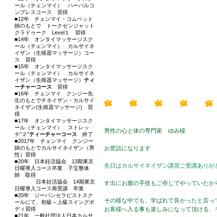
ール（チェンマイ） ハーバルコ
ンプレスコース 習得
■12年 チェンマイ・コムペット
師のもとで トークセンジャット
クラドゥーク Level１ 習得
■14年 オンタイマッサージスク
ール（チェンマイ） カルサイネ
イザン（生殖器マッサージ）コー
ス 習得
■15年 オンタイマッサージスク
ール（チェンマイ） カルサイネ
イザン（生殖器マッサージ）
ティ
ーチャーコース
習得
■16年 チェンマイ クンジー先
生のもとでチネイザン・カルサイ
ネイザン(生殖器マッサージ) 習
得
■17年 オンタイマッサージスク
ール（チェンマイ） ストレッ
男性の心と体の専門家 ゆみ様
チ”２”
ティーチャーコース
終了
■2017年 チェンマイ クンジー
師のもとでカルサイネイザン（男
お世話になります
性）習得
■20年 日本妊活協会 13期東京
先日はカルサイネイザン講習ご受講ありが
日曜導入コース卒業 子宝整体
師 取得
日本妊活協会 14期東京
す出にお腹の手技もご存じでやっていたか
日曜導入コース再受講 卒業
■20年 ジーバンセラピストスク
その様な中でも、学ばれて良かったと言っ
ールにて、初級～上級スイングボ
ディ習得
お客様へ入る事も楽しみになって頂ける、
■21年 一般社団法人日本カルサ