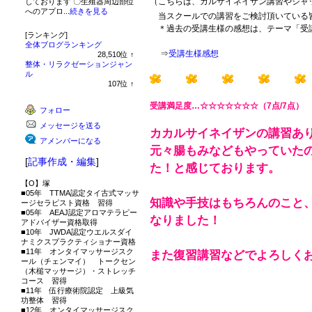
（こちらは、カルサイネイザン講習やジャ
しております 〇生殖器周辺部位
へのアプロ...
続きを見る
当スクールでの講習をご検討頂いている
＊過去の受講生様の感想は、テーマ「受
[ランキング]
全体ブログランキング
⇒
受講生様感想
28,510
位
↑
ラ
整体・リラクゼーションジャン
ン
ル
キ
107
位
↑
ン
ラ
グ
ン
受講満足度…☆☆☆☆☆☆☆（7点/7点）
フォロー
上
キ
昇
ン
メッセージを送る
グ
カカルサイネイザンの講習あ
上
アメンバーになる
元々腸もみなどもやっていた
昇
[
記事作成・編集
]
た！と感じております。
【O】塚
■05年 TTMA認定タイ古式マッサ
知識や手技はもちろんのこと
ージセラピスト資格 習得
■05年 AEAJ認定アロマテラピー
なりました！
アドバイザー資格取得
■10年 JWDA認定ウエルスダイ
ナミクスプラクティショナー資格
■11年 オンタイマッサージスク
また復習講習などでよろしく
ール（チェンマイ） トークセン
（木槌マッサージ）・ストレッチ
コース 習得
■11年 伍行療術院認定 上級気
功整体 習得
■12年 オンタイマッサージスク