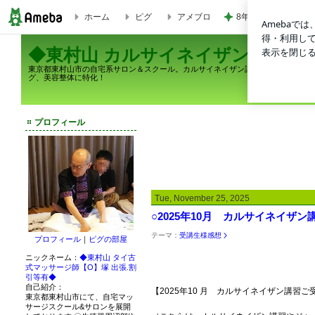
8年間会いに来ない
ホーム
ピグ
アメブロ
カルサイネイザン | ◆東村山 カルサイネイザン講習と施術・ジャップカサイ・タ
◆東村山 カルサイネイザン講習と
東京都東村山市の自宅系サロン＆スクール。カルサイネイザン講習＆施術 随時受
グ、美容整体に特化！
プロフィール
Tue, November 25, 2025
○2025年10月 カルサイネイ
テーマ：
受講生様感想
プロフィール
｜
ピグの部屋
ニックネーム：
◆東村山 タイ古
式マッサージ師【O】塚 出張.割
引等有◆
自己紹介：
【2025年10 月 カルサイネイザン講
東京都東村山市にて、自宅マッ
サージスクール&サロンを展開