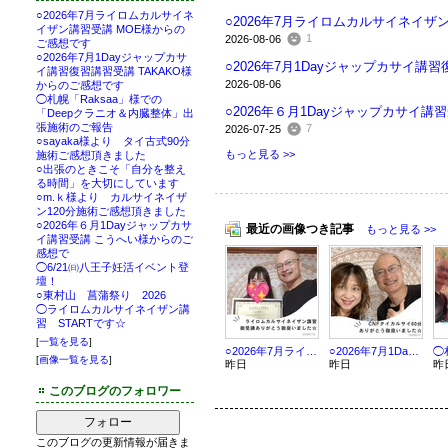
○2026年7月ライロムカルサイネ
○2026年7月ライロムカルサイネイザ
イザン講習受講 MOE様からの
1
2026-08-06
ご感想です
○2026年7月1Dayジャップカサ
○2026年7月1Dayジャップカサイ講
イ講習復習講習受講 TAKAKO様
2026-08-06
からのご感想です
◯札幌「Raksaa」様での
○2026年６月1Dayジャップカサイ
「Deepクラニオ＆内臓整体」出
張施術のご報告
7
2026-07-25
○sayaka様より タイ古式90分
もっと見る >>
施術ご感想頂きました
○出張のときこそ「自分を整え
る時間」を大切にしています
○m.ｋ様より カルサイネイザ
ン120分施術ご感想頂きました
○2026年６月1Dayジャップカサ
最近の画像つき記事
もっと見る >>
イ講習受講 こうへい様からのご
感想で
◯6/21㈰八王子妊活イベント登
壇！
○東村山 菖蒲祭り 2026
◯ライロムカルサイネイザン講
習 STARTです☆
[
一覧を見る
]
○2026年7月ライロムカルサイネイザン講習受講 MOE様からのご感想です
○2026年7月1Dayジャップカサイ講習復習講習受講 TAKAKO様からのご感想です
[
画像一覧を見る
]
昨日
昨日
昨
このブログのフォロワー
フォロー
このブログの更新情報が届きま