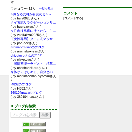
す
フォロワー432人
一覧を見る
コメント
✨内なる女神が目覚める✨～私を生きる航海～セクシャリティ・スピリチュアリティ
( by tiara0920さん )
[
コメントする
]
タイ古式リラクゼーションサロン～Ｂｕａ Ｓａｗａｎ～オーナーと営業部長柴犬まめたのもふもふな日々
( by bua-sawanさん )
女性向け風俗に行ったら、生きたまま異世界転生したレベルで人生がハッピーになった件。
( by vanillalove2025さん )
【女性専用】タイ古式マッサージお一人様サロン pon dee(ポンディー)
( by pon-deeさん )
aromabox-sariのブログ
( by aromabox-sariさん )
chiyotuyoさんのﾌﾞﾛｸﾞ
( by chiyotuyoさん )
感情整理セラピスト 植草あや子のブログ
( by choshachikaraさん )
身体からはじめる、自分との対話 ～感覚探求の記録～
( by marimarichan-piyomariさん
)
f4832のブログ
( by f4832さん )
360104masaのブログ
( by 360104masaさん )
ブログ内検索