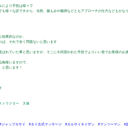
ルにより手技は様々で
でも様々な訳ですから、当然、腸もみや腸律などともアプローチの仕方などもかな
り効果的なのか、
れば、それで全く問題ないと思います
喜ばれていた事と思いますが、そこに今回習われた手技でよりいい形でお客様のお
山御座いますので、
、と思います！
す
ストラクター 大塚
#ジャップカサイ
#タイ古式マッサージ
#カルサイネイザン
#マンツーマン
#