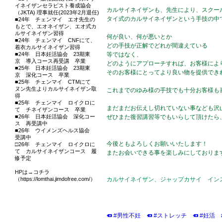
イネイザンセラピスト養成協会
カルサイネイザンも、先生により、スクー
（JKTA) 理事就任(2023年2月退任)
タイ式のカルサイネイザンという手技の中
■24年 チェンマイ エオ先生の
もとで、エオネイザン、エオ式カ
ルサイネイザン習得
何が良い、何が悪いとか
■24年 チェンマイ CNFにて、
どの手技が正解でどれが間違えている
着衣カルサイネイザン習得
■24年 日本妊活協会 23期東
等ではなく、
京 導入コース再受講 卒業
どのようにアプローチすれば、お客様によ
■25年 日本妊活協会 23期東
そのお客様にとってより良い物を提供でき
京 深化コース 卒業
■25年 チェンマイ CTMにて
ヌン先生よりカルサイネイザン取
これまでのゆみ様の手技でも十分お客様も
得
■25年 チェンマイ ロイクロに
まだまだお伝えし切れていない事なども沢
て チネイザンコース 卒業
■26年 日本妊活協会 深化コー
ぜひまた復習講習等でもいらして頂けたら
ス 再受講中
■26年 ウイメンズヘルス協会
受講中
今後ともよろしくお願いいたします！
□26年 チェンマイ ロイクロに
て カルサイネイザンコース 履
またお会いできる事を楽しみにしておりま
修予定
HPは→コチラ
（https://lomthai.jimdofree.com/）
カルサイネイザン、ジャップカサイ イン
#男性不妊
#ストレッチ
#妊活