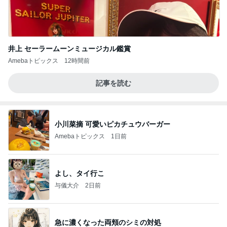
井上 セーラームーンミュージカル鑑賞
Amebaトピックス
12時間前
記事を読む
小川菜摘 可愛いピカチュウバーガー
Amebaトピックス
1日前
よし、タイ行こ
与儀大介
2日前
急に濃くなった両頬のシミの対処