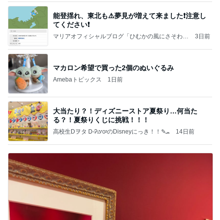
能登揺れ、東北も⚠️夢見が増えて来ました❗️注意し
てください❗️
マリアオフィシャルブログ「ひむかの風にさそわれ
3日前
て」Powered by Ameba
マカロン希望で買った2個のぬいぐるみ
Amebaトピックス
1日前
大当たり？！ディズニーストア夏祭り…何当た
る？！夏祭りくじに挑戦！！！
高校生Dヲタ Ꭰ-ᎮꭵꭹꭴのDisneyにっき！！✎ܚ
14日前