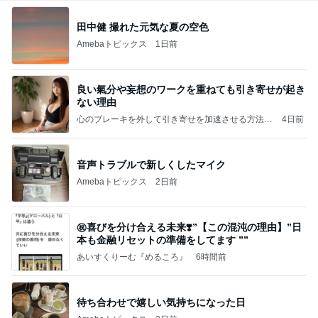
田中健 撮れた元気な夏の空色
Amebaトピックス
1日前
良い氣分や妄想のワークを重ねても引き寄せが起き
ない理由
心のブレーキを外して引き寄せを加速させる方法：
4日前
引き寄せ研究所
音声トラブルで新しくしたマイク
Amebaトピックス
2日前
㊗️喜びを分け合える未来❣️”【この混沌の理由】”⽇
本も⾦融リセットの準備をしてます ””
あいすくりーむ『めるころ』
6時間前
待ち合わせで嬉しい気持ちになった日