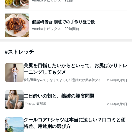
Amebaトピックス
1日前
假屋崎省吾 別荘での手作り昼ご飯
Amebaトピックス
20時間前
#
ストレッチ
美尻を目指したいからといって、お尻ばかりトレ
ーニングしてもダメ
腹筋運動なんてしなくてよろし♡意識だけ美姿勢ダイエ
2026年8月9日
ット♡勝手に痩せる体になる秘密
二日酔いの朝と、義姉の帰省問題
てつおの裏部屋
2026年8月9日
クールコアTシャツは本当に涼しい？口コミと価
格差、用途別の選び方