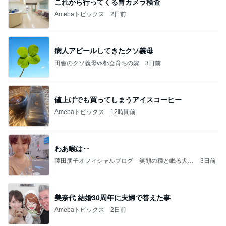
これから行ってくる胃カメラ検査
Amebaトピックス
2日前
病人アピールしてきたクソ義母
田舎のクソ義母vs都会育ちの嫁
3日前
値上げでも買ってしまうアイスコーヒー
Amebaトピックス
12時間前
わあ喉は‥
藤田朋子オフィシャルブログ「笑顔の種と眠る犬」
3日前
Powered by Ameba
美奈代 結婚30周年に夫婦で答えた事
Amebaトピックス
2日前