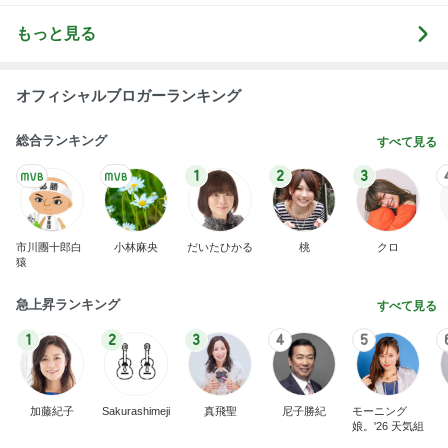
もっと見る
オフィシャルブロガーランキング
総合ランキング
すべて見る
1
2
3
市川團十郎白
小林麻央
だいたひかる
桃
クロ
猿
急上昇ランキング
すべて見る
1
2
3
4
5
加藤紀子
Sakurashimeji
真飛聖
尼子勝紀
モーニング
娘。'26 天気組