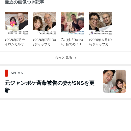
最近の画像つき記事
○2026年7月ラ
○2026年7月1Da
◯札幌「Raksa
○2026年６月1D
イロムカルサイ
yジャップカサ
a」様での「De
ayジャップカサ
ネイザン講習受
イ講習復習講習
epクラニオ＆内
イ講習受講 こう
講 MOE様から
受講 TAKAKO様
臓整体」出張施
へい様からのご
のご感想です
からのご感想で
もっと見る
術のご報告
感想で
す
ABEMA
元ジャンポケ斉藤被告の妻がSNSを更
新