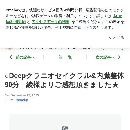
クラニオセイクラル | ◆東村山 カルサイネイザン講習と施術・
ジャップカサイ・タイ古式・トークセン・妊活施術・内臓整体
アプリをダウンロードして
ブログの更新通知
を受け取りまし
開く
◆
ょう。
◆東村山 カルサイネイザン講習と施術・ジャ
フォロー
ップカサイ・タイ古式・トークセン・妊活施
術・内臓整体◆
前の記事へ
一覧
次の記事へ
○Deepクラニオセイクラル&内臓整体
90分 綾様よりご感想頂きました★
Sat, September 27, 2025
テーマ：
施術感想