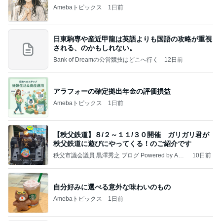
Amebaトピックス
1日前
日東駒専や産近甲龍は英語よりも国語の攻略が重視
される、のかもしれない。
Bank of Dreamの公営競技はどこへ行く
12日前
アラフォーの確定拠出年金の評価損益
Amebaトピックス
1日前
【秩父鉄道】８/２～１１/３０開催 ガリガリ君が
秩父鉄道に遊びにやってくる！のご紹介です
秩父市議会議員 黒澤秀之 ブログ Powered by Ame
10日前
ba
自分好みに選べる意外な味わいのもの
Amebaトピックス
1日前