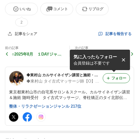
いいね
コメント
リブログ
2
記事を報告する
記事をシェア
前の記事
次の記事
○2025年8月 １DAYジャッ
●0歳からの妊活@秋田
気に入ったらフォロー
プカサイ講習ご受講 勇次郎
様からのご感想です
会員登録は不要です
◆東村山 カルサイネイザン講習と施術・ジャップカサイ・タイ古式・トークセン・妊活施術・内臓整体◆
フォロー
◆東村山 タイ古式マッサージ師【O】塚 出張.割引等有◆
東京都東村山市の自宅系サロン＆スクール。カルサイネイザン講習
＆施術 随時受付 タイ古式マッサージ、脊柱矯正のタイ北部伝統
療法トークセンジャットクラドゥーク、ジャップカサイ施術可能
整体・リラクゼーションジャンル 217位
タイ古式サロンの中でも特に妊活、逆子、ファステイング、美容整
体に特化！