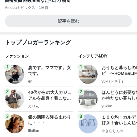
高橋英樹 品数豊富なたっぷり朝食
Amebaトピックス
1日前
記事を読む
トップブロガーランキング
ファッション
インテリア&DIY
1
1
妻です。ママです。女
おうちと暮らしの
です。
ピ 〜HOME&LI
eri.
yuki (ドキ子）
2
2
40代からの大人カジュ
ほんとうに必要な
アルを品良く着こなす
か持たない暮らし
ファッションブログ
ep Life Simple
えりん
yukiko
ンテリアのきろく
3
3
銀の滴降る降るまわり
１００均・カルデ
に・・・
好き！食いしん坊
らりん☆のブログ
illallan
☆きらりん☆