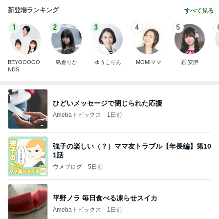
新登場ランキング
すべて見る
1
2
3
4
5
BEYOOOOO
島倉りか
ゆうこりん
MOMIママ
石 安伊
NDS
ひどいメッセージで閉じられた応援
Amebaトピックス
1日前
強子の楽しい（？）ママ友トラブル【年長編】第10
1話
ウメブログ
5日前
平野ノラ 毎日食べる凍らせスイカ
Amebaトピックス
1日前