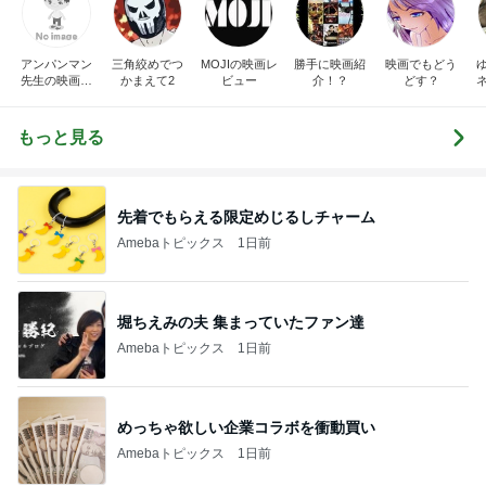
アンパンマン
三角絞めでつ
MOJIの映画レ
勝手に映画紹
映画でもどう
先生の映画講
かまえて2
ビュー
介！？
どす？
座
もっと見る
先着でもらえる限定めじるしチャーム
Amebaトピックス
1日前
堀ちえみの夫 集まっていたファン達
Amebaトピックス
1日前
めっちゃ欲しい企業コラボを衝動買い
Amebaトピックス
1日前