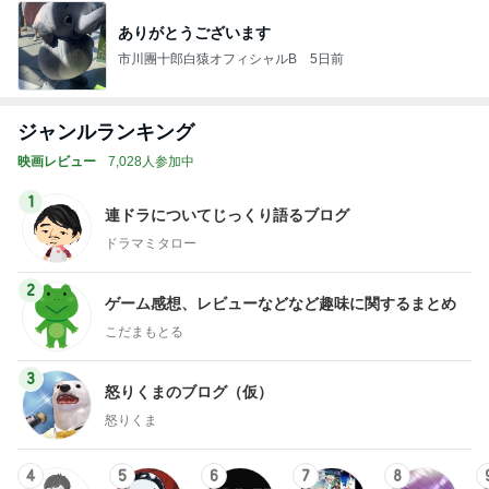
ありがとうございます
市川團十郎白猿オフィシャルB
5日前
ジャンルランキング
映画レビュー
7,028人参加中
1
連ドラについてじっくり語るブログ
ドラマミタロー
2
ゲーム感想、レビューなどなど趣味に関するまとめ
こだまもとる
3
怒りくまのブログ（仮）
怒りくま
4
5
6
7
8