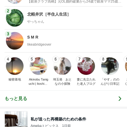
【銀座クラブ高嶋】元OL婚約破棄から24歳で銀座ママ25歳でオーナーママ銀座 美肌で開運♡パワースポット巡り高嶋りえ子ブログ
2
北軽井沢［半住人生活］
やっちゃん
3
S M R
likeabridgeover
4
5
6
7
8
秘密基地
Akinobu Tanig
埼玉発 おと
妻に先立たれ
「やす」のの
uchi | Itoshima
なの小探険
た老人ブログ
んびり日常記
Landscape Ph
otographer
もっと見る
私が送った再構築のための条件
Amebaトピックス
1日前