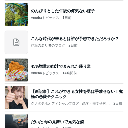
のんびりとした午後の何気ない様子
Amebaトピックス
1日前
こんな時代が来るとは誰が予想できただろうか？
浮浪の走り者のブログ
2日前
45%増量の肉汁でまみれた帰り道
Amebaトピックス
14時間前
【新記事】これができる女性を男は手放せない！究
極の恋愛テクニック
クノタチホオフィシャルブログ「恋学・性学研究
2日前
室」Powered by Ameba
だいた 母の見舞いで元気な姿