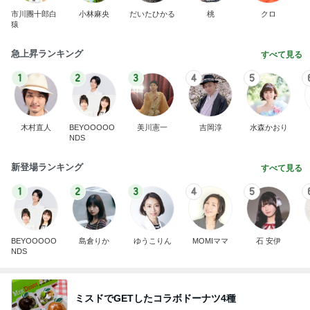
市川團十郎白
小林麻央
だいたひかる
桃
クロ
猿
急上昇ランキング
すべて見る
1
2
3
4
5
木村直人
BEYOOOOO
美川憲一
吉岡淳
水森かおり
NDS
新登場ランキング
すべて見る
1
2
3
4
5
BEYOOOOO
島倉りか
ゆうこりん
MOMIママ
石 安伊
NDS
ミスドでGETしたコラボドーナツ4種