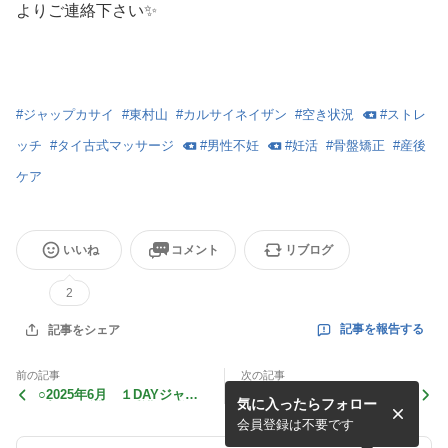
よりご連絡下さい✨
#
ジャップカサイ
#
東村山
#
カルサイネイザン
#
空き状況
#
ストレ
ッチ
#
タイ古式マッサージ
#
男性不妊
#
妊活
#
骨盤矯正
#
産後
ケア
いいね
コメント
リブログ
2
記事を報告する
記事をシェア
前の記事
次の記事
○2025年6月 １DAYジャッ
◯施術の対象が男性のお客様
気に入ったらフォロー
プカサイ講習ご受講 Y様か
である、と言う事
らのご感
会員登録は不要です