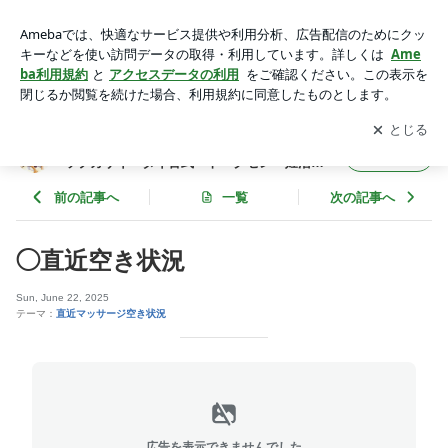
◯直近空き状況 | ◆東村山 カルサイネイザン講習と施術・ジャ
ップカサイ・タイ古式・トークセン・妊活施術・内臓整体◆
アプリをダウンロードして
ブログの更新通知
を受け取りまし
開く
ょう。
◆東村山 カルサイネイザン講習と施術・ジャ
フォロー
ップカサイ・タイ古式・トークセン・妊活施
術・内臓整体◆
前の記事へ
一覧
次の記事へ
◯直近空き状況
Sun, June 22, 2025
テーマ：
直近マッサージ空き状況
広告を表示できませんでした