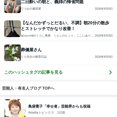
二日酔いの朝と、義姉の帰省問題
てつおの裏部屋
2026年8月8日
【なんだかずっとだるい、不調】朝20分の散歩
とストレッチでかなり改善！
ayuccchiiiのくらし事典 くらしのヒント、ここにありま
2026年8月8日
す
葬儀屋さん
ぐり先生の療育日誌
2026年8月8日
このハッシュタグの記事を見る
芸能人・有名人ブログ TOPへ
島袋寛子「幸せ者」芸能界からも祝福
Amebaトピックス
1日前