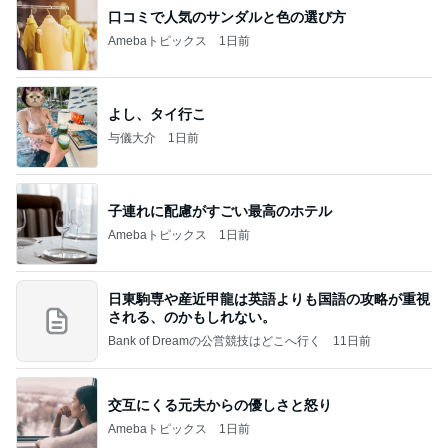
口コミで人気のサンダルと色の選び方
Amebaトピックス
1日前
よし、タイ行こ
与儀大介
1日前
子連れに配慮がすごい最高のホテル
Amebaトピックス
1日前
日東駒専や産近甲龍は英語よりも国語の攻略が重視
される、のかもしれない。
Bank of Dreamの公営競技はどこへ行く
11日前
交互にくる元夫からの優しさと怒り
Amebaトピックス
1日前