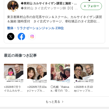
◆東村山 カルサイネイザン講習と施術・ジャップカサイ・タイ古式・トークセン・妊活施術・内臓整体◆
フォロー
◆東村山 タイ古式マッサージ師【O】塚 出張.割引等有◆
東京都東村山市の自宅系サロン＆スクール。カルサイネイザン講習
＆施術 随時受付 タイ古式マッサージ、脊柱矯正のタイ北部伝統
療法トークセンジャットクラドゥーク、ジャップカサイ施術可能
整体・リラクゼーションジャンル 238位
タイ古式サロンの中でも特に妊活、逆子、ファステイング、美容整
体に特化！
最近の画像つき記事
○2026年7月ラ
○2026年7月1Da
◯札幌「Raksa
○2026年６月1D
イロムカルサイ
yジャップカサ
a」様での「De
ayジャップカサ
ネイザン講習受
イ講習復習講習
epクラニオ＆内
イ講習受講 こう
講 MOE様から
受講 TAKAKO様
臓整体」出張施
へい様からのご
のご感想です
からのご感想で
もっと見る
術のご報告
感想で
す