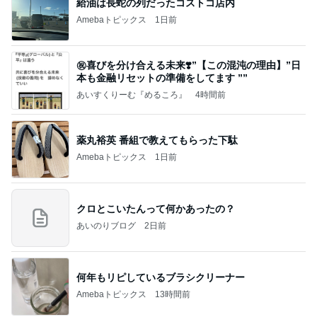
給油は長蛇の列だったコストコ店内
Amebaトピックス
1日前
㊗️喜びを分け合える未来❣️”【この混沌の理由】”⽇
本も⾦融リセットの準備をしてます ””
あいすくりーむ『めるころ』
4時間前
薬丸裕英 番組で教えてもらった下駄
Amebaトピックス
1日前
クロとこいたんって何かあったの？
あいのりブログ
2日前
何年もリピしているブラシクリーナー
Amebaトピックス
13時間前