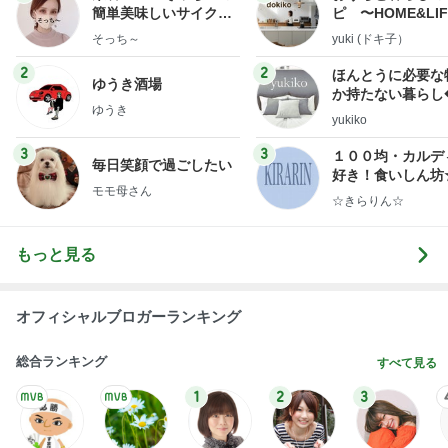
簡単美味しいサイクル
ピ 〜HOME&LI
献立
そっち～
yuki (ドキ子）
2
2
ほんとうに必要な
ゆうき酒場
か持たない暮らし
ゆうき
ep Life Simple
yukiko
ンテリアのきろく
3
3
１００均・カルデ
毎日笑顔で過ごしたい
好き！食いしん坊
モモ母さん
らりん☆のブログ
☆きらりん☆
もっと見る
オフィシャルブロガーランキング
総合ランキング
すべて見る
1
2
3