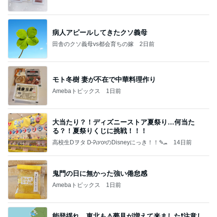
病人アピールしてきたクソ義母
田舎のクソ義母vs都会育ちの嫁
2日前
モト冬樹 妻が不在で中華料理作り
Amebaトピックス
1日前
大当たり？！ディズニーストア夏祭り…何当た
る？！夏祭りくじに挑戦！！！
高校生Dヲタ Ꭰ-ᎮꭵꭹꭴのDisneyにっき！！✎ܚ
14日前
鬼門の日に無かった強い倦怠感
Amebaトピックス
1日前
能登揺れ、東北も⚠️夢見が増えて来ました❗️注意し