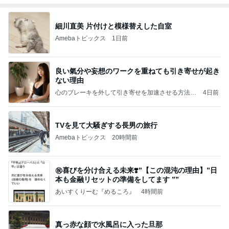
細川直美 片付けと模様替えした自室
Amebaトピックス
1日前
良い氣分や妄想のワークを重ねても引き寄せが起き
ない理由
心のブレーキを外して引き寄せを加速させる方法：
4日前
引き寄せ研究所
TVを見て大騒ぎする長男の旅行
Amebaトピックス
20時間前
㊗️喜びを分け合える未来❣️”【この混沌の理由】”⽇
本も⾦融リセットの準備をしてます ””
あいすくりーむ『めるころ』
4時間前
真っ赤な顔で水風呂に入った旦那