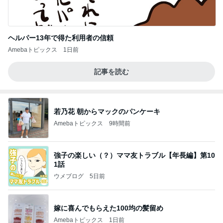
ヘルパー13年で得た利用者の信頼
Amebaトピックス
1日前
記事を読む
若乃花 朝からマックのパンケーキ
Amebaトピックス
9時間前
強子の楽しい（？）ママ友トラブル【年長編】第10
1話
ウメブログ
5日前
嫁に喜んでもらえた100均の髪留め
Amebaトピックス
1日前