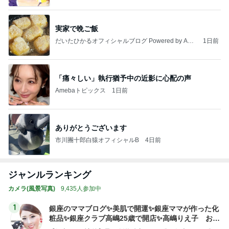
実家で晩ご飯
だいたひかるオフィシャルブログ Powered by Ame
1日前
ba
「痛々しい」執行猶予中の近影に心配の声
Amebaトピックス
1日前
ありがとうございます
市川團十郎白猿オフィシャルB
4日前
ジャンルランキング
カメラ(風景写真)
9,435人参加中
1
銀座のママブログ✨美肌で開運✨銀座ママが作った化
粧品✨銀座クラブ高嶋25歳で開店✨高嶋りえ子 お着
物でエルメス バーキン コーデ