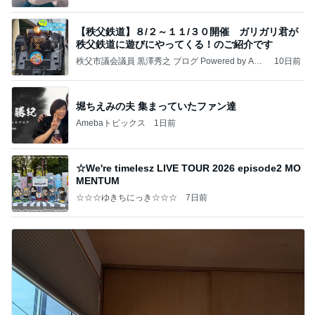
【秩父鉄道】８/２～１１/３０開催 ガリガリ君が
秩父鉄道に遊びにやってくる！のご紹介です
秩父市議会議員 黒澤秀之 ブログ Powered by Ame
10日前
ba
堀ちえみの夫 集まっていたファン達
Amebaトピックス
1日前
☆We're timelesz LIVE TOUR 2026 episode2 MO
MENTUM
☆☆☆ゆきちにっき☆☆☆
7日前