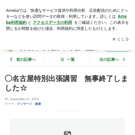
◯名古屋特別出張講習 無事終了しました☆ | ◆東村山 カルサ
イネイザン講習と施術・ジャップカサイ・タイ古式・トークセ
アプリをダウンロードして
ブログの更新通知
を受け取りまし
開く
ン・妊活施術・内臓整体◆
ょう。
◆東村山 カルサイネイザン講習と施術・ジャ
フォロー
ップカサイ・タイ古式・トークセン・妊活施
術・内臓整体◆
前の記事へ
一覧
次の記事へ
◯名古屋特別出張講習 無事終了しま
した☆
Fri, September 27, 2024
テーマ：
マッサージ・健康