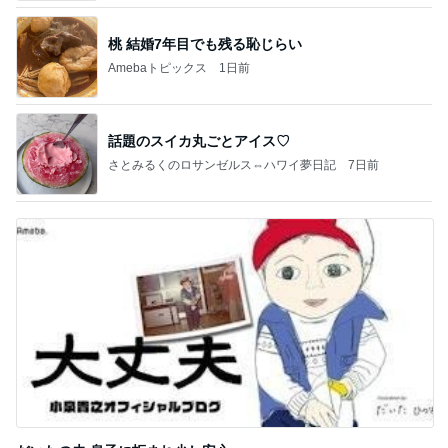
桃 結婚7年目でも残る恥じらい
Amebaトピックス
1日前
話題のスイカ丸ごとアイス♡
さとみるくのロサンゼルス⇔ハワイ夢日記
7日前