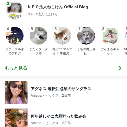
3
ＮＰＯ法人ねこけん Official Blog
ＮＰＯ法人ねこけん
4
5
6
7
8
ファーブル家
まだらダラダ
社)アニマルエ
うちの魔王さ
ごんまるキャ
N
のブログ
ラ猫
イド 事務局＆
ま。
ット
みんなの日記
もっと見る
アグネス 運転に必須のサングラス
Amebaトピックス
2日前
何年越しかに念願叶った飲み会
Amebaトピックス
2日前