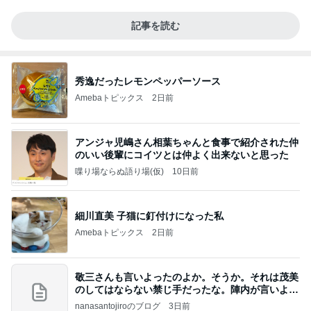
記事を読む
秀逸だったレモンペッパーソース
Amebaトピックス
2日前
アンジャ児嶋さん相葉ちゃんと食事で紹介された仲
のいい後輩にコイツとは仲よく出来ないと思った
喋り場ならぬ語り場(仮)
10日前
細川直美 子猫に釘付けになった私
Amebaトピックス
2日前
敬三さんも言いよったのよか。そうか。それは茂美
のしてはならない禁じ手だったな。陣内が言いよる
のよ
nanasantojiroのブログ
3日前