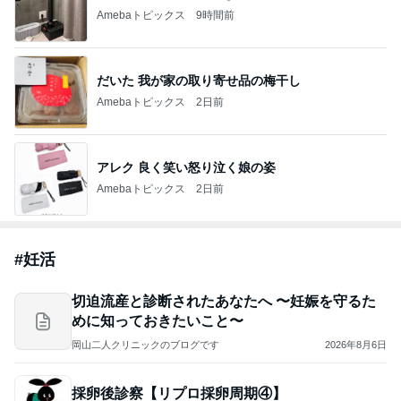
Amebaトピックス
9時間前
だいた 我が家の取り寄せ品の梅干し
Amebaトピックス
2日前
アレク 良く笑い怒り泣く娘の姿
Amebaトピックス
2日前
#
妊活
切迫流産と診断されたあなたへ 〜妊娠を守るた
めに知っておきたいこと〜
岡山二人クリニックのブログです
2026年8月6日
採卵後診察【リプロ採卵周期④】