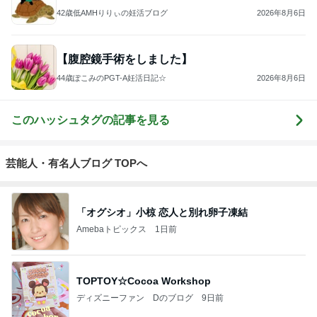
42歳低AMHりりぃの妊活ブログ
2026年8月6日
【腹腔鏡手術をしました】
44歳ぽこみのPGT-A妊活日記☆
2026年8月6日
このハッシュタグの記事を見る
芸能人・有名人ブログ TOPへ
「オグシオ」小椋 恋人と別れ卵子凍結
Amebaトピックス
1日前
TOPTOY☆Cocoa Workshop
ディズニーファン Dのブログ
9日前