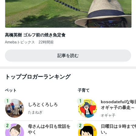
高橋英樹 ゴルフ前の焼き魚定食
Amebaトピックス
22時間前
記事を読む
トップブロガーランキング
ペット
子育て
1
1
kosodatefulな毎
しろとくろしろ
オギャ子の暴走～
たまねぎ
オギャ子
2
2
母さんは今日も世話を
日曜日は９時まで
やく
い。