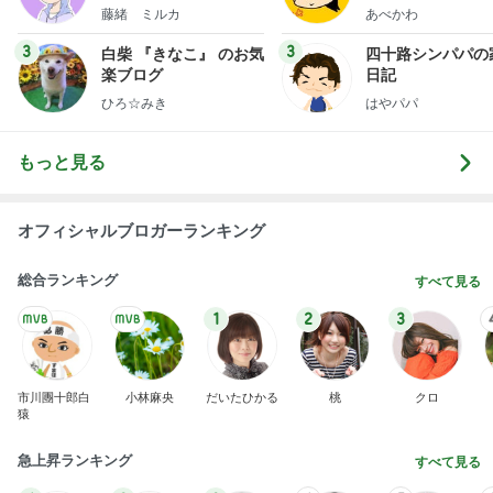
藤緒 ミルカ
あべかわ
3
3
白柴 『きなこ』 のお気
四十路シンパパの
楽ブログ
日記
ひろ☆みき
はやパパ
もっと見る
オフィシャルブロガーランキング
総合ランキング
すべて見る
1
2
3
市川團十郎白
小林麻央
だいたひかる
桃
クロ
猿
急上昇ランキング
すべて見る