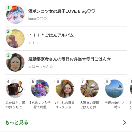
2
ｒｉｉ＊ごはんアルバム
ｒｉｉ
3
運動部寮母さんの毎日お弁当☆毎日ごはん☆
☆はーちゃん☆
4
5
6
7
8
みかぱちこ家
3兄弟ママも子
ぴこれの毎日
大家族の愛情
子連れdeリゾ
のおうちでご
育て終盤
コレクション
ごはんとお弁
ート、時々キ
はん
♬.*ﾟ
当❤︎
ャラ弁
5
ブ
もっと見る