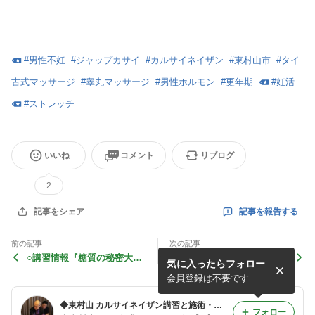
#
男性不妊
#
ジャップカサイ
#
カルサイネイザン
#
東村山市
#
タイ
古式マッサージ
#
睾丸マッサージ
#
男性ホルモン
#
更年期
#
妊活
#
ストレッチ
いいね
コメント
リブログ
2
記事を報告する
記事をシェア
前の記事
次の記事
○講習情報『糖質の秘密大公
◯特別出張施術&講習 埋ま
気に入ったらフォロー
開!!「糖質・甘味料食育講
り始めてます☆
座』
会員登録は不要です
◆東村山 カルサイネイザン講習と施術・ジャップカサイ・タイ古式・トークセン・妊活施術・内臓整体◆
フォロー