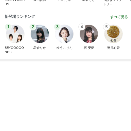
BEYOOOOO
島倉りか
ゆうこりん
石 安伊
蒼井心音
NDS