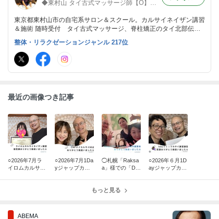
◆東村山 タイ古式マッサージ師【O】塚 出張.割引等有◆
東京都東村山市の自宅系サロン＆スクール。カルサイネイザン講習
＆施術 随時受付 タイ古式マッサージ、脊柱矯正のタイ北部伝統
療法トークセンジャットクラドゥーク、ジャップカサイ施術可能
整体・リラクゼーションジャンル 217位
タイ古式サロンの中でも特に妊活、逆子、ファステイング、美容整
体に特化！
最近の画像つき記事
○2026年7月ラ
○2026年7月1Da
◯札幌「Raksa
○2026年６月1D
イロムカルサイ
yジャップカサ
a」様での「De
ayジャップカサ
ネイザン講習受
イ講習復習講習
epクラニオ＆内
イ講習受講 こう
講 MOE様から
受講 TAKAKO様
臓整体」出張施
へい様からのご
のご感想です
からのご感想で
もっと見る
術のご報告
感想で
す
ABEMA