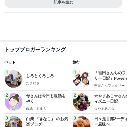
トップブロガーランキング
ペット
旅行
1
1
「吉田さんちのフ
しろとくろしろ
リー日記」Powere
たまねぎ
y Ameba 吉田さ
吉田さんファミリー
ミリーオフィシャ
ログ
2
2
母さんは今日も世話を
☆やまあこ☆さん
やく
ィズニー日記
藤緒 ミルカ
☆やまあこ☆
3
3
白柴 『きなこ』 のお気
日々是甘露2〜デ
楽ブログ
ー風味〜
ひろ☆みき
甘露
もっと見る