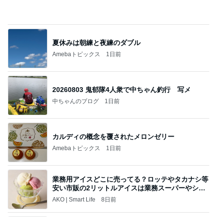
Amebaトピックス
1日前
20260803 鬼郁隊4人衆で中ちゃん釣行 写メ
中ちゃんのブログ
1日前
カルディの概念を覆されたメロンゼリー
Amebaトピックス
1日前
業務用アイスどこに売ってる？ロッテやタカナシ等
安い市販の2リットルアイスは業務スーパーやシャ
トレ
AKO | Smart Life
8日前
平原綾香 父代わり市村正親の言葉
Amebaトピックス
16時間前