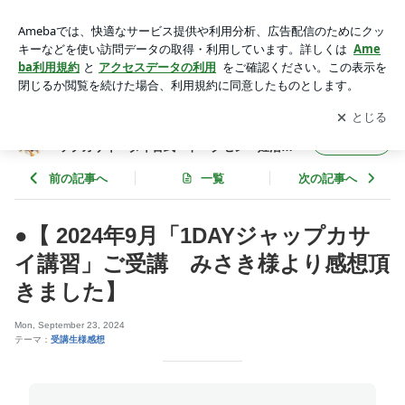
●【 2024年9月「1DAYジャップカサイ講習」ご受講 みさき
様より感想頂きました】 | ◆東村山 カルサイネイザン講習と施
アプリをダウンロードして
ブログの更新通知
を受け取りまし
開く
術・ジャップカサイ・タイ古式・トークセン・妊活施術・内臓
ょう。
整体◆
◆東村山 カルサイネイザン講習と施術・ジャ
フォロー
ップカサイ・タイ古式・トークセン・妊活施
術・内臓整体◆
前の記事へ
一覧
次の記事へ
●【 2024年9月「1DAYジャップカサ
イ講習」ご受講 みさき様より感想頂
きました】
Mon, September 23, 2024
テーマ：
受講生様感想