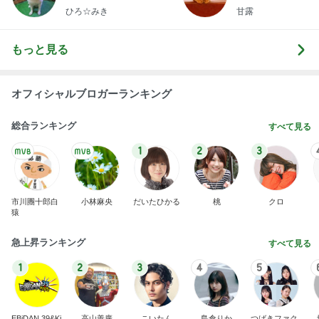
オフィシャルブロガーランキング
総合ランキング
すべて見る
1
2
3
市川團十郎白
小林麻央
だいたひかる
桃
クロ
猿
急上昇ランキング
すべて見る
1
2
3
4
5
EBiDAN 39&Ki
高山善廣
こいたん
島倉りか
つばきファク
DS
トリー
新登場ランキング
すべて見る
1
2
3
4
5