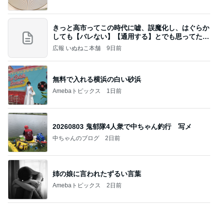
きっと高市ってこの時代に嘘、誤魔化し、はぐらか
しても【バレない】【通用する】とでも思ってたん
だろ
広報 いぬねこ本舗
9日前
無料で入れる横浜の白い砂浜
Amebaトピックス
1日前
20260803 鬼郁隊4人衆で中ちゃん釣行 写メ
中ちゃんのブログ
2日前
姉の娘に言われたずるい言葉
Amebaトピックス
2日前