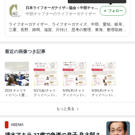
日本ライフオーガナイザ―協会＜中部チャプター＞オフィシャルブログ
フォロー
中部チャプターのライフオーガナイザー
ライフオーガナイザー、ライフオーガナイズ、中部、愛知、岐阜、
三重、長野、静岡、滋賀、片付け、思考の整理、東海、整理収納、
日本ライフオーガナイザー協会
最近の画像つき記事
2019 チャリテ
5/17(金)チャリ
5/30(木)チャリ
5/30(木)チャリ
ィイベント愛知
ティイベントin
ティイベントin
ティイベントin
会場、開催しま
名古屋「親子が
岐阜「片づけで
静岡「家族がチ
した
楽になる片づけ
心地いい暮らし
ームになるライ
方」
もっと見る
とご機嫌なわた
フオーガナイ
しをつくる」
ズ」
ABEMA