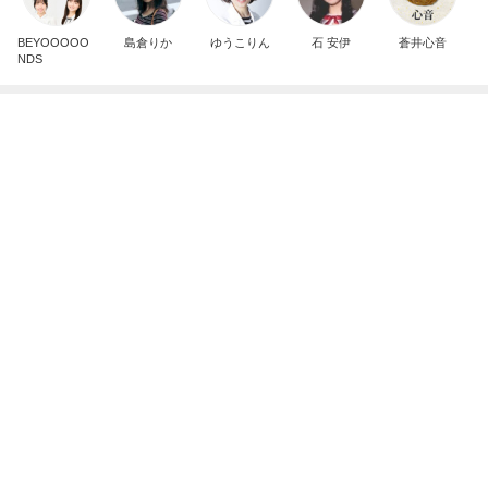
BEYOOOOO
島倉りか
ゆうこりん
石 安伊
蒼井心音
NDS