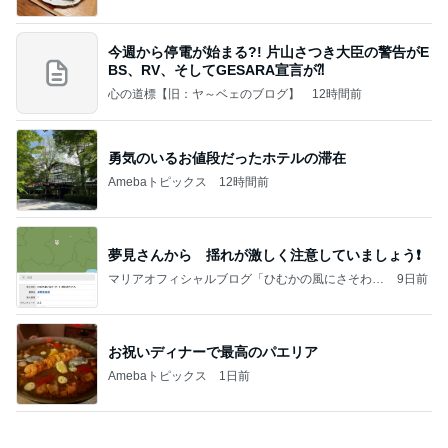
今週から停電が始まる?! 片山さつき大臣の警告がE
BS、RV、そしてGESARA宣言が⁈
心の道標【旧：ヤ～ベェのブログ】
12時間前
勇気のいるお値段だったホテルの滞在
Amebaトピックス
12時間前
夢見さんから 揺れが激しく注意していましょう❗️
マリアオフィシャルブログ「ひむかの風にさそわれ
9日前
て」Powered by Ameba
お祝いディナーで最高のパエリア
Amebaトピックス
1日前