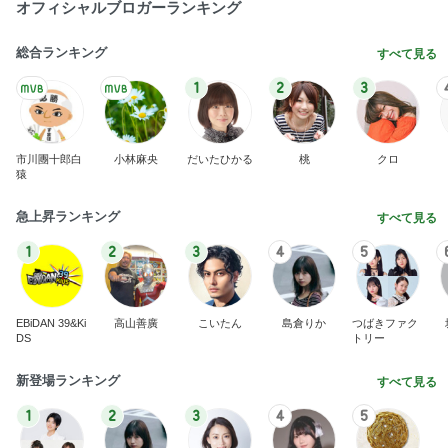
オフィシャルブロガーランキング
総合ランキング
すべて見る
1
2
3
市川團十郎白
小林麻央
だいたひかる
桃
クロ
猿
急上昇ランキング
すべて見る
1
2
3
4
5
EBiDAN 39&Ki
高山善廣
こいたん
島倉りか
つばきファク
DS
トリー
新登場ランキング
すべて見る
1
2
3
4
5