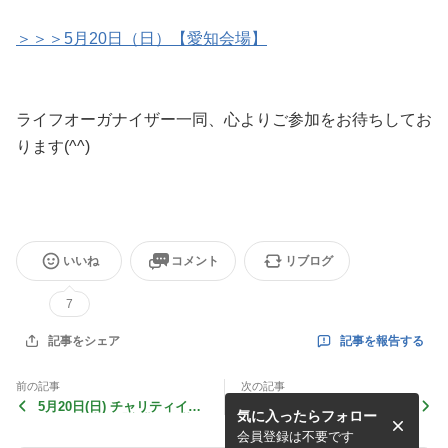
＞＞＞5月20日（日）【愛知会場】
ライフオーガナイザー一同、心よりご参加をお待ちしてお
ります(^^)
いいね
コメント
リブログ
7
記事を報告する
記事をシェア
前の記事
次の記事
5月20日(日) チャリティイベ
地域別検索ページ 《愛知
気に入ったらフォロー
ントin名古屋「心豊かに暮ら
県》
す モノとの付き合い方」
会員登録は不要です