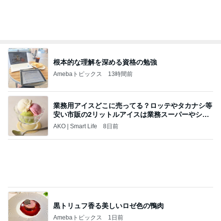
根本的な理解を深める資格の勉強
Amebaトピックス
13時間前
業務用アイスどこに売ってる？ロッテやタカナシ等
安い市販の2リットルアイスは業務スーパーやシャ
トレ
AKO | Smart Life
8日前
黒トリュフ香る美しいロゼ色の鴨肉
Amebaトピックス
1日前