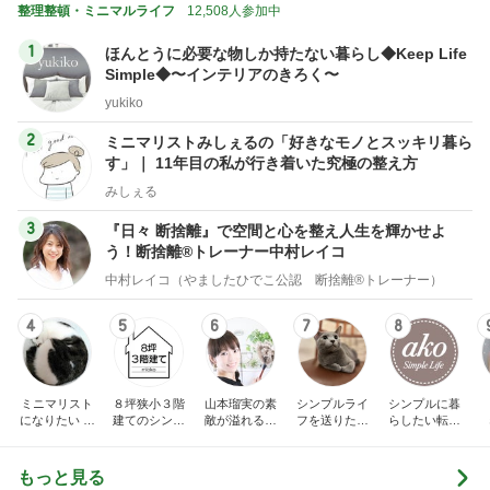
整理整頓・ミニマルライフ
12,508人参加中
1
ほんとうに必要な物しか持たない暮らし◆Keep Life
Simple◆〜インテリアのきろく〜
yukiko
2
ミニマリストみしぇるの「好きなモノとスッキリ暮ら
す」｜ 11年目の私が行き着いた究極の整え方
みしぇる
3
『日々 断捨離』で空間と心を整え人生を輝かせよ
う！断捨離®トレーナー中村レイコ
中村レイコ（やましたひでこ公認 断捨離®トレーナー）
4
5
6
7
8
ミニマリスト
８坪狭小３階
山本瑠実の素
シンプルライ
シンプルに暮
になりたい 秋
建てのシンプ
敵が溢れる暮
フを送りたい
らしたい転勤
子のブログ
ルライフ
らしの工夫
女医の気付き
妻の家計簿
もっと見る