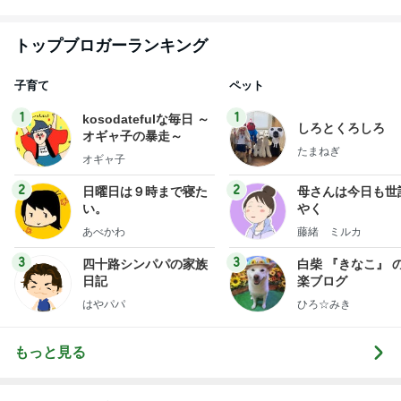
トップブロガーランキング
子育て
ペット
1
1
kosodatefulな毎日 ～
しろとくろしろ
オギャ子の暴走～
たまねぎ
オギャ子
2
2
日曜日は９時まで寝た
母さんは今日も世
い。
やく
あべかわ
藤緒 ミルカ
3
3
四十路シンパパの家族
白柴 『きなこ』 
日記
楽ブログ
はやパパ
ひろ☆みき
もっと見る