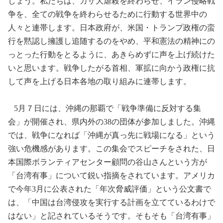
しょう。私たちは、ガザ大虐殺を終わらせ、イラン侵略戦
争を、全ての戦争を終わらせるために行動する世界中の
人々と連帯します。日本政府が、米国・トランプ政権の蛮
行を黙認し擁護し追随するのをやめ、平和憲法の精神にの
っとった行動をとるように、あきらめずに声を上げ続けた
いと思います。戦争したがる首相、軍拡に向かう政権に抗
して声を上げる日本各地の取り組みに連帯します。
5
月７日には、沖縄の那覇で「戦争準備に反対する集
会」が開催され、県内外の
38
の団体が参加しました。沖縄
では、戦争になれば「沖縄が真っ先に戦場になる」という
強い危機感があります。この集会でスピーチをされた、日
本国際ボランティアセンター顧問の谷山さんという方が
「台湾有事」について鋭い指摘をされています。アメリカ
で今年
3
月に公表された「年次脅威評価」という公文書で
は、「中国は台湾侵攻を実行する計画を立てているわけで
はない」と記されているそうです。そもそも「台湾有事」