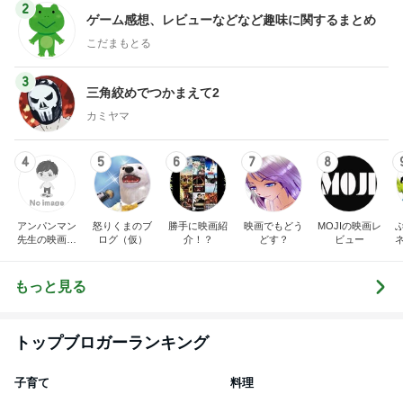
2
ゲーム感想、レビューなどなど趣味に関するまとめ
こだまもとる
3
三角絞めでつかまえて2
カミヤマ
4
5
6
7
8
アンパンマン
怒りくまのブ
勝手に映画紹
映画でもどう
MOJIの映画レ
先生の映画講
ログ（仮）
介！？
どす？
ビュー
座
もっと見る
トップブロガーランキング
子育て
料理