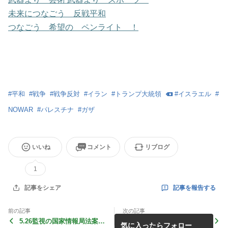
未来につなごう 反戦平和
つなごう 希望の ペンライト ！
#
平和
#
戦争
#
戦争反対
#
イラン
#
トランプ大統領
#
イスラエル
#
NOWAR
#
パレスチナ
#
ガザ
いいね
コメント
リブログ
1
記事を報告する
記事をシェア
前の記事
次の記事
5.26監視の国家情報局法案の
NO WAR！憲法変えるな！
気に入ったらフォロー
成立を許すな！緊急大阪街
スパイ防止法はいらない！