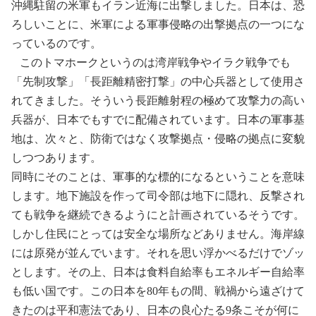
沖縄駐留の米軍もイラン近海に出撃しました。日本は、恐
ろしいことに、米軍による軍事侵略の出撃拠点の一つにな
っているのです。
このトマホークというのは湾岸戦争やイラク戦争でも
「先制攻撃」「長距離精密打撃」の中心兵器として使用さ
れてきました。そういう長距離射程の極めて攻撃力の高い
兵器が、日本でもすでに配備されています。日本の軍事基
地は、次々と、防衛ではなく攻撃拠点・侵略の拠点に変貌
しつつあります。
同時にそのことは、軍事的な標的になるということを意味
します。地下施設を作って司令部は地下に隠れ、反撃され
ても戦争を継続できるようにと計画されているそうです。
しかし住民にとっては安全な場所などありません。海岸線
には原発が並んでいます。それを思い浮かべるだけでゾッ
とします。その上、日本は食料自給率もエネルギー自給率
も低い国です。この日本を
80
年もの間、戦禍から遠ざけて
きたのは平和憲法であり、日本の良心たる
9
条こそが何に