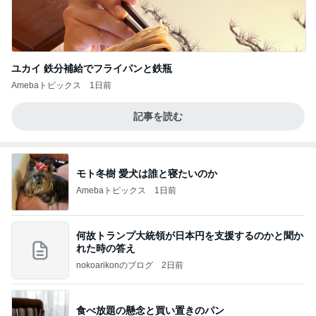
ユカイ 鉄分補給でフライパンと鉄瓶
Amebaトピックス
1日前
記事を読む
モト冬樹 愛犬は誰と寝たいのか
Amebaトピックス
1日前
何故トランプ大統領が日本円を支援するのかと聞か
れた時の答え
nokoarikonのブログ
2日前
食べ放題の懸念と買い置きのパン