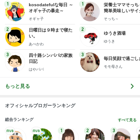
1
1
kosodatefulな毎日 ～
栄養士ママそっち
オギャ子の暴走～
簡単美味しいサイ
献立
オギャ子
そっち～
2
2
日曜日は９時まで寝た
ゆうき酒場
い。
ゆうき
あべかわ
3
3
四十路シンパパの家族
毎日笑顔で過ごし
日記
モモ母さん
はやパパ
もっと見る
オフィシャルブロガーランキング
総合ランキング
すべて見る
1
2
3