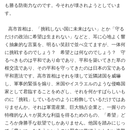
も勝る防衛力なのです。今それが壊されようとしていま
す。
高市首相は、「挑戦しない国に未来はない」とか「守る
だけの政治に希望は生まれない」などと、耳に心地よく響
く抽象的な言葉を、明るい笑顔で並べ立てますが、一体何
に挑戦するのでしょう？ 希望とは何なのでしょう？ 守
るべきものは平和であり命であり、平和を築いてきた草の
根交流であり、その平和を守ってきたのは日本の宝である
平和憲法です。高市首相はそれを壊して近隣諸国を威嚇
し、軍事的緊張を煽り、米国やイスラエルのような侵略国
家として君臨することをめざし、それを何かすばらしいも
のに「挑戦」しているかのように粉飾しているだけではあ
りませんか。それは軍需産業、巨大独占企業と、一握りの
特権的な人々が莫大な利益を得るためのもの、「希望」ど
ころか身勝手な欲望でしかありません。他国を踏みにじっ