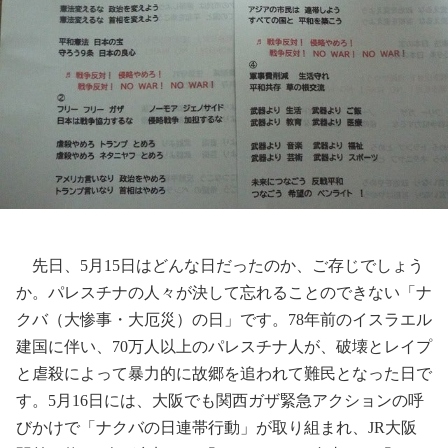
先日、
5
月
15
日はどんな日だったのか、ご存じでしょう
か。パレスチナの人々が決して忘れることのできない「ナ
クバ（大惨事・大厄災）の日」です。
78
年前のイスラエル
建国に伴い、
70
万人以上のパレスチナ人が、破壊とレイプ
と虐殺によって暴力的に故郷を追われて難民となった日で
す。
5
月
16
日には、大阪でも関西ガザ緊急アクションの呼
びかけで「ナクバの日連帯行動」が取り組まれ、
JR
大阪