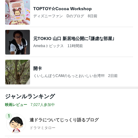
TOPTOY☆Cocoa Workshop
ディズニーファン Dのブログ
8日前
元TOKIO 山口 新居地公開に｢謙虚な部屋｣
Amebaトピックス
11時間前
開卡
くいしんぼうCAMのもっとおいしい台湾!!!!
2日前
ジャンルランキング
映画レビュー
7,027人参加中
1
連ドラについてじっくり語るブログ
ドラマミタロー