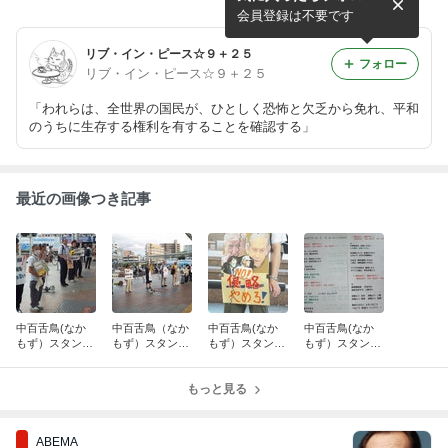
宣！
５．１９大阪行動
会員登録は不要です
リブ・イン・ピース☆９＋２５
フォロー
リブ・イン・ピース☆９＋２５
「われらは、全世界の国民が、ひとしく恐怖と欠乏から免れ、平和
のうちに生存する権利を有することを確認する」
最近の画像つき記事
中百舌鳥(なか
中百舌鳥（なか
中百舌鳥(なか
中百舌鳥(なか
もず）スタンデ
もず）スタンデ
もず）スタンデ
もず）スタンデ
ィング ～ ガ
ィング行動
ィング行動
ィング行動
ザ虐殺を止める
～ ガザ虐殺を
～ ガザ虐殺を
～ ガザ虐殺を
まで ～ 20
止めるまで
もっと見る
止めるまで
止めるまで
260716
～ 2026070
～ 2026061
～ 2026060
2
8
4
ABEMA