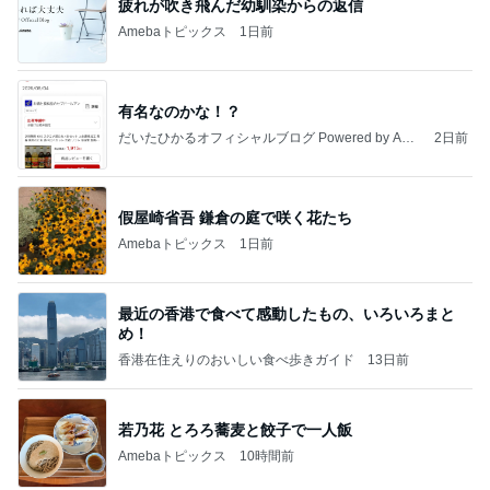
疲れが吹き飛んだ幼馴染からの返信
Amebaトピックス
1日前
有名なのかな！？
だいたひかるオフィシャルブログ Powered by Ame
2日前
ba
假屋崎省吾 鎌倉の庭で咲く花たち
Amebaトピックス
1日前
最近の香港で食べて感動したもの、いろいろまと
め！
香港在住えりのおいしい食べ歩きガイド
13日前
若乃花 とろろ蕎麦と餃子で一人飯
Amebaトピックス
10時間前