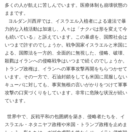
多くの人が飢えに苦しんでいます。医療体制も崩壊状態の
ままです。
ヨルダン川西岸では、イスラエル入植者による違法で暴
力的な入植活動は加速し、人々は「ナクバは形を変えて今
も続いている」と訴えています。この暴虐を、国際社会は
いつまで許すのでしょうか。戦争国家イスラエルと米国に
よる、国際法を一方的、全面的に無視した、侵略、破壊、
殺戮はイランへの侵略戦争はいつまで続くのでしょうか。
トランプ政権は、イランへの軍事攻撃再開をちらつかせて
います。その一方で、石油封鎖をしても米国に屈服しない
キューバに対しても、事実無根の言いがかりをつけて軍事
攻撃の口実づくりをしています。非常に危険な状況が続い
ています。
世界中で、反戦平和の包囲網を築き、侵略者たちを、イ
スラエル・ネタニヤフ政権や米国・トランプ政権を止めま