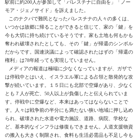
駅前に約
200
人が参加して「パレスチナに自由を」「ノー
モア・ジェノサイド」を訴えました。
このナクバで難民となったパレスチナの人々の多くは、
いつかは故郷に帰ることができると信じて、家の「鍵」を
今も大切に持ち続けているそうです。家も土地も何もかも
奪われ破壊されたとしても、その「鍵」が帰還のシンボル
だからです。国連決議によって確認されたはずの「帰還の
権利」は
78
年経っても実現していません。
メディアの報道は極端に少なくなっていますが、ガザで
は停戦中とはいえ、イスラエル軍による占領と散発的な攻
撃が続いています。１５日にも北部で空爆があり、少なく
とも７人が死亡、
50
人以上が負傷したと伝えられていま
す。停戦中に空爆など、本来はあってはならないことで
す。人々は戦争前の半分にも満たない狭い地域に押し込め
られ、破壊された水道や電力施設、道路、病院、学校な
ど、基本的なインフラは修復もできません。人道支援物資
の搬入も大きく制限され、食料も生活必需品も不足し今も