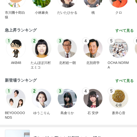
市川團十郎白
小林麻央
だいたひかる
桃
クロ
猿
急上昇ランキング
すべて見る
1
2
3
4
5
AKB48
たんぽぽ川村
北村総一朗
北別府学
OCHA NORM
エミコ
A
新登場ランキング
すべて見る
1
2
3
4
5
BEYOOOOO
ゆうこりん
島倉りか
石 安伊
蒼井心音
NDS