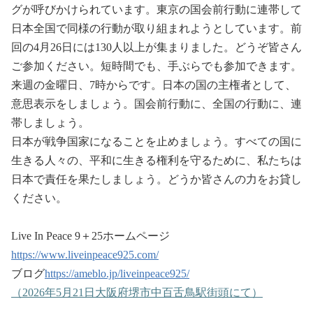
グが呼びかけられています。東京の国会前行動に連帯して
日本全国で同様の行動が取り組まれようとしています。前
回の
4
月
26
日には
130
人以上が集まりました。どうぞ皆さん
ご参加ください。短時間でも、手ぶらでも参加できます。
来週の金曜日、
7
時からです。日本の国の主権者として、
意思表示をしましょう。国会前行動に、全国の行動に、連
帯しましょう。
日本が戦争国家になることを止めましょう。すべての国に
生きる人々の、平和に生きる権利を守るために、私たちは
日本で責任を果たしましょう。どうか皆さんの力をお貸し
ください。
Live In Peace 9
＋
25
ホームページ
https://www.liveinpeace925.com/
ブログ
https://ameblo.jp/liveinpeace925/
（
2026
年
5
月
21
日大阪府堺市中百舌鳥駅街頭にて）