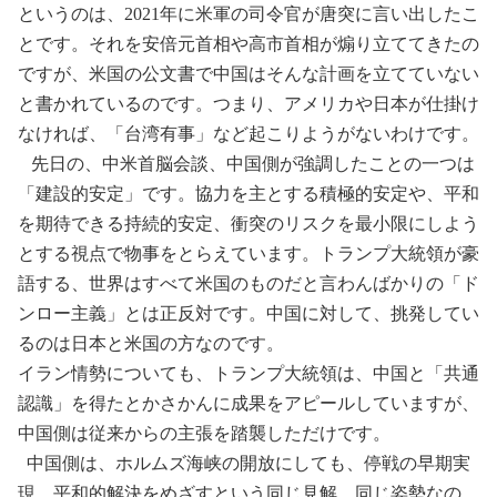
というのは、
2021
年に米軍の司令官が唐突に言い出したこ
とです。それを安倍元首相や高市首相が煽り立ててきたの
ですが、米国の公文書で中国はそんな計画を立てていない
と書かれているのです。つまり、アメリカや日本が仕掛け
なければ、「台湾有事」など起こりようがないわけです。
先日の、中米首脳会談、中国側が強調したことの一つは
「建設的安定」です。協力を主とする積極的安定や、平和
を期待できる持続的安定、衝突のリスクを最小限にしよう
とする視点で物事をとらえています。トランプ大統領が豪
語する、世界はすべて米国のものだと言わんばかりの「ド
ンロー主義」とは正反対です。中国に対して、挑発してい
るのは日本と米国の方なのです。
イラン情勢についても、トランプ大統領は、中国と「共通
認識」を得たとかさかんに成果をアピールしていますが、
中国側は従来からの主張を踏襲しただけです。
中国側は、ホルムズ海峡の開放にしても、停戦の早期実
現、平和的解決をめざすという同じ見解、同じ姿勢なの