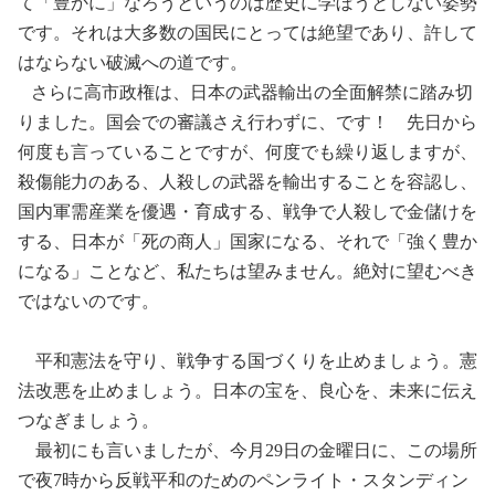
て「豊かに」なろうというのは歴史に学ぼうとしない姿勢
です。それは大多数の国民にとっては絶望であり、許して
はならない破滅への道です。
さらに高市政権は、日本の武器輸出の全面解禁に踏み切
りました。国会での審議さえ行わずに、です！ 先日から
何度も言っていることですが、何度でも繰り返しますが、
殺傷能力のある、人殺しの武器を輸出することを容認し、
国内軍需産業を優遇・育成する、戦争で人殺しで金儲けを
する、日本が「死の商人」国家になる、それで「強く豊か
になる」ことなど、私たちは望みません。絶対に望むべき
ではないのです。
平和憲法を守り、戦争する国づくりを止めましょう。憲
法改悪を止めましょう。日本の宝を、良心を、未来に伝え
つなぎましょう。
最初にも言いましたが、今月
29
日の金曜日に、この場所
で夜
7
時から反戦平和のためのペンライト・スタンディン