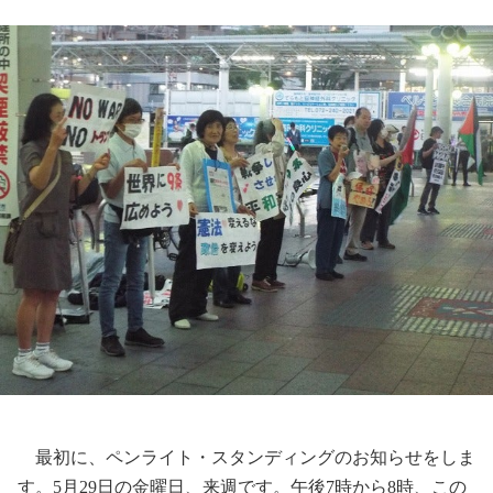
最初に、ペンライト・スタンディングのお知らせをしま
す。
5
月
29
日の金曜日、来週です。午後
7
時から
8
時、この