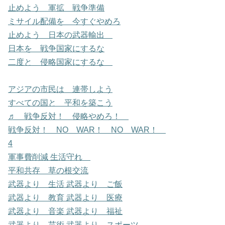
止めよう 軍拡 戦争準備
ミサイル配備を 今すぐやめろ
止めよう 日本の武器輸出
日本を 戦争国家にするな
二度と 侵略国家にするな
アジアの市民は 連帯しよう
すべての国と 平和を築こう
♬ 戦争反対！ 侵略やめろ！
戦争反対！ NO WAR！ NO WAR！
4
軍事費削減 生活守れ
平和共存 草の根交流
武器より 生活 武器より ご飯
武器より 教育 武器より 医療
武器より 音楽 武器より 福祉
武器より 芸術 武器より スポーツ