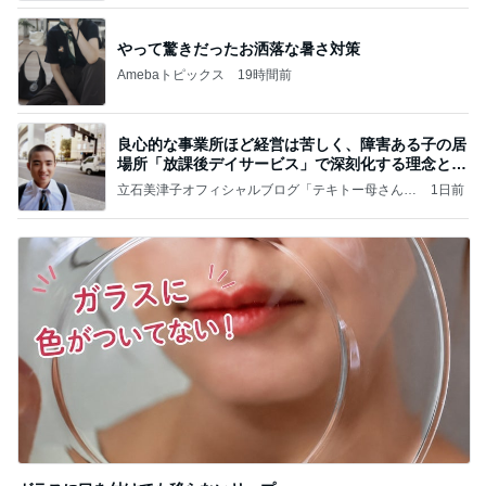
やって驚きだったお洒落な暑さ対策
Amebaトピックス
19時間前
良心的な事業所ほど経営は苦しく、障害ある子の居
場所「放課後デイサービス」で深刻化する理念と現
実の
立石美津子オフィシャルブログ「テキトー母さんの
1日前
すすめ」Powered by Ameba