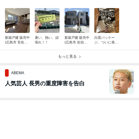
新築戸建 販売中
暑い、熱い、頑
新築戸建 販売中
白黒パッケー
(広島市 安佐南
張れ！！
(広島市 佐伯
ジ、ついに発
区 上安6丁目)
区 三宅3丁目)
見！！
もっと見る
ABEMA
人気芸人 長男の重度障害を告白