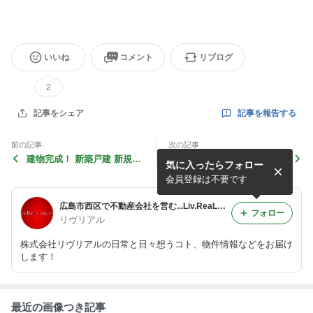
いいね
コメント
リブログ
2
記事を報告する
記事をシェア
前の記事
次の記事
建物完成！ 新築戸建 新規分
建物･外構完成しました！ 新
気に入ったらフォロー
譲開始 (広島市安芸区中野6
築戸建(東区戸坂出江1丁目)
丁目)
現地見学受付中！
会員登録は不要です
広島市西区で不動産会社を営む...Liv.ReaLのReal Live
フォロー
リヴリアル
株式会社リヴリアルの日常と日々想うコト、物件情報などをお届け
します！
最近の画像つき記事