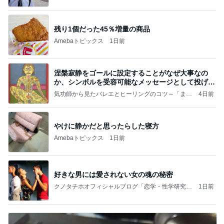
すすめ」Powered by Ameba
残り1個だった45％増量の商品
Amebaトピックス
1日前
涅槃寂静をゴールに設定することがなぜ大事なの
か、シンボルを受容可能なメッセージとして投げる
ことが
気功師から見たバレエとヒーリングのコツ～「まと
4日前
いのば」ブログ
やけに静かだと思ったらした寝方
Amebaトピックス
1日前
好きな男には愛されない女の魂の秘密
クノタチホオフィシャルブログ「恋学・性学研究
1日前
室」Powered by Ameba