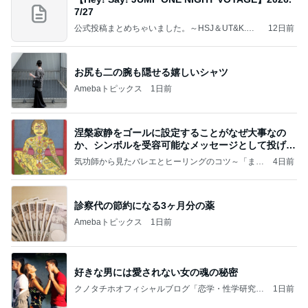
7/27
公式投稿まとめちゃいました。～HSJ＆UT&K.O.
12日前
～
お尻も二の腕も隠せる嬉しいシャツ
Amebaトピックス
1日前
涅槃寂静をゴールに設定することがなぜ大事なの
か、シンボルを受容可能なメッセージとして投げる
ことが
気功師から見たバレエとヒーリングのコツ～「まと
4日前
いのば」ブログ
診察代の節約になる3ヶ月分の薬
Amebaトピックス
1日前
好きな男には愛されない女の魂の秘密
クノタチホオフィシャルブログ「恋学・性学研究
1日前
室」Powered by Ameba