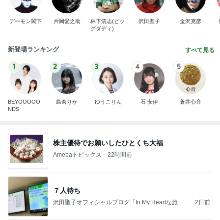
デーモン閣下
片岡愛之助
林下清志(ビッ
沢田聖子
金沢克彦
グダディ)
新登場ランキング
すべて見る
1
2
3
4
5
BEYOOOOO
島倉りか
ゆうこりん
石 安伊
蒼井心音
NDS
株主優待でお願いしたひとくち大福
Amebaトピックス
22時間前
７人待ち
沢田聖子オフィシャルブログ「In My Heartな旅日
2日前
記」by Ameba