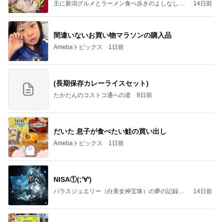
主に新潟グルメとラーメン食べ歩きのよしなしご
14日前
と
間違いないお買い物マラソンの購入品
Amebaトピックス
1日前
(長期保存カレーライスセット)
たかたんのコストコ通への道
8日前
だいた 息子が食べたい鮭の買い出し
Amebaトピックス
1日前
NISA①(;'∀')
パラスジュエリー（白美女神宝珠）の夢の記録
14日前
（続編）