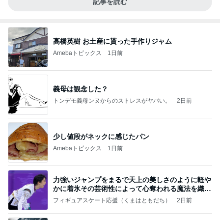
記事を読む
高橋英樹 お土産に貰った手作りジャム
Amebaトピックス
1日前
義母は観念した？
トンデモ義母ンヌからのストレスがヤバい。
2日前
少し値段がネックに感じたパン
Amebaトピックス
1日前
力強いジャンプをまるで天上の美しさのように軽や
かに着氷その芸術性によって心奪われる魔法を織り
なす
フィギュアスケート応援（くまはともだち）
2日前