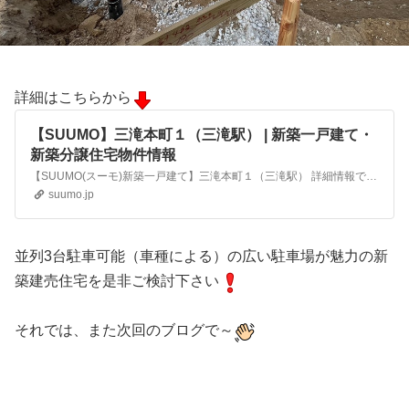
詳細はこちらから
【SUUMO】三滝本町１（三滝駅） | 新築一戸建て・
新築分譲住宅物件情報
【SUUMO(スーモ)新築一戸建て】三滝本町１（三滝駅） 詳細情報です。間取・区画情報や周辺環境・地図など三滝本町１（三滝駅）の情報が満載。一軒家・新築分譲・建売住宅のマイホーム購入ならSUUMO新築一戸建て。
suumo.jp
並列3台駐車可能（車種による）の広い駐車場が魅力の新
築建売住宅を是非ご検討下さい
それでは、また次回のブログで～