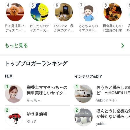
4
5
6
7
8
日々是甘露2〜
れこたんのデ
I＆Cママ 我
ととちゃんの
田舎暮らし40
ディズニー風
ィズニー大好
が家のディズ
イマジネーシ
代主婦の日常
Ꭰ
味〜
き♡孫4人
ニー♡ブログ
ョンタイム
もっと見る
トップブロガーランキング
料理
インテリア&DIY
1
1
栄養士ママそっち～の
おうちと暮らしの
簡単美味しいサイクル
ピ 〜HOME&LI
献立
そっち～
yuki (ドキ子）
2
2
ほんとうに必要な
ゆうき酒場
か持たない暮らし
ゆうき
ep Life Simple
yukiko
ンテリアのきろく