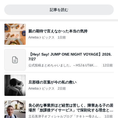
記事を読む
親の期待で言えなかった本当の気持
Amebaトピックス
1日前
【Hey! Say! JUMP ONE NIGHT VOYAGE】2026.
7/27
公式投稿まとめちゃいました。～HSJ＆UT&K.O.
12日前
～
旦那様の言葉が今の私の救い
Amebaトピックス
2日前
良心的な事業所ほど経営は苦しく、障害ある子の居
場所「放課後デイサービス」で深刻化する理念と現
実の
立石美津子オフィシャルブログ「テキトー母さんの
1日前