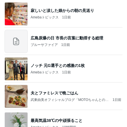
寂しいと涙した娘からの朝の見送り
Amebaトピックス
1日前
広島原爆の日 市長の言葉に動揺する総理
ブルーサファイア
1日前
ノッチ 元G選手との感激の1枚
Amebaトピックス
1日前
夫とファミレスで晩ごはん
武東由美オフィシャルブログ「MOTOちゃんとのは
1日前
っぴぃな毎日」Powered by Ameba
最高気温38℃の中頑張ること