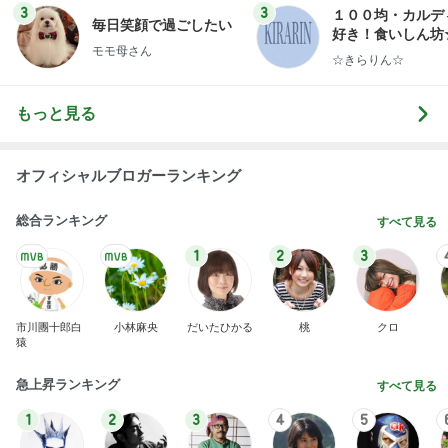
3
3
１００均・カルデ
毎日笑顔で過ごしたい
好き！食いしん坊
モモ母さん
らりん☆のブログ
☆きらりん☆
もっと見る
オフィシャルブロガーランキング
総合ランキング
すべて見る
1
2
3
市川團十郎白
小林麻央
だいたひかる
桃
クロ
猿
急上昇ランキング
すべて見る
1
2
3
4
5