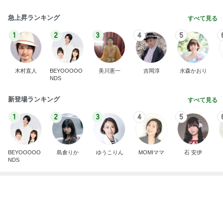
急上昇ランキング
すべて見る
1
2
3
4
5
木村直人
BEYOOOOO
美川憲一
吉岡淳
水森かおり
NDS
新登場ランキング
すべて見る
1
2
3
4
5
BEYOOOOO
島倉りか
ゆうこりん
MOMIママ
石 安伊
NDS