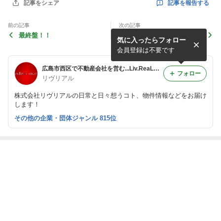
記事を報告する
記事をシェア
前の記事
次の記事
最終盤！！
熾烈な争い！！
気に入ったらフォロー
会員登録は不要です
広島市西区で不動産会社を営む...Liv.ReaLのReal Live
フォロー
リヴリアル
株式会社リヴリアルの日常と日々想うコト、物件情報などをお届け
します！
その他の企業・団体ジャンル 815位