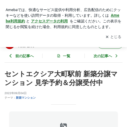
セントエクシア大町駅前 新築分譲マンション 見学予約＆分譲
受付中 | 広島市西区で不動産会社を営む...Liv.ReaLのReal Li
アプリをダウンロードして
ブログの更新通知
を受け取りまし
開く
ve
ょう。
広島市西区で不動産会社を営む...Liv.ReaLの
フォロー
Real Live
前の記事へ
一覧
次の記事へ
セントエクシア大町駅前 新築分譲マ
ンション 見学予約＆分譲受付中
2022年09月04日
テーマ：
新築マンション