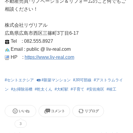
不動産売買･リノベーション＆リフォームのこと何でもご
相談ください！
株式会社リヴリアル
広島県広島市西区三篠町3丁目6-17
Tel : 082.555.8927
Email : public @ liv-real.com
HP :
https://www.liv-real.com
#
セントエクシア
#
新築マンション
#
JR可部線
#
アストラムライ
ン
#
お掃除浴槽
#
乾太くん
#
大町駅
#
子育て
#
安佐南区
#
竣工
いいね
コメント
リブログ
3