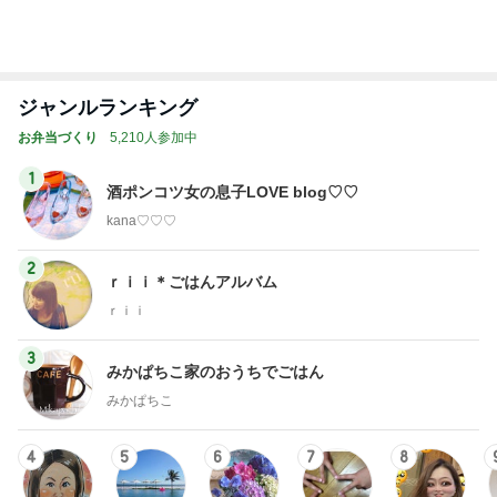
ジャンルランキング
お弁当づくり
5,210人参加中
1
酒ポンコツ女の息子LOVE blog♡♡
kana♡♡♡
2
ｒｉｉ＊ごはんアルバム
ｒｉｉ
3
みかぱちこ家のおうちでごはん
みかぱちこ
4
5
6
7
8