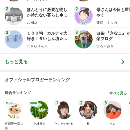
2
2
ほんとうに必要な物し
母さんは今日も世
か持たない暮らし◆Ke
やく
ep Life Simple◆〜イ
yukiko
藤緒 ミルカ
ンテリアのきろく〜
3
3
１００均・カルディ大
白柴 『きなこ』 
好き！食いしん坊☆き
楽ブログ
らりん☆のブログ
☆きらりん☆
ひろ☆みき
もっと見る
オフィシャルブロガーランキング
総合ランキング
すべて見る
1
2
3
市川團十郎白
小林麻央
だいたひかる
桃
クロ
猿