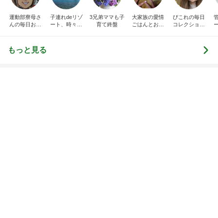
運動部寮母さ
子連れdeリゾ
3兄弟ママも子
大家族の愛情
ぴこれの毎日
んの毎日お弁
ート、時々キ
育て終盤
ごはんとお弁
コレクション
当☆毎日ごは
ャラ弁
当❤︎
♬.*ﾟ
ん☆
もっと見る