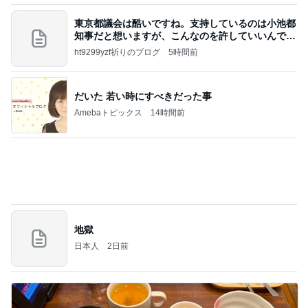
【ANAプレミアムクラス初体験】雷で50分遅延…
沖縄往復で分かった「余裕を買う」価値
華麗なるスタバマダム
3日前
小原正子 長女の歌う涙そうそう
Amebaトピックス
1日前
アンジャ児嶋さん相葉ちゃんと食事で紹介された仲
のいい後輩にコイツとは仲よく出来ないと思った
喋り場ならぬ語り場(仮)
10日前
美奈代 夫が買ってきてくれたお芋
Amebaトピックス
1日前