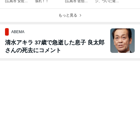
(広島市 安佐南
張れ！！
(広島市 佐伯
ジ、ついに発
区 上安6丁目)
区 三宅3丁目)
見！！
もっと見る
ABEMA
清水アキラ 37歳で急逝した息子 良太郎
さんの死去にコメント