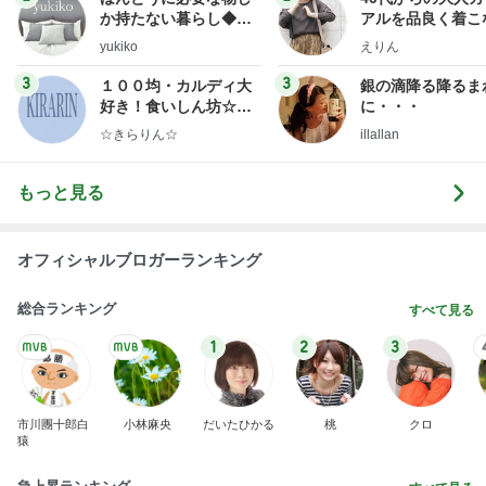
1
2
3
市川團十郎白
小林麻央
だいたひかる
桃
クロ
猿
急上昇ランキング
すべて見る
1
2
3
4
5
デーモン閣下
片岡愛之助
林下清志(ビッ
沢田聖子
金沢克彦
グダディ)
新登場ランキング
すべて見る
1
2
3
4
5
BEYOOOOO
島倉りか
ゆうこりん
石 安伊
蒼井心音
NDS