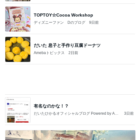
初めての体験に満足気な51歳
Amebaトピックス
20時間前
熱を通すことになっている食品は、売店のレトルト
カレーとどんぶりを含めて食べさせられませんっ
て、男
nanasantojiroのブログ
4時間前
本当に嬉しかった美味しいお昼ごはん
Amebaトピックス
1日前
東京都議会は酷いですね。支持しているのは小池都
知事だと想いますが、こんなのを許していいんです
か？
ht9299yzf祈りのブログ
5時間前
だいた 若い時にすべきだった事