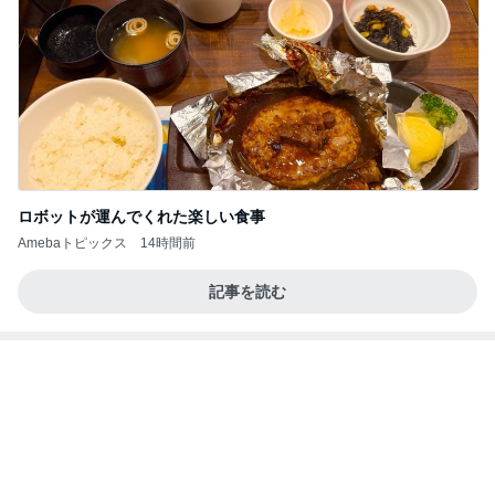
話題のスイカ丸ごとアイス♡
さとみるくのロサンゼルス⇔ハワイ夢日記
7日前
学童に行かない小6娘の過ごし方
Amebaトピックス
13時間前