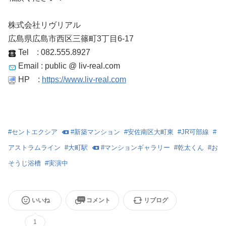
株式会社リヴリアル
広島県広島市西区三篠町3丁目6-17
Tel : 082.555.8927
Email : public @ liv-real.com
HP :
https://www.liv-real.com
#
セントエクシア
#
新築マンション
#
安佐南区大町東
#
JR可部線
#
アストラムライン
#
大町駅
#
マンションギャラリー
#
乾太くん
#
お
そうじ浴槽
#
実演中
いいね
コメント
リブログ
1