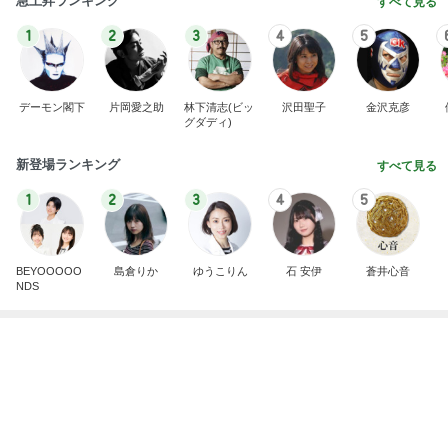
家族旅行の帰り道に起きた出来事
Amebaトピックス
1日前
最近の香港で食べて感動したもの、いろいろまと
め！
香港在住えりのおいしい食べ歩きガイド
14日前
萎んだ気持ちが息を吹き返したお話
Amebaトピックス
14時間前
開卡
くいしんぼうCAMのもっとおいしい台湾!!!!
3日前