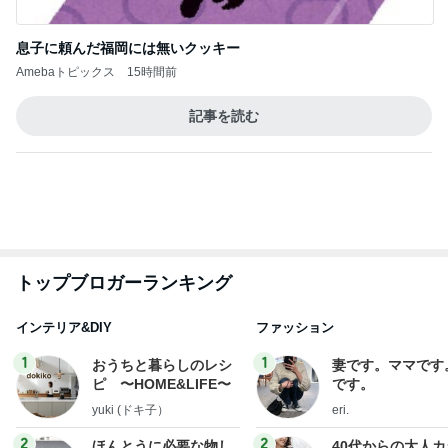
インテリア&DIY
ファッション
1
1
おうちと暮らしのレシ
妻です。ママです
ピ 〜HOME&LIFE〜
です。
yuki (ドキ子）
eri.
2
2
ほんとうに必要な物し
40代からの大人
か持たない暮らし◆Ke
アルを品良く着こ
ep Life Simple◆〜イ
ファッションブロ
yukiko
えりん
ンテリアのきろく〜
3
3
１００均・カルディ大
銀の滴降る降るま
好き！食いしん坊☆き
に・・・
らりん☆のブログ
☆きらりん☆
illallan
もっと見る
オフィシャルブロガーランキング
総合ランキング
すべて見る