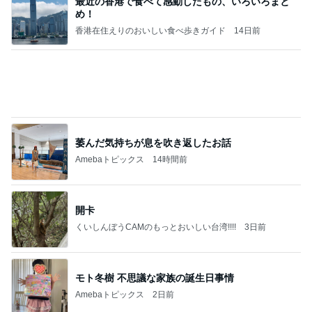
ヒデ 正直ナメてたごぼう茶の味
Amebaトピックス
22時間前
記事を読む
小川菜摘 熟年団の打ち合わせと食事
Amebaトピックス
12時間前
8月2日放送のTBS「週刊さんまとマツコ」先週に引
き続き出演します♪
植草美幸オフィシャルブログ Powered by Ameba
6日前