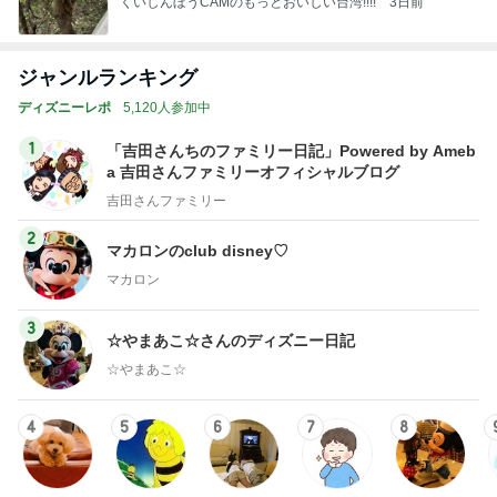
1
「吉田さんちのファミリー日記」Powered by Ameb
a 吉田さんファミリーオフィシャルブログ
吉田さんファミリー
2
マカロンのclub disney♡
マカロン
3
☆やまあこ☆さんのディズニー日記
☆やまあこ☆
4
5
6
7
8
日々是甘露2〜
れこたんのデ
I＆Cママ 我
ととちゃんの
田舎暮らし40
ディズニー風
ィズニー大好
が家のディズ
イマジネーシ
代主婦の日常
Ꭰ
味〜
き♡孫4人
ニー♡ブログ
ョンタイム
もっと見る