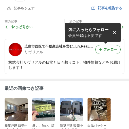
記事を報告する
記事をシェア
前の記事
次の記事
やっぱりか～
なんでかなぁ～～
気に入ったらフォロー
会員登録は不要です
広島市西区で不動産会社を営む...Liv.ReaLのReal Live
フォロー
リヴリアル
株式会社リヴリアルの日常と日々想うコト、物件情報などをお届け
します！
最近の画像つき記事
新築戸建 販売中
暑い、熱い、頑
新築戸建 販売中
白黒パッケー