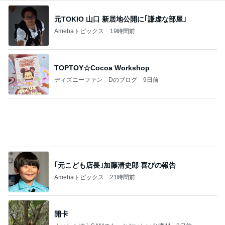
元TOKIO 山口 新居地公開に｢謙虚な部屋｣
Amebaトピックス
19時間前
TOPTOY☆Cocoa Workshop
ディズニーファン Dのブログ
9日前
｢元こども店長｣加藤清史郎 喜びの報告
Amebaトピックス
21時間前
開卡
くいしんぼうCAMのもっとおいしい台湾!!!!
3日前
ジャンルランキング
ディズニーレポ
5,120人参加中