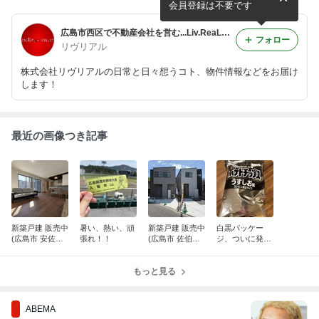
内受付中！
会員登録は不要です
広島市西区で不動産会社を営む...Liv.ReaLのReal Live
フォロー
リヴリアル
株式会社リヴリアルの日常と日々想うコト、物件情報などをお届け
します！
最近の画像つき記事
新築戸建 販売中
暑い、熱い、頑
新築戸建 販売中
白黒パッケー
(広島市 安佐南
張れ！！
(広島市 佐伯
ジ、ついに発
区 上安6丁目)
区 三宅3丁目)
見！！
もっと見る
ABEMA