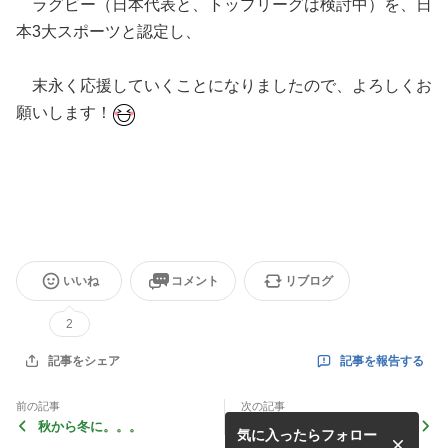
ラグビー（日本代表と、トップリーグは検討中）を、日
本3大スポーツと認定し、
末永く応援していくことになりましたので、よろしくお
願いします！
いいね
コメント
リブログ
2
記事を報告する
記事をシェア
前の記事
次の記事
秋から冬に。。。
セントエクシア緑井駅前 キ
気に入ったらフォロー
ャンセル住戸再分譲 実邸案