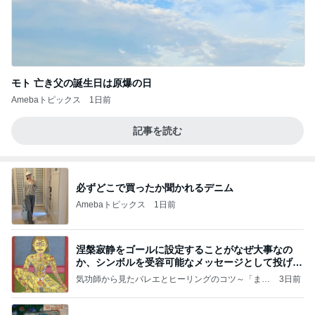
モト 亡き父の誕生日は原爆の日
Amebaトピックス
1日前
記事を読む
必ずどこで買ったか聞かれるデニム
Amebaトピックス
1日前
涅槃寂静をゴールに設定することがなぜ大事なの
か、シンボルを受容可能なメッセージとして投げる
ことが
気功師から見たバレエとヒーリングのコツ～「まと
3日前
いのば」ブログ