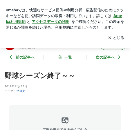
野球シーズン終了～～ | 広島市西区で不動産会社を営む...Liv.R
eaLのReal Live
アプリをダウンロードして
ブログの更新通知
を受け取りまし
開く
ょう。
広島市西区で不動産会社を営む...Liv.ReaLの
フォロー
Real Live
前の記事へ
一覧
次の記事へ
野球シーズン終了～～
2019年11月18日
テーマ：
ブログ
広告を表示できませんでした