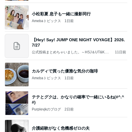
小松彩夏 息子も一緒に撮影同行
Amebaトピックス
1日前
【Hey! Say! JUMP ONE NIGHT VOYAGE】2026.
7/27
公式投稿まとめちゃいました。～HSJ＆UT&K.O.
11日前
～
カルディで買った優雅な気分の珈琲
Amebaトピックス
1日前
テテとグクは、かなりの確率で一緒にいるね(#^.^
#)
Purplevjkのブログ
2日前
介護経験がなく危機感ゼロの夫