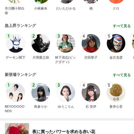
市川團十郎白
小林麻央
だいたひかる
桃
クロ
猿
急上昇ランキング
すべて見る
1
2
3
4
5
デーモン閣下
片岡愛之助
林下清志(ビッ
沢田聖子
金沢克彦
グダディ)
新登場ランキング
すべて見る
1
2
3
4
5
BEYOOOOO
島倉りか
ゆうこりん
石 安伊
蒼井心音
NDS
夜に買ったパワーを求める赤い花