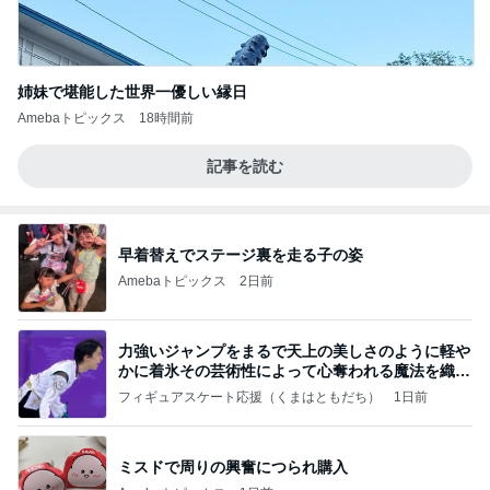
姉妹で堪能した世界一優しい縁日
Amebaトピックス
18時間前
記事を読む
早着替えでステージ裏を走る子の姿
Amebaトピックス
2日前
力強いジャンプをまるで天上の美しさのように軽や
かに着氷その芸術性によって心奪われる魔法を織り
なす
フィギュアスケート応援（くまはともだち）
1日前
ミスドで周りの興奮につられ購入