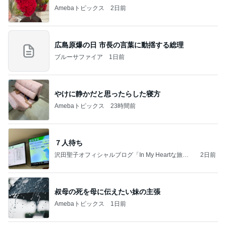
Amebaトピックス
2日前
広島原爆の日 市長の言葉に動揺する総理
ブルーサファイア
1日前
やけに静かだと思ったらした寝方
Amebaトピックス
23時間前
７人待ち
沢田聖子オフィシャルブログ「In My Heartな旅日
2日前
記」by Ameba
叔母の死を母に伝えたい妹の主張
Amebaトピックス
1日前