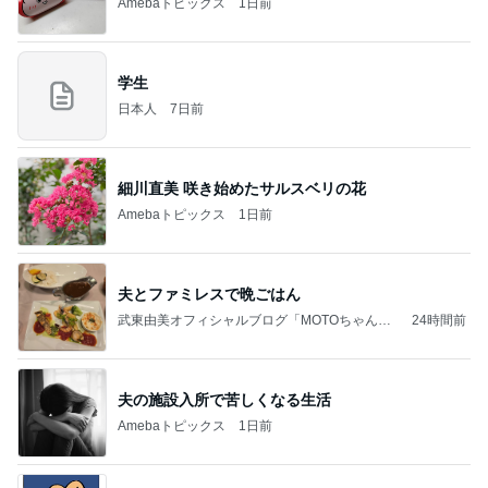
Amebaトピックス
1日前
学生
日本人
7日前
細川直美 咲き始めたサルスベリの花
Amebaトピックス
1日前
夫とファミレスで晩ごはん
武東由美オフィシャルブログ「MOTOちゃんと
24時間前
のはっぴぃな毎日」Powered by Ameba
夫の施設入所で苦しくなる生活
Amebaトピックス
1日前