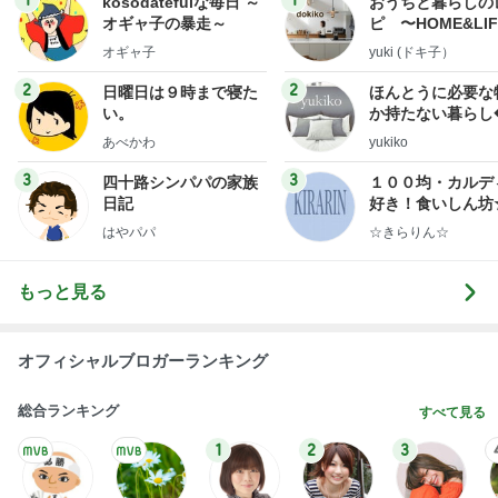
1
1
kosodatefulな毎日 ～
おうちと暮らしの
オギャ子の暴走～
ピ 〜HOME&LI
オギャ子
yuki (ドキ子）
2
2
日曜日は９時まで寝た
ほんとうに必要な
い。
か持たない暮らし
ep Life Simple
あべかわ
yukiko
ンテリアのきろく
3
3
四十路シンパパの家族
１００均・カルデ
日記
好き！食いしん坊
らりん☆のブログ
はやパパ
☆きらりん☆
もっと見る
オフィシャルブロガーランキング
総合ランキング
すべて見る
1
2
3