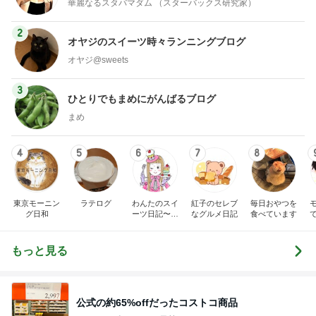
華麗なるスタバマダム （スターバックス研究家）
2
オヤジのスイーツ時々ランニングブログ
オヤジ@sweets
3
ひとりでもまめにがんばるブログ
まめ
4
5
6
7
8
東京モーニン
ラテログ
わんたのスイ
紅子のセレブ
毎日おやつを
グ日和
ーツ日記〜小
なグルメ日記
食べています
さな幸せ♡コ
ンビニスイー
ツ〜
もっと見る
公式の約65%offだったコストコ商品