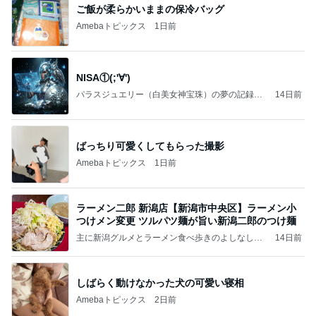
ご飯が柔らかいままの保冷バッグ
Amebaトピックス
1日前
NISA①(;'∀')
パラスジュエリー（白美女神宝珠）の夢の記録
14日前
（続編）
ばっちり可愛くしてもらった撮影
Amebaトピックス
1日前
ラーメン二郎 新潟店【新潟市中央区】ラーメン小
つけメン変更 ツルパツ麺が旨い新潟二郎のつけ麺
主に新潟グルメとラーメン食べ歩きのよしなしご
14日前
と
しばらく動けなかった犬の可愛い寝相
Amebaトピックス
2日前