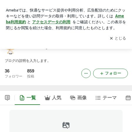
little vintage
アプリをダウンロードして
ブログの更新通知
を受け取りまし
開く
ょう。
little vintage
ブログの説明を入力します。
36
859
フォロー
フォロワー
投稿
一覧
人気
画像
テーマ