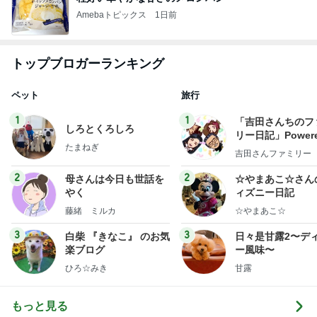
Amebaトピックス
1日前
トップブロガーランキング
ペット
旅行
1
1
「吉田さんちのフ
しろとくろしろ
リー日記」Powere
たまねぎ
y Ameba 吉田さ
吉田さんファミリー
ミリーオフィシャ
ログ
2
2
母さんは今日も世話を
☆やまあこ☆さん
やく
ィズニー日記
藤緒 ミルカ
☆やまあこ☆
3
3
白柴 『きなこ』 のお気
日々是甘露2〜デ
楽ブログ
ー風味〜
ひろ☆みき
甘露
もっと見る