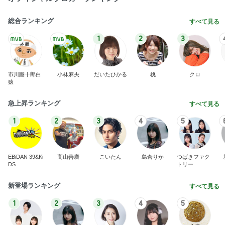
総合ランキング
すべて見る
1
2
3
市川團十郎白
小林麻央
だいたひかる
桃
クロ
猿
急上昇ランキング
すべて見る
1
2
3
4
5
EBiDAN 39&Ki
高山善廣
こいたん
島倉りか
つばきファク
DS
トリー
新登場ランキング
すべて見る
1
2
3
4
5