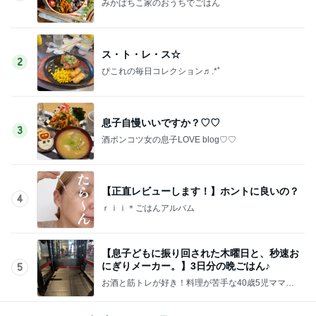
みかぱちこ家のおうちでごはん
ス・ト・レ・ス☆
2
ぴこれの毎日コレクション♬.*ﾟ
息子自慢いいですか？♡♡
3
酒ポンコツ女の息子LOVE blog♡♡
【正直レビューします！】ホントに良いの？
4
ｒｉｉ＊ごはんアルバム
【息子どもに振り回された木曜日と、秒速お
にぎりメーカー。】3日分の晩ごはん♪
5
お酒と筋トレが好き！料理が苦手な40歳5児ママ主
婦のブログ♪リビング集合〜！！