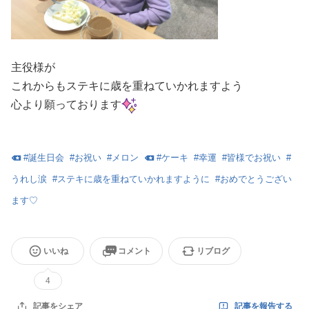
主役様が
これからもステキに歳を重ねていかれますよう
心より願っております
#
誕生日会
#
お祝い
#
メロン
#
ケーキ
#
幸運
#
皆様でお祝い
#
うれし涙
#
ステキに歳を重ねていかれますように
#
おめでとうござい
ます♡
いいね
コメント
リブログ
4
記事を報告する
記事をシェア