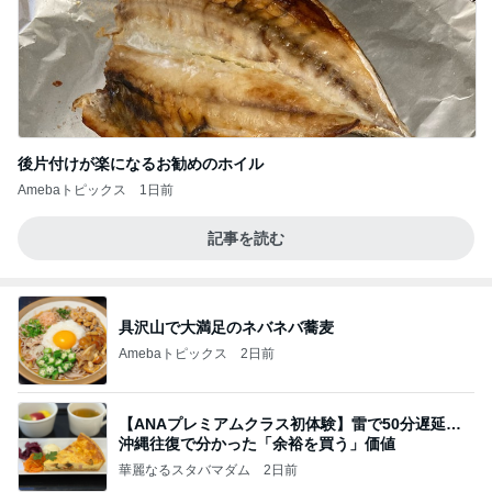
後片付けが楽になるお勧めのホイル
Amebaトピックス
1日前
記事を読む
具沢山で大満足のネバネバ蕎麦
Amebaトピックス
2日前
【ANAプレミアムクラス初体験】雷で50分遅延…
沖縄往復で分かった「余裕を買う」価値
華麗なるスタバマダム
2日前