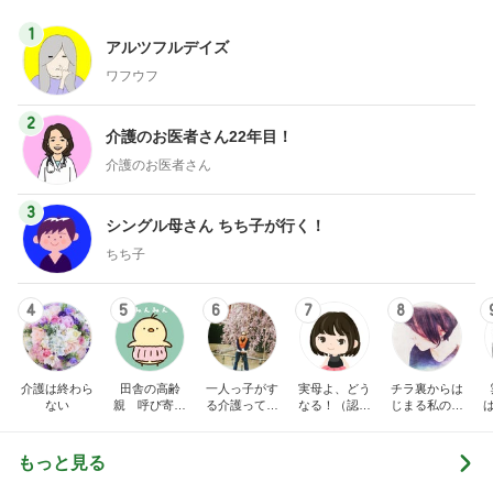
1
アルツフルデイズ
ワフウフ
2
介護のお医者さん22年目！
介護のお医者さん
3
シングル母さん ちち子が行く！
ちち子
4
5
6
7
8
介護は終わら
田舎の高齢
一人っ子がす
実母よ、どう
チラ裏からは
ない
親 呼び寄せ
る介護ってこ
なる！（認知
じまる私の日
たらどうな
んなもん？
症、在宅介護
常～毒風味な
る？
の記録）
親のことなど
～
もっと見る