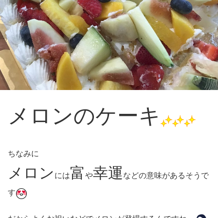
メロンのケーキ
ちなみに
メロン
富
幸運
には
や
などの意味があるそうで
す