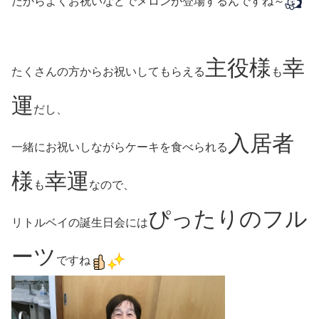
だからよくお祝いなどでメロンが登場するんですね～
主役様
幸
たくさんの方からお祝いしてもらえる
も
運
だし、
入居者
一緒にお祝いしながらケーキを食べられる
様
幸運
も
なので、
ぴったりのフル
リトルベイの誕生日会には
ーツ
ですね