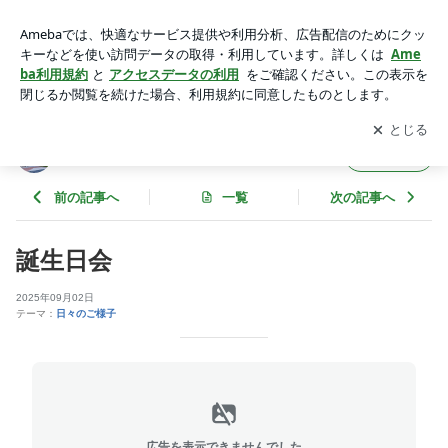
誕生日会 | リトルベイのブログ
アプリをダウンロードして
ブログの更新通知
を受け取りまし
開く
ょう。
リトルベイのブログ
フォロー
前の記事へ
一覧
次の記事へ
誕生日会
2025年09月02日
テーマ：
日々のご様子
広告を表示できませんでした