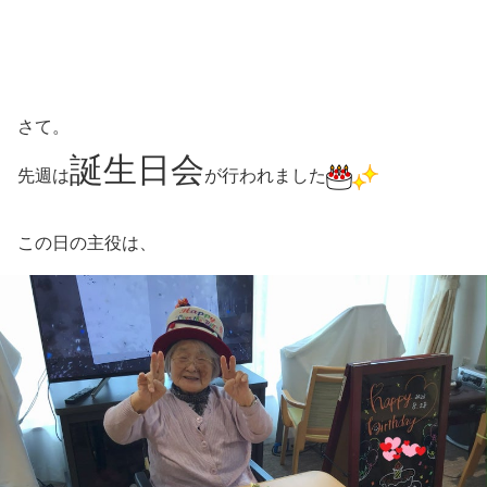
さて。
誕生日会
先週は
が行われました
この日の主役は、