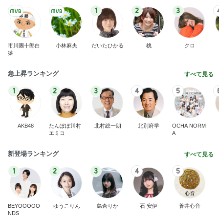
1
2
3
市川團十郎白
小林麻央
だいたひかる
桃
クロ
猿
急上昇ランキング
すべて見る
1
2
3
4
5
AKB48
たんぽぽ川村
北村総一朗
北別府学
OCHA NORM
エミコ
A
新登場ランキング
すべて見る
1
2
3
4
5
BEYOOOOO
ゆうこりん
島倉りか
石 安伊
蒼井心音
NDS