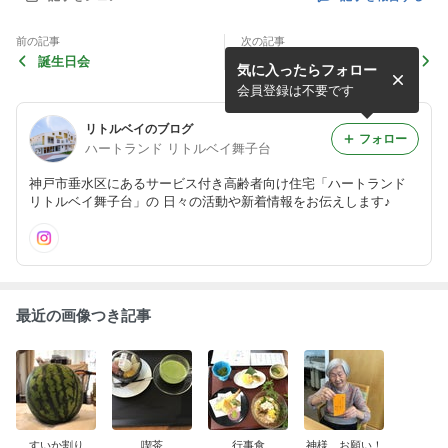
前の記事
次の記事
誕生日会
喫茶
気に入ったらフォロー
会員登録は不要です
リトルベイのブログ
フォロー
ハートランド リトルベイ舞子台
神戸市垂水区にあるサービス付き高齢者向け住宅「ハートランド
リトルベイ舞子台」の 日々の活動や新着情報をお伝えします♪
最近の画像つき記事
すいか割り
喫茶
行事食
神様、お願い！