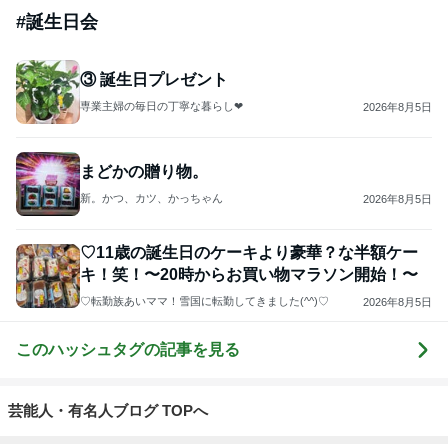
#
誕生日会
③ 誕生日プレゼント
2026年8月5日
まどかの贈り物。
新。かつ、カツ、かっちゃん
2026年8月5日
♡11歳の誕生日のケーキより豪華？な半額ケー
キ！笑！〜20時からお買い物マラソン開始！〜
♡転勤族あいママ！雪国に転勤してきました(^^)♡
2026年8月5日
このハッシュタグの記事を見る
芸能人・有名人ブログ TOPへ