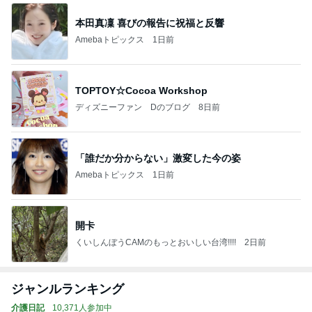
本田真凜 喜びの報告に祝福と反響
Amebaトピックス
1日前
TOPTOY☆Cocoa Workshop
ディズニーファン Dのブログ
8日前
「誰だか分からない」激変した今の姿
Amebaトピックス
1日前
開卡
くいしんぼうCAMのもっとおいしい台湾!!!!
2日前
ジャンルランキング
介護日記
10,371人参加中