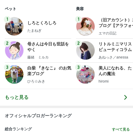
ペット
美容
1
1
（旧アカウント）
しろとくろしろ
ブログ【アラフォ
たまねぎ
社売却セカンドラ
エマの日記
フ】
2
2
母さんは今日も世話を
リトルミニマリス
やく
ビューティコラム 
little minimalist'
藤緒 ミルカ
あねっさ／anessa
uty colum
3
3
白柴 『きなこ』 のお気
美人になれる、た
楽ブログ
んの魔法
ひろ☆みき
hiromi
もっと見る
オフィシャルブロガーランキング
総合ランキング
すべて見る