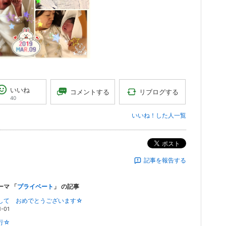
いいね
リブログする
コメントする
40
いいね！した人一覧
ポスト
記事を報告する
ーマ 「
プライベート
」 の記事
して おめでとうございます☆
1-01
行☆