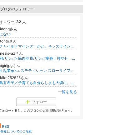
ブログのフォロワー
ォロワー:
32
人
aidongさん
にない
atohtoさん
「チャイルドマインダーかと」キッズライン始めました
enesis-azさん
小顔/リンパ×筋肉筋膜/リンパ痩身／脚やせ 麻布十番genese beaute
igirljpgさん
女性起業家×エステティシャン スローライフ代表 彩野絵美莉のブログ
ukiko252525さん
牛島有希子／子育ても自分らしさも大切に。ママの心を整える学び・癒しのサロン アンジェリカ【表参道/全国】
一覧を見る
フォロー
フォローすると、このブログの更新情報が届きます。
RSS
著作権についてのご注意