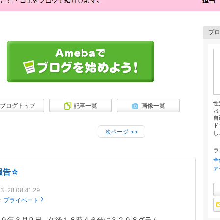
プロ
性
ブログトップ
記事一覧
画像一覧
お
自
ド
次ページ
>>
し、
ラ
全
ア
報告☆
3-28 08:41:29
：
プライベート
１９年３月９日 午後１６時４６分に３２９８グラム。