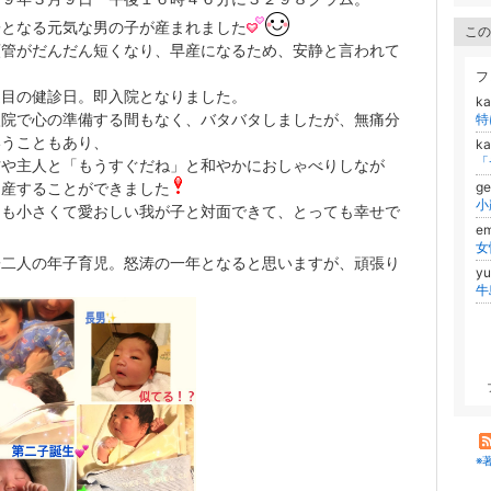
子となる元気な男の子が産まれました
この
頸管がだんだん短くなり、早産になるため、安静と言われて
、
フ
週目の健診日。即入院となりました。
k
入院で心の準備する間もなく、バタバタしましたが、無痛分
特
いうこともあり、
k
方や主人と「もうすぐだね」と和やかにおしゃべりしなが
出産することができました
g
ても小さくて愛おしい我が子と対面できて、とっても幸せで
em
子二人の年子育児。怒涛の一年となると思いますが、頑張り
y
※