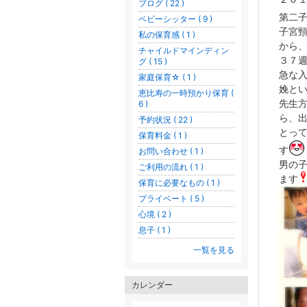
ブログ ( 22 )
第二
ベビーシッター ( 9 )
子宮
私の保育感 ( 1 )
から
チャイルドマインディン
３７
グ ( 15 )
急な
家庭保育☆ ( 1 )
娩と
恵比寿の一時預かり保育 (
先生
6 )
ら、
予約状況 ( 22 )
とっ
保育料金 ( 1 )
す
お問い合わせ ( 1 )
男の
ご利用の流れ ( 1 )
ます
保育に必要なもの ( 1 )
プライベート ( 5 )
心境 ( 2 )
息子 ( 1 )
一覧を見る
カレンダー