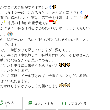
なかブログの更新ができずでした
は、もうすぐ一歳半になろうとし、わんぱく盛りです
子育てに追われつつ、実は、第二子を妊娠しまして
いよ
来月の中旬に出産予定です
もができて、私も保活をはじめたのですが、ここまで厳しい
。。。
にか、認可外のところに4月から預けられそうなので、少し
としています。
まで、一時預かりも探していますが、難しく。。。
ずく、早くお仕事復帰して、私以外に困っているお母さんた
手助けにならなきゃと思いつつも。。
まだ、お仕事復帰出来そうもありません
らく、お休みします。
まで、お気軽にメール頂ければ、子育てのことなどご相談に
させていただきます。
惑おかけしますがよろしくお願いします
いいね
リブログする
コメントする
5