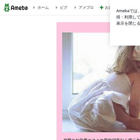
ホーム
ピグ
アメブロ
お盆は早めの注文が
恵比寿の一時預かり保育ルームlittle angel＆ちいのふんわりhapp