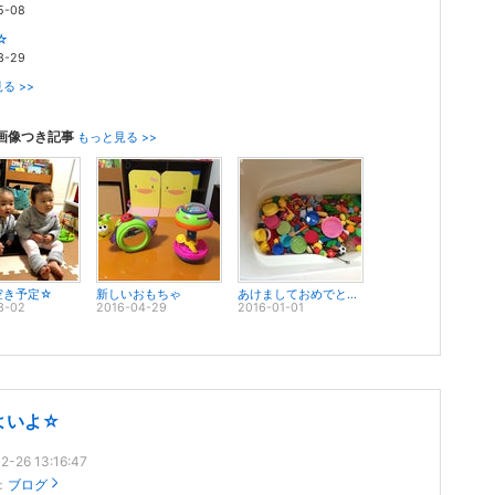
5-08
☆
3-29
る >>
画像つき記事
もっと見る >>
空き予定☆
新しいおもちゃ
あけましておめでとうございます♪
3-02
2016-04-29
2016-01-01
よいよ☆
2-26 13:16:47
：
ブログ