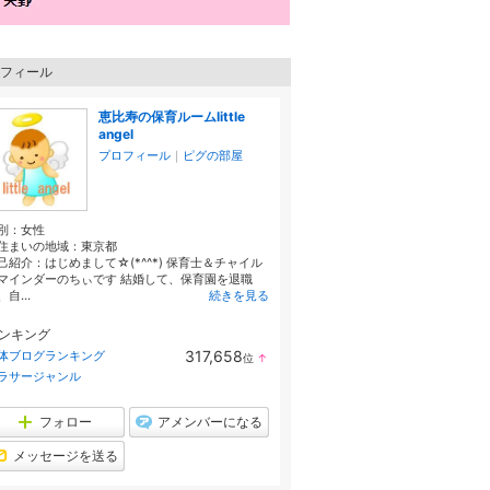
フィール
恵比寿の保育ルームlittle
angel
プロフィール
｜
ピグの部屋
別：
女性
住まいの地域：
東京都
己紹介：はじめまして☆(*^^*) 保育士＆チャイル
マインダーのちぃです 結婚して、保育園を退職
自...
続きを見る
ンキング
317,658
体ブログランキング
位
↑
ラ
ラサージャンル
ン
キ
ン
フォロー
アメンバーになる
グ
上
メッセージを送る
昇