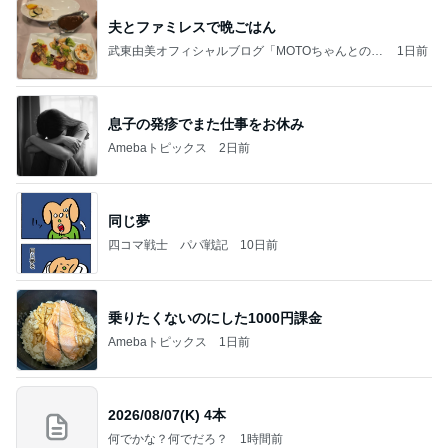
夫とファミレスで晩ごはん
武東由美オフィシャルブログ「MOTOちゃんとのは
1日前
っぴぃな毎日」Powered by Ameba
息子の発疹でまた仕事をお休み
Amebaトピックス
2日前
同じ夢
四コマ戦士 パパ戦記
10日前
乗りたくないのにした1000円課金
Amebaトピックス
1日前
2026/08/07(K) 4本
何でかな？何でだろ？
1時間前