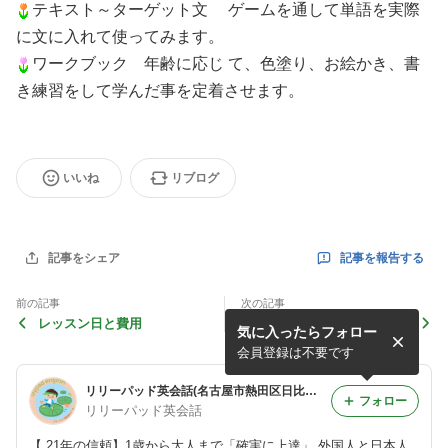
テキスト～ターゲット文 ゲームを通して単語を実際
に文に入れて使ってみます。
ワークブック 年齢に応じ て、色塗り、お絵かき、書
き練習をして学んだ事を定着させます。
いいね
リブログ
記事を報告する
記事をシェア
前の記事
次の記事
レッスン日と費用
英語は何歳から始めるとい
気に入ったらフォロー
い？
会員登録は不要です
リリーパッド英会話(名古屋市熱田区日比野駅 楽しくしっかり上達する英会話教室)
フォロー
リリーパッド英会話
【 21年の信頼】1歳から大人まで「確実に上達」 外国人と日本人