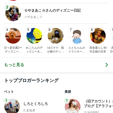
3
☆やまあこ☆さんのディズニー日記
☆やまあこ☆
4
5
6
7
8
日々是甘露2〜
れこたんのデ
I＆Cママ 我
ととちゃんの
田舎暮らし40
ディズニー風
ィズニー大好
が家のディズ
イマジネーシ
代主婦の日常
Ꭰ
味〜
き♡孫4人
ニー♡ブログ
ョンタイム
もっと見る
トップブロガーランキング
ペット
美容
1
1
（旧アカウント）
しろとくろしろ
ブログ【アラフォ
たまねぎ
社売却セカンドラ
エマの日記