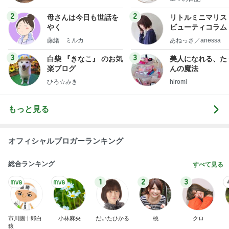
フ】
2
2
母さんは今日も世話を
リトルミニマリス
やく
ビューティコラム 
little minimalist'
藤緒 ミルカ
あねっさ／anessa
uty colum
3
3
白柴 『きなこ』 のお気
美人になれる、た
楽ブログ
んの魔法
ひろ☆みき
hiromi
もっと見る
オフィシャルブロガーランキング
総合ランキング
すべて見る
1
2
3
市川團十郎白
小林麻央
だいたひかる
桃
クロ
猿