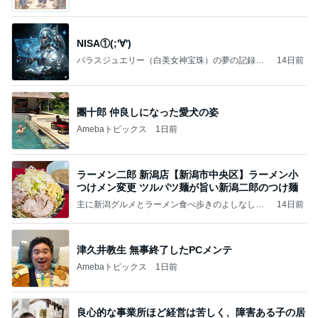
NISA①(;'∀')
パラスジュエリー（白美女神宝珠）の夢の記録
14日前
（続編）
團十郎 仲良しになった愛犬の姿
Amebaトピックス
1日前
ラーメン二郎 新潟店【新潟市中央区】ラーメン小
つけメン変更 ツルパツ麺が旨い新潟二郎のつけ麺
主に新潟グルメとラーメン食べ歩きのよしなしご
14日前
と
津久井教生 無事終了したPCメンテ
Amebaトピックス
1日前
良心的な事業所ほど経営は苦しく、障害ある子の居