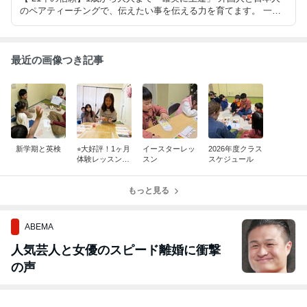
のペアティーチングで、伝えたい事を伝える力を育てます。 一人
ひとりの個性を見極め、その子に今必要な言葉をかける——これが
20年以上続けて来た私たちのこだわりです。
最近の画像つき記事
新学期と英検
⭐︎大好評！1ヶ月
イースターレッ
2026年度クラス
体験レッスン期
スン
スケジュール
間延長！
もっと見る
ABEMA
人気芸人と女優のスピード離婚に衝撃
の声