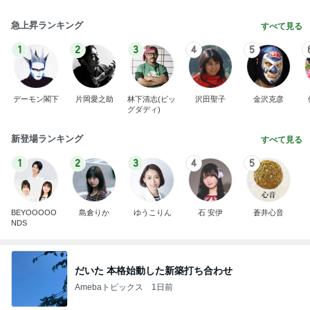
急上昇ランキング
すべて見る
1
2
3
4
5
デーモン閣下
片岡愛之助
林下清志(ビッ
沢田聖子
金沢克彦
グダディ)
新登場ランキング
すべて見る
1
2
3
4
5
BEYOOOOO
島倉りか
ゆうこりん
石 安伊
蒼井心音
NDS
だいた 本格始動した新築打ち合わせ
Amebaトピックス
1日前