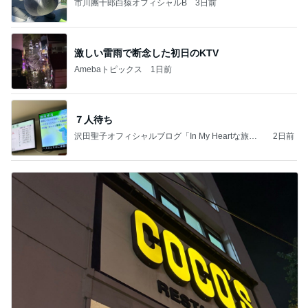
市川團十郎白猿オフィシャルB
3日前
激しい雷雨で断念した初日のKTV
Amebaトピックス
1日前
７人待ち
沢田聖子オフィシャルブログ「In My Heartな旅日
2日前
記」by Ameba