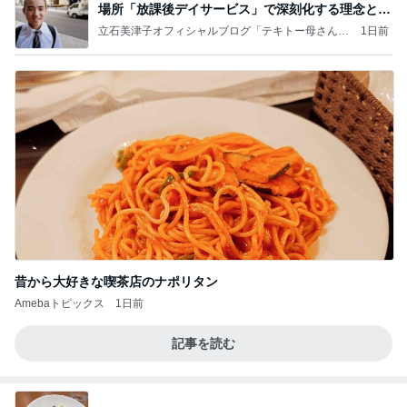
場所「放課後デイサービス」で深刻化する理念と現
実の
立石美津子オフィシャルブログ「テキトー母さんの
1日前
すすめ」Powered by Ameba
昔から大好きな喫茶店のナポリタン
Amebaトピックス
1日前
記事を読む