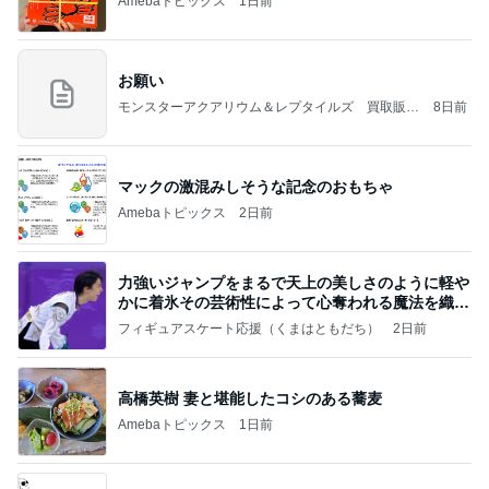
Amebaトピックス
1日前
お願い
モンスターアクアリウム＆レプタイルズ 買取販売
8日前
情報
マックの激混みしそうな記念のおもちゃ
Amebaトピックス
2日前
力強いジャンプをまるで天上の美しさのように軽や
かに着氷その芸術性によって心奪われる魔法を織り
なす
フィギュアスケート応援（くまはともだち）
2日前
高橋英樹 妻と堪能したコシのある蕎麦
Amebaトピックス
1日前