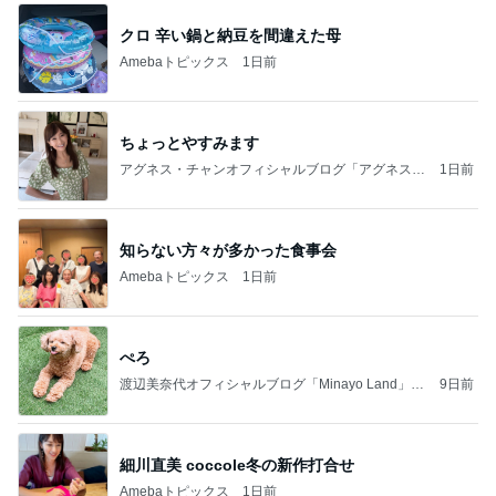
クロ 辛い鍋と納豆を間違えた母
Amebaトピックス
1日前
ちょっとやすみます
アグネス・チャンオフィシャルブログ「アグネスち
1日前
ゃんこ鍋」Powered by Ameba
知らない方々が多かった食事会
Amebaトピックス
1日前
ぺろ
渡辺美奈代オフィシャルブログ「Minayo Land」P
9日前
owered by Ameba
細川直美 coccole冬の新作打合せ
Amebaトピックス
1日前