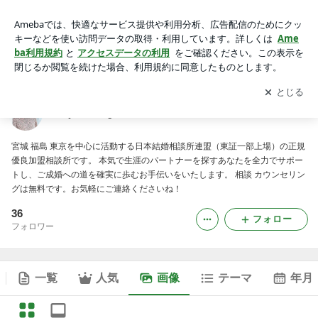
Lily Mariage 仙台 東京の婚活salonの画像
アプリをダウンロードして
ブログの更新通知
を受け取りまし
開く
ょう。
Lily Mariage 仙台 東京の婚活salon
宮城 福島 東京を中心に活動する日本結婚相談所連盟（東証一部上場）の正規
優良加盟相談所です。 本気で生涯のパートナーを探すあなたを全力でサポー
トし、ご成婚への道を確実に歩むお手伝いをいたします。 相談 カウンセリン
グは無料です。お気軽にご連絡くださいね！
36
フォロー
フォロワー
一覧
人気
画像
テーマ
年月