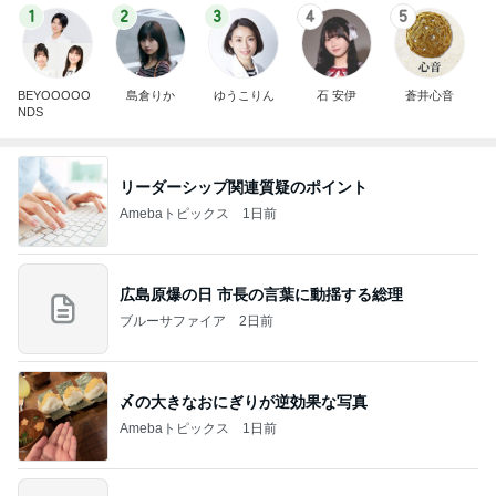
1
2
3
4
5
BEYOOOOO
島倉りか
ゆうこりん
石 安伊
蒼井心音
NDS
リーダーシップ関連質疑のポイント
Amebaトピックス
1日前
広島原爆の日 市長の言葉に動揺する総理
ブルーサファイア
2日前
〆の大きなおにぎりが逆効果な写真
Amebaトピックス
1日前