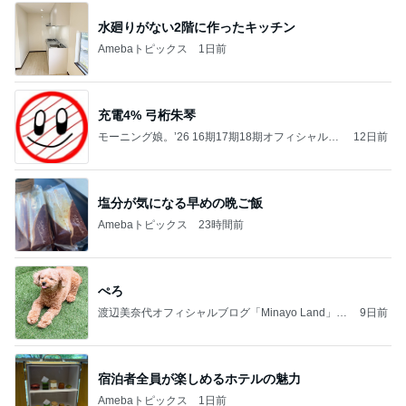
水廻りがない2階に作ったキッチン
Amebaトピックス
1日前
充電4% 弓桁朱琴
モーニング娘。’26 16期17期18期オフィシャルブ
12日前
ログ Powered by Ameba
塩分が気になる早めの晩ご飯
Amebaトピックス
23時間前
ぺろ
渡辺美奈代オフィシャルブログ「Minayo Land」P
9日前
owered by Ameba
宿泊者全員が楽しめるホテルの魅力
Amebaトピックス
1日前