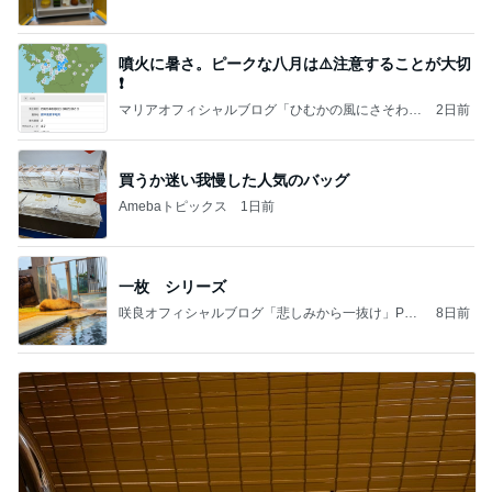
噴火に暑さ。ピークな八月は⚠️注意することが大切
❗️
マリアオフィシャルブログ「ひむかの風にさそわれ
2日前
て」Powered by Ameba
買うか迷い我慢した人気のバッグ
Amebaトピックス
1日前
一枚 シリーズ
咲良オフィシャルブログ「悲しみから一抜け」Pow
8日前
ered by Ameba