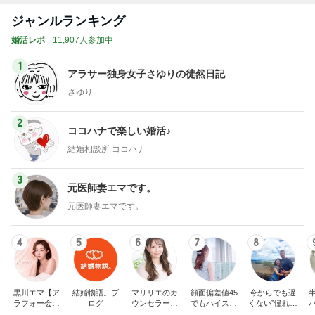
ジャンルランキング
婚活レポ
11,907人参加中
1
アラサー独身女子さゆりの徒然日記
さゆり
2
ココハナで楽しい婚活♪
結婚相談所 ココハナ
3
元医師妻エマです。
元医師妻エマです。
4
5
6
7
8
黒川エマ【ア
結婚物語。ブ
マリリエのカ
顔面偏差値45
今からでも遅
ラフォー会社
ログ
ウンセラーブ
でもハイスペ
くない”憧れの
売却セカンド
ログ
婚できました
アメリカ男性