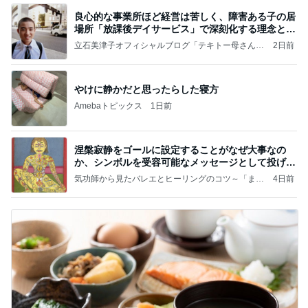
良心的な事業所ほど経営は苦しく、障害ある子の居
場所「放課後デイサービス」で深刻化する理念と現
実の
立石美津子オフィシャルブログ「テキトー母さんの
2日前
すすめ」Powered by Ameba
やけに静かだと思ったらした寝方
Amebaトピックス
1日前
涅槃寂静をゴールに設定することがなぜ大事なの
か、シンボルを受容可能なメッセージとして投げる
ことが
気功師から見たバレエとヒーリングのコツ～「まと
4日前
いのば」ブログ