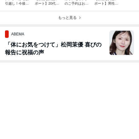
引越し！今後は
ポート】20代後
のご予約はお問
ポート】男性婚
ホームページ内
半女性、ご入
い合わせフォー
活もお任せくだ
のブログを更新
会！
ムからお願いし
さい！
してまいりま
もっと見る
ます
す！
ABEMA
「体にお気をつけて」松岡茉優 喜びの
報告に祝福の声