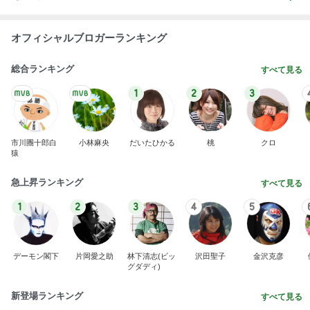
オフィシャルブロガーランキング
総合ランキング
すべて見る
1
2
3
市川團十郎白
小林麻央
だいたひかる
桃
クロ
猿
急上昇ランキング
すべて見る
1
2
3
4
5
デーモン閣下
片岡愛之助
林下清志(ビッ
沢田聖子
金沢克彦
グダディ)
新登場ランキング
すべて見る