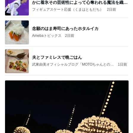
かに着氷その芸術性によって心奪われる魔法を織り
なす
フィギュアスケート応援（くまはともだち）
2日前
念願のはま寿司にあったホタルイカ
Amebaトピックス
2日前
夫とファミレスで晩ごはん
武東由美オフィシャルブログ「MOTOちゃんとのは
1日前
っぴぃな毎日」Powered by Ameba