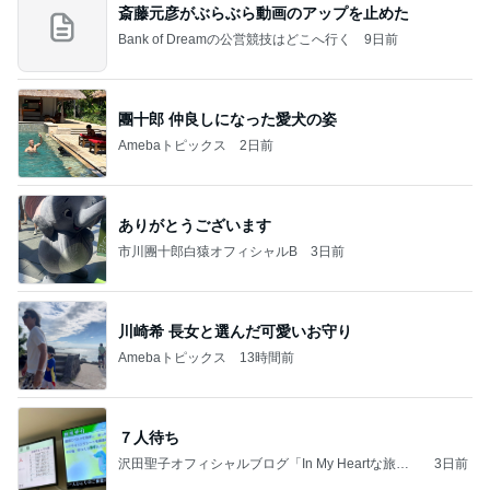
斎藤元彦がぶらぶら動画のアップを止めた
Bank of Dreamの公営競技はどこへ行く
9日前
團十郎 仲良しになった愛犬の姿
Amebaトピックス
2日前
ありがとうございます
市川團十郎白猿オフィシャルB
3日前
川崎希 長女と選んだ可愛いお守り
Amebaトピックス
13時間前
７人待ち
沢田聖子オフィシャルブログ「In My Heartな旅日
3日前
記」by Ameba