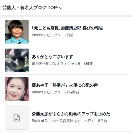
芸能人・有名人ブログ TOPへ
｢元こども店長｣加藤清史郎 喜びの報告
Amebaトピックス
2日前
ありがとうございます
市川團十郎白猿オフィシャルB
3日前
藤あや子「熱湯が」火傷に心配の声
Amebaトピックス
21時間前
斎藤元彦がぶらぶら動画のアップを止めた
Bank of Dreamの公営競技はどこへ行く
9日前