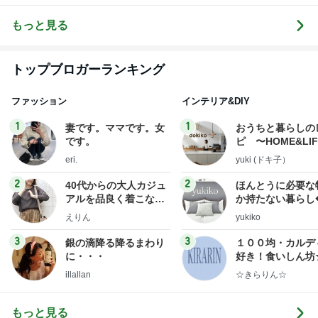
ライフ】
との幸せな結
婚” 二度のア
もっと見る
メリカ人との
国際結婚経験
者Chloeのアラ
フィフ婚活ア
トップブロガーランキング
ドバイス
ファッション
インテリア&DIY
1
1
妻です。ママです。女
おうちと暮らしの
です。
ピ 〜HOME&LI
eri.
yuki (ドキ子）
2
2
40代からの大人カジュ
ほんとうに必要な
アルを品良く着こなす
か持たない暮らし
ファッションブログ
ep Life Simple
えりん
yukiko
ンテリアのきろく
3
3
銀の滴降る降るまわり
１００均・カルデ
に・・・
好き！食いしん坊
らりん☆のブログ
illallan
☆きらりん☆
もっと見る