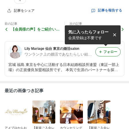
記事を報告する
記事をシェア
前の記事
次の記事
【会員様の声】をご紹介いた
オンライン面談、オンライン
気に入ったらフォロー
します。
お見合いスタートいたしま
す！
会員登録は不要です
Lily Mariage 仙台 東京の婚活salon
フォロー
ワンランク上の婚活であなたらしい結婚を一年以内に目指す♡Lily Mariage
宮城 福島 東京を中心に活動する日本結婚相談所連盟（東証一部上
場）の正規優良加盟相談所です。 本気で生涯のパートナーを探す
あなたを全力でサポートし、ご成婚への道を確実に歩むお手伝いを
いたします。 相談 カウンセリングは無料です。お気軽にご連絡く
ださいね！
最近の画像つき記事
アメブロからお
【新規ご入会レ
カウンセリング
【新規ご入会レ