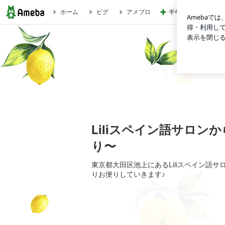
半年間も担任不在で
ホーム
ピグ
アメブロ
新しい生活様式とレッスン室でのレッスン再開 | Liliスペイ
Liliスペイン語サロン
り〜
東京都大田区池上にあるLiliスペイン語
りお便りしていきます♪