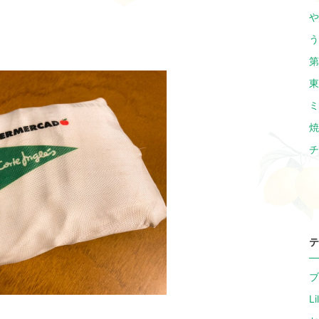
や
う
第
東
ミ
焼
チ
テ
ブ
L