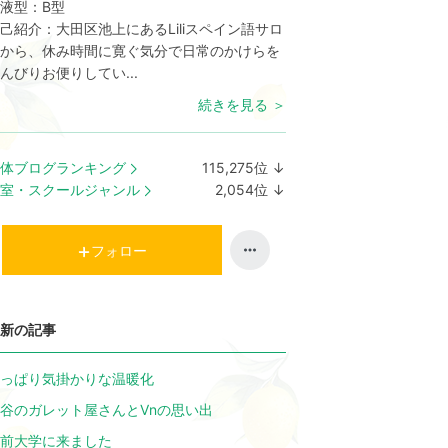
液型：
B型
己紹介：
大田区池上にあるLiliスペイン語サロ
から、休み時間に寛ぐ気分で日常のかけらを
んびりお便りしてい...
続きを見る ＞
体ブログランキング
115,275
位
↓
ラ
室・スクールジャンル
2,054
位
↓
ン
ラ
キ
ン
ン
キ
フォロー
グ
ン
下
グ
降
下
新の記事
降
っぱり気掛かりな温暖化
谷のガレット屋さんとVnの思い出
前大学に来ました