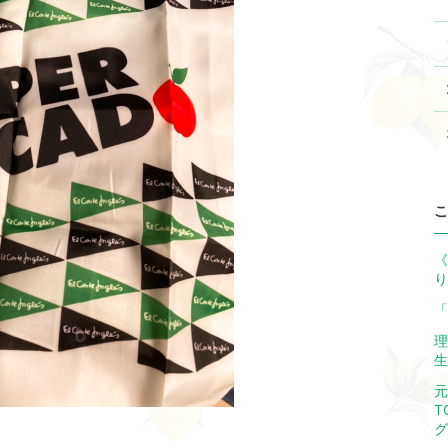
こ
《
り
「
理
生
元
T
グ