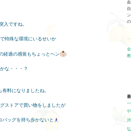
血
自
ン
の
に突入ですね。
で特殊な環境にいるせいか
全
の経過の感覚もちょっとヘン
教
かな・・・？
も有料になりましたね。
最
グストアで買い物をしましたが
や
コバッグを持ち歩かないと
渋
弘