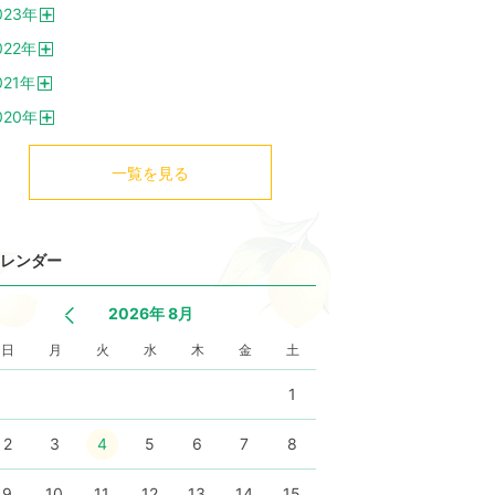
023
年
く
開
022
年
く
開
021
年
く
開
020
年
く
開
く
一覧を見る
レンダー
2026年 8月
日
月
火
水
木
金
土
1
2
3
4
5
6
7
8
9
10
11
12
13
14
15