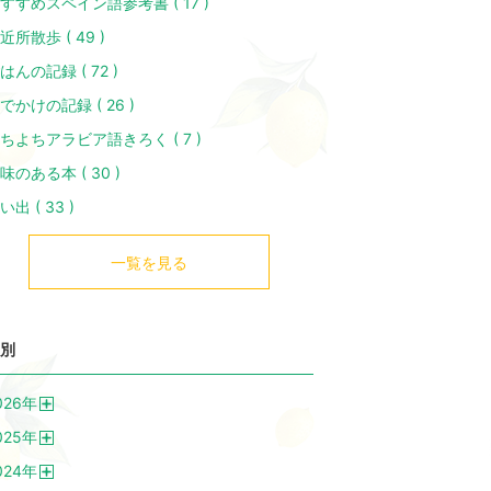
すすめスペイン語参考書 ( 17 )
近所散歩 ( 49 )
はんの記録 ( 72 )
でかけの記録 ( 26 )
ちよちアラビア語きろく ( 7 )
味のある本 ( 30 )
い出 ( 33 )
一覧を見る
別
026
年
開
025
年
く
開
024
年
く
開