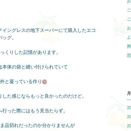
お
ご
ご
お
テイングレスの地下スーパーにて購入したエコ
バッグ。
よ
興
っくりした記憶があります。
思
は本体の袋と縫い付けられていて
外と凝っている作り
月
りした感じならもっと良かったのだけど。
2
へ行った際にはもう見当たらず。
2
ま品切れだったのか分かりませんが
2