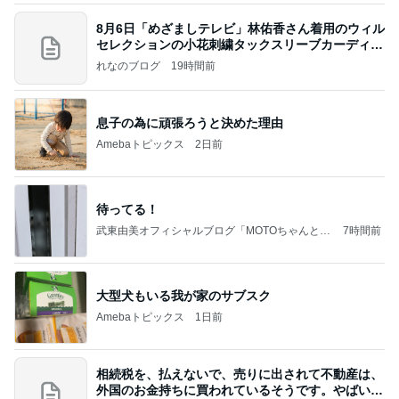
8月6日「めざましテレビ」林佑香さん着用のウィル
セレクションの小花刺繍タックスリーブカーディガ
ン
れなのブログ
19時間前
息子の為に頑張ろうと決めた理由
Amebaトピックス
2日前
待ってる！
武東由美オフィシャルブログ「MOTOちゃんとの
7時間前
はっぴぃな毎日」Powered by Ameba
大型犬もいる我が家のサブスク
Amebaトピックス
1日前
相続税を、払えないで、売りに出されて不動産は、
外国のお金持ちに買われているそうです。やばいで