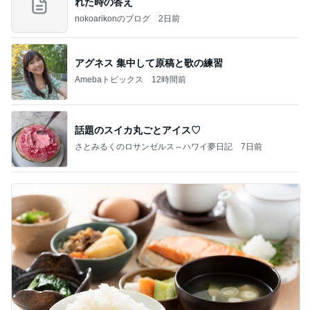
れた時の答え
nokoarikonのブログ
2日前
アグネス 集中して原稿と歌の練習
Amebaトピックス
12時間前
話題のスイカ丸ごとアイス♡
さとみるくのロサンゼルス⇔ハワイ夢日記
7日前