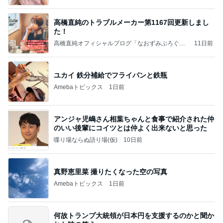
高橋直純のトラブルメーカー第1167回更新しまし
た！
高橋直純オフィシャルブログ「なおずみぶろぐ」
11日前
Powered by Ameba
ユカイ 鉄分補給でフライパンと鉄瓶
Amebaトピックス
1日前
アンジャ児嶋さん相葉ちゃんと食事で紹介された仲
のいい後輩にコイツとは仲よく出来ないと思った
喋り場ならぬ語り場(仮)
10日前
真野恵里菜 撮りたくなった空の写真
Amebaトピックス
1日前
何故トランプ大統領が日本円を支援するのかと聞か