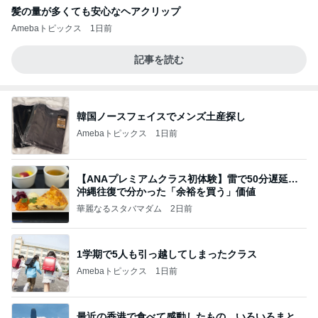
髪の量が多くても安心なヘアクリップ
Amebaトピックス
1日前
記事を読む
韓国ノースフェイスでメンズ土産探し
Amebaトピックス
1日前
【ANAプレミアムクラス初体験】雷で50分遅延…
沖縄往復で分かった「余裕を買う」価値
華麗なるスタバマダム
2日前
1学期で5人も引っ越してしまったクラス
Amebaトピックス
1日前
最近の香港で食べて感動したもの、いろいろまと