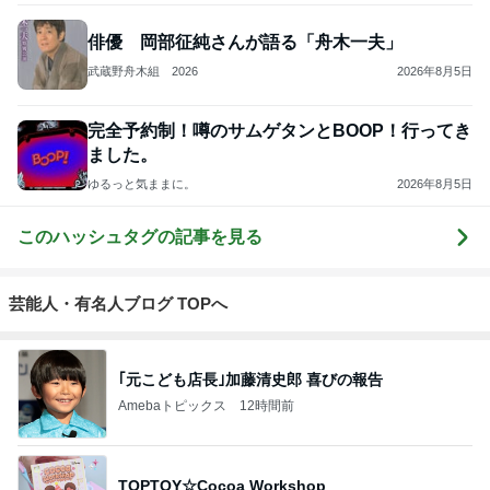
俳優 岡部征純さんが語る「舟木一夫」
武蔵野舟木組 2026
2026年8月5日
完全予約制！噂のサムゲタンとBOOP！行ってき
ました。
ゆるっと気ままに。
2026年8月5日
このハッシュタグの記事を見る
芸能人・有名人ブログ TOPへ
｢元こども店長｣加藤清史郎 喜びの報告
Amebaトピックス
12時間前
TOPTOY☆Cocoa Workshop