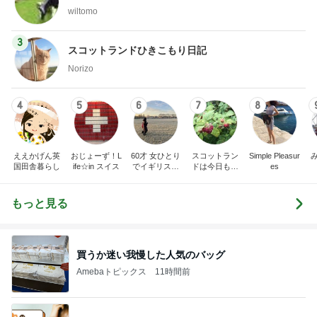
wiltomo
3
スコットランドひきこもり日記
Norizo
4
5
6
7
8
ええかげん英
おじょーず！L
60才 女ひとり
スコットラン
Simple Pleasur
国田舎暮らし
ife☆in スイス
でイギリスに
ドは今日も曇
es
移住
り空
もっと見る
買うか迷い我慢した人気のバッグ
Amebaトピックス
11時間前