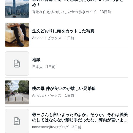
め！
香港在住えりのおいしい食べ歩きガイド
13日前
注文どおりに頭をカットした写真
Amebaトピックス
1日前
地獄
日本人
1日前
桃の母 仲が良いのが嬉しい兄弟孫
Amebaトピックス
1日前
敬三さんも言いよったのよか。そうか。それは茂美
のしてはならない禁じ手だったな。陣内が言いよる
のよ
nanasantojiroのブログ
3日前