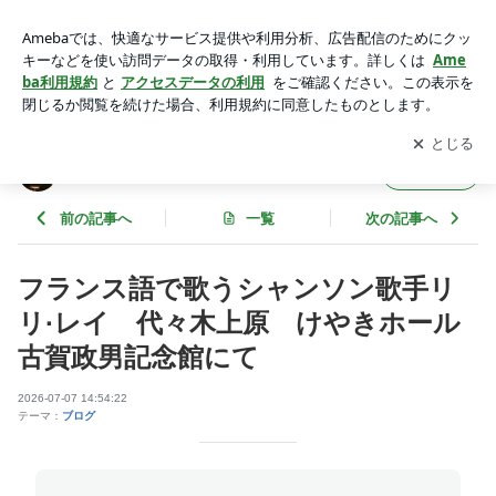
フランス語で歌うシャンソン歌手リリ·レイ 代々木上原 け
やきホール古賀政男記念館にて | Lili Ley ブログ
アプリをダウンロードして
ブログの更新通知
を受け取りまし
開く
ょう。
Lili Ley ブログ
フォロー
前の記事へ
一覧
次の記事へ
フランス語で歌うシャンソン歌手リ
リ·レイ 代々木上原 けやきホール
古賀政男記念館にて
2026-07-07 14:54:22
テーマ：
ブログ