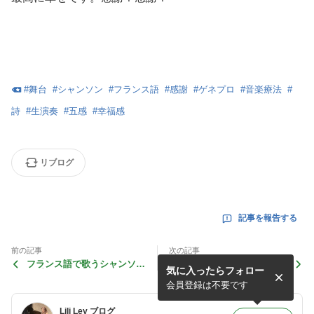
#
舞台
#
シャンソン
#
フランス語
#
感謝
#
ゲネプロ
#
音楽療法
#
詩
#
生演奏
#
五感
#
幸福感
リブログ
記事を報告する
前の記事
次の記事
フランス語で歌うシャンソン
フランス語で歌うシャンソン
気に入ったらフォロー
歌手リリ·レイ ７月7日 け
歌手リリ·レイ 明日は け
やきホール古賀政男記念館
やきホールでシャンソンコン
会員登録は不要です
サート
Lili Ley ブログ