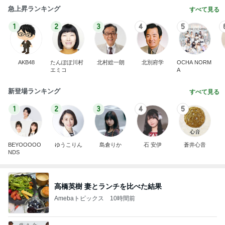
急上昇ランキング
すべて見る
1
2
3
4
5
AKB48
たんぽぽ川村
北村総一朗
北別府学
OCHA NORM
エミコ
A
新登場ランキング
すべて見る
1
2
3
4
5
BEYOOOOO
ゆうこりん
島倉りか
石 安伊
蒼井心音
NDS
高橋英樹 妻とランチを比べた結果
Amebaトピックス
10時間前