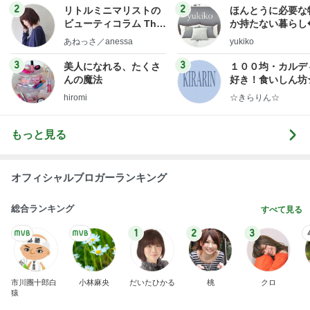
2
2
リトルミニマリストの
ほんとうに必要な
ビューティコラム The
か持たない暮らし
little minimalist's bea
ep Life Simple
あねっさ／anessa
yukiko
uty colum
ンテリアのきろく
3
3
美人になれる、たくさ
１００均・カルデ
んの魔法
好き！食いしん坊
らりん☆のブログ
hiromi
☆きらりん☆
もっと見る
オフィシャルブロガーランキング
総合ランキング
すべて見る
1
2
3
市川團十郎白
小林麻央
だいたひかる
桃
クロ
猿