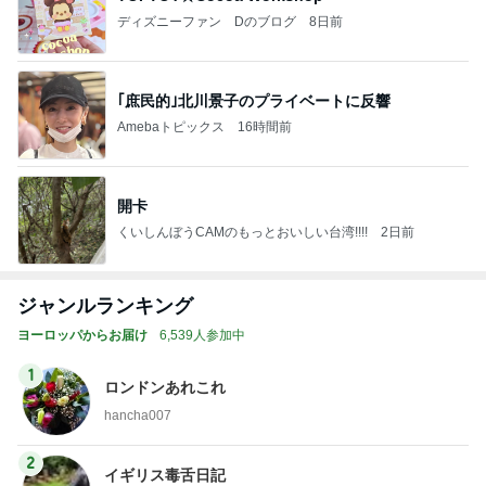
ディズニーファン Dのブログ
8日前
｢庶民的｣北川景子のプライベートに反響
Amebaトピックス
16時間前
開卡
くいしんぼうCAMのもっとおいしい台湾!!!!
2日前
ジャンルランキング
ヨーロッパからお届け
6,539人参加中
1
ロンドンあれこれ
hancha007
2
イギリス毒舌日記