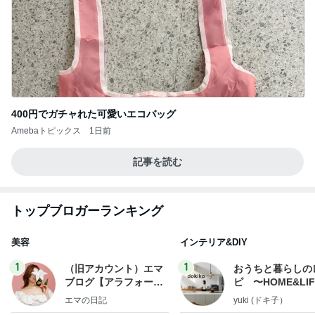
400円でガチャれた可愛いエコバッグ
Amebaトピックス
1日前
記事を読む
トップブロガーランキング
美容
インテリア&DIY
1
1
（旧アカウント）エマ
おうちと暮らしの
ブログ【アラフォー会
ピ 〜HOME&LI
社売却セカンドライ
エマの日記
yuki (ドキ子）
フ】