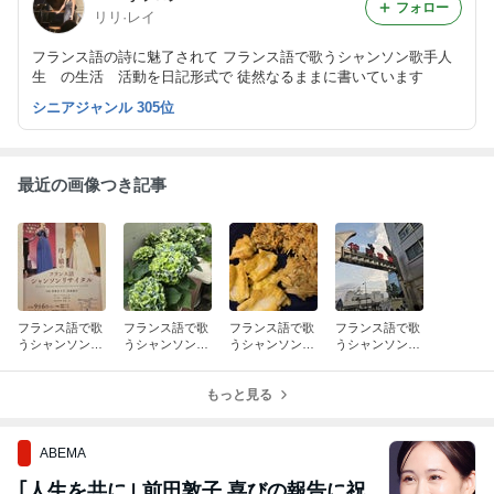
フォロー
リリ·レイ
フランス語の詩に魅了されて フランス語で歌うシャンソン歌手人
生 の生活 活動を日記形式で 徒然なるままに書いています
シニアジャンル 305位
最近の画像つき記事
フランス語で歌
フランス語で歌
フランス語で歌
フランス語で歌
うシャンソン歌
うシャンソン歌
うシャンソン歌
うシャンソン歌
手リリ·レイ
手リリ·レイ
手リリ·レイ
手リリ·レイ
秋のように涼し
秋のような気
サプライズの涼
川崎駅探検と
い風の８月上
温 涼風が吹
もっと見る
しさ！日曜日
アランデュカス
旬 有り難さ
く 曇り空窓辺
のソフトクリー
ム
ABEMA
｢人生を共に｣ 前田敦子 喜びの報告に祝