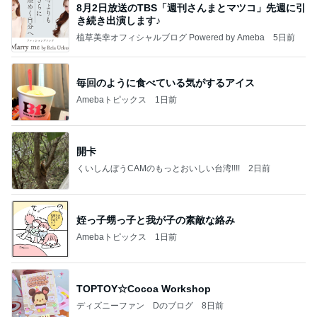
8月2日放送のTBS「週刊さんまとマツコ」先週に引
き続き出演します♪
植草美幸オフィシャルブログ Powered by Ameba
5日前
毎回のように食べている気がするアイス
Amebaトピックス
1日前
開卡
くいしんぼうCAMのもっとおいしい台湾!!!!
2日前
姪っ子甥っ子と我が子の素敵な絡み
Amebaトピックス
1日前
TOPTOY☆Cocoa Workshop
ディズニーファン Dのブログ
8日前