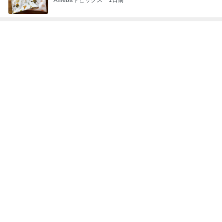
ヴィトンでオーダーしたご褒美の値段
Amebaトピックス
1日前
記事を読む
手帳を忘れ焦った薬屋さんでの買い物
Amebaトピックス
1日前
期待して行ったらやっぱりフルーツ
Amebaトピックス
1日前
久しぶりの曲を2人で演奏の相談
Amebaトピックス
1日前