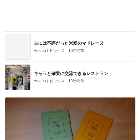
Amebaトピックス
1日前
記事を読む
いい刺激をもらっている社交ダンス
Amebaトピックス
1日前
美奈代 一目惚れで購入した新作
Amebaトピックス
1日前
息子と二人で行った旅行の合計額
Amebaトピックス
2日前
来年から子供が3人になる家庭
Amebaトピックス
19時間前