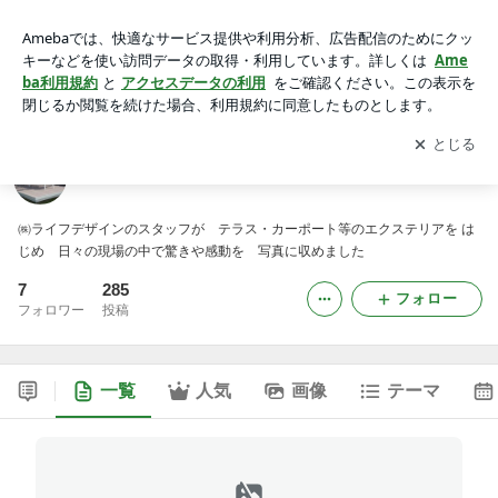
エクステリア施工日誌
アプリをダウンロードして
ブログの更新通知
を受け取りまし
開く
ょう。
エクステリア施工日誌
㈱ライフデザインのスタッフが テラス・カーポート等のエクステリアを は
じめ 日々の現場の中で驚きや感動を 写真に収めました
7
285
フォロー
フォロワー
投稿
一覧
人気
画像
テーマ