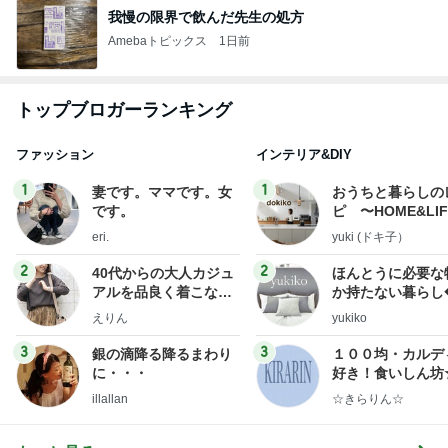
我慢の限界で飲んだ先生の処方
Amebaトピックス
1日前
トップブロガーランキング
ファッション
インテリア&DIY
1
1
妻です。ママです。女
おうちと暮らしの
です。
ピ 〜HOME&LI
eri.
yuki (ドキ子）
2
2
40代からの大人カジュ
ほんとうに必要な
アルを品良く着こなす
か持たない暮らし
ファッションブログ
ep Life Simple
えりん
yukiko
ンテリアのきろく
3
3
銀の滴降る降るまわり
１００均・カルデ
に・・・
好き！食いしん坊
らりん☆のブログ
illallan
☆きらりん☆