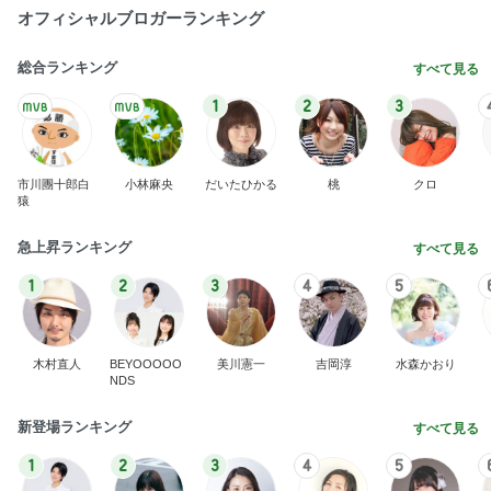
オフィシャルブロガーランキング
総合ランキング
すべて見る
1
2
3
市川團十郎白
小林麻央
だいたひかる
桃
クロ
猿
急上昇ランキング
すべて見る
1
2
3
4
5
木村直人
BEYOOOOO
美川憲一
吉岡淳
水森かおり
NDS
新登場ランキング
すべて見る
1
2
3
4
5