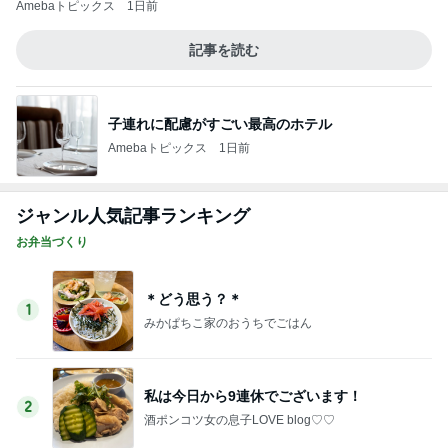
コース変更と感動した甲子園
5
3兄弟ママも子育て終盤
このジャンルの記事をもっと見る
神がかってる掃除機
Amebaトピックス
23時間前
注意できない病気の酷い音声チック
Amebaトピックス
2日前
コストコで買えたふるさとの大根
Amebaトピックス
20時間前