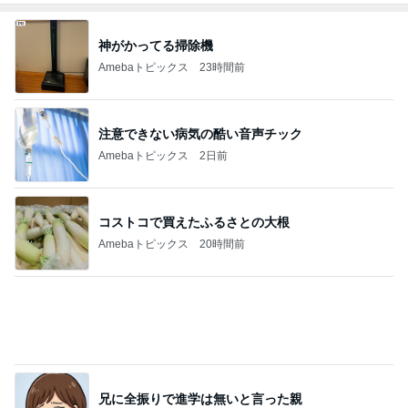
私と次女が発熱中に頼もしい長女
Amebaトピックス
1日前
記事を読む
生で聞きたすぎたみんなのコール
Amebaトピックス
24時間前
一度食べてみたかった旦那のお土産
Amebaトピックス
1日前
子供が飽きない車内での過ごし方
Amebaトピックス
1日前