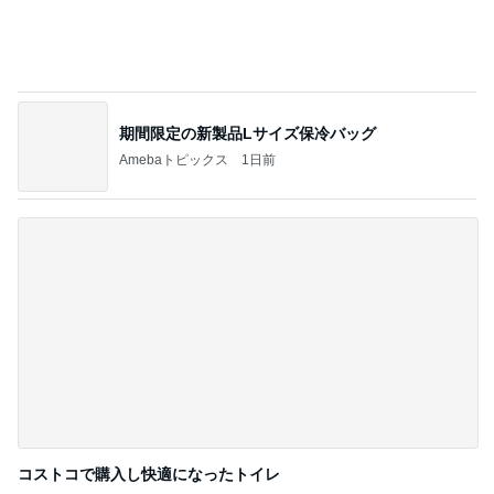
1
みかぱちこ家のおうちでごはん
私は今日から9連休でございます！
2
酒ポンコツ女の息子LOVE blog♡♡
【ホントに家の中で虫を見なくなった！】虫
嫌いの方朗報です◯
3
ｒｉｉ＊ごはんアルバム
おうち夏祭りと金魚弁当
4
共に生きる♪ 〜*車椅子の息子とお弁当の記録*〜