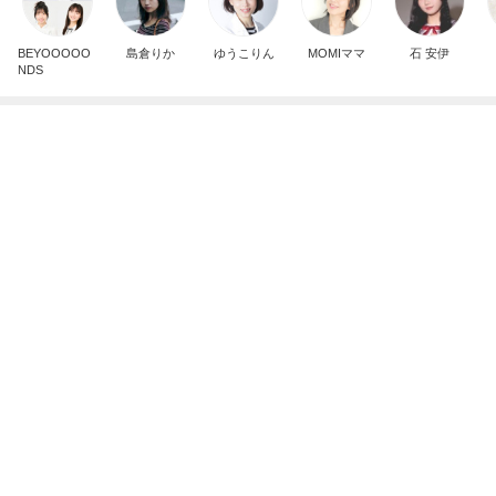
BEYOOOOO
島倉りか
ゆうこりん
MOMIママ
石 安伊
NDS
芸能人・有名人ブログ TOPへ
神がかってる掃除機
Amebaトピックス
23時間前
食事制限せず我慢もせずに痩せた話
Amebaトピックス
1日前
痛がる夫を無視し出て行った隣の部屋
Amebaトピックス
1日前