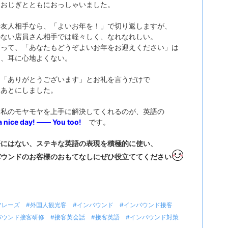
なおじぎとともにおっしゃいました。
や友人相手なら、「よいお年を！」で切り返しますが、
のない店員さん相手では軽々しく、なれなれしい。
言って、「あなたもどうぞよいお年をお迎えください」は
し、耳に心地よくない。
は「ありがとうございます」とお礼を言うだけで
をあとにしました。
な私のモヤモヤを上手に解決してくれるのが、英語の
a nice day! ―― You too!
です。
語にはない、ステキな英語の表現を積極的に使い、
バウンドのお客様のおもてなしにぜひ役立ててください
フレーズ
#外国人観光客
#インバウンド
#インバウンド接客
バウンド接客研修
#接客英会話
#接客英語
#インバウンド対策