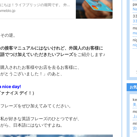
p
こんにちは！ライフブリッジの堀岡です。 外国人のお客様を接客するとき、日本語の接客マニュアルをただ英語に訳して話そうとしていませんか。 訳しただけでは、質問の…
N
ameblo.jp
3
3
m
m
はその逆。
ni
n
語の接客マニュアルにはないけれど、外国人のお客様に
英語でつけ加えていただきたいフレーズ
をご紹介します♪
を購入されたお客様やお店を去るお客様に、
りがとうございました！」のあと、
a nice day!
お気
ァ ナイス デイ！）
k
うフレーズをぜひ加えてみてください。
mo
、私が好きな英語フレーズのひとつですが、
m
ながら、日本語にはないですよね。