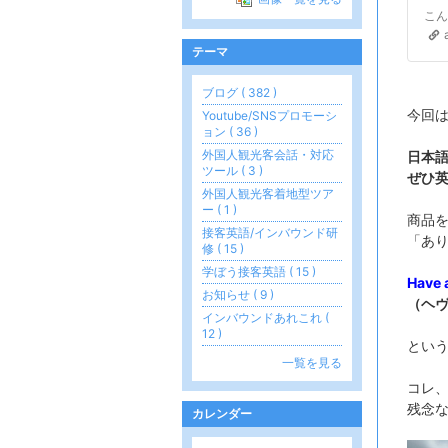
テーマ
ブログ ( 382 )
今回
Youtube/SNSプロモーシ
ョン ( 36 )
外国人観光客会話・対応
日本
ツール ( 3 )
ぜひ
外国人観光客着地型ツア
ー ( 1 )
商品
接客英語/インバウンド研
「あ
修 ( 15 )
学ぼう接客英語 ( 15 )
Have 
お知らせ ( 9 )
（ヘヴ
インバウンドあれこれ (
12 )
とい
一覧を見る
コレ
残念
カレンダー