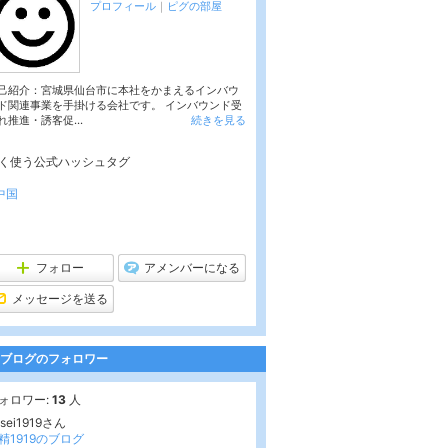
プロフィール
｜
ピグの部屋
己紹介：宮城県仙台市に本社をかまえるインバウ
ド関連事業を手掛ける会社です。 インバウンド受
れ推進・誘客促...
続きを見る
く使う公式ハッシュタグ
中国
フォロー
アメンバーになる
メッセージを送る
ブログのフォロワー
ォロワー:
13
人
osei1919さん
精1919のブログ