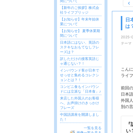
間について
【新年のご挨拶】株式会
社ライフブリッジ
【お知らせ】年末年始休
日
業について
は
【お知らせ】 夏季休業期
間について
2025-0
日本語にはない、英語の
テーマ
ステキなおもてなしフレ
ーズは？
訳しただけの接客英語じ
ゃ通じない？！
こん
インバウンド客が日本で
せっせと集めるコレクシ
ライ
ョンとは？！
コンビニ食もインバウン
前回
ドには立派な「日本食」♪
日本
来店した外国人のお客様
外国
へ、お声掛けのきっかけ
別の
フレーズ
中国語講座を開講しまし
た！
『
一覧を見る
い
画像一覧を見る