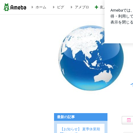
ホーム
ピグ
アメブロ
友人にTiffanyだ
日本語にはない、英語のステキなおもてなしフレーズは？ | 
最新の記事
【お知らせ】 夏季休業期