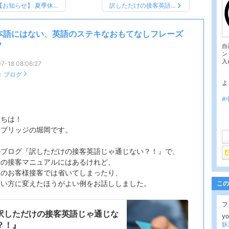
【お知らせ】 夏季休…
訳しただけの接客英語…
本語にはない、英語のステキなおもてなしフレーズ
？
自
ン
入
7-18 08:06:27
：
ブログ
よ
#
にちは！
フブリッジの堀岡です。
のブログ『訳しただけの接客英語じゃ通じない？！』で、
語の接客マニュアルにはあるけれど、
人のお客様接客では省いてしまったり、
言い方に変えたほうがよい例をお話ししました。
この
フ
訳しただけの接客英語じゃ通じな
y
？！』
妖