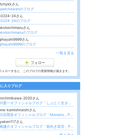
atchykkさん
apatchawanのブログ
30224-24さん
30224-24のブログ
akotoichimaruさん
akotoichimaruのブログ
gihayahi9999さん
igihayahi9999のブログ
一覧を見る
フォロー
フォローすると、このブログの更新情報が届きます。
に入りブログ
enichimikawa-2020さん
美川憲一オフィシャルブログ「しぶとく生きる」Powered by Ameba
更新
ne-kamishiraishiさん
上白石萌音オフィシャルブログ「Moneiro」Powered by Ameba
iyaken117さん
宮崎謙介オフィシャルブログ「前向き宣言」Powered by Ameba