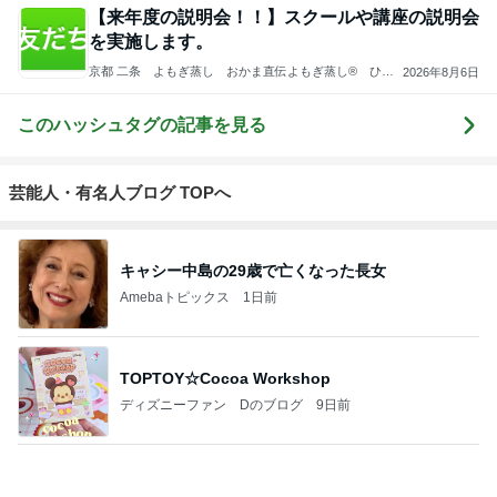
3
みかぱちこ家のおうちでごはん
みかぱちこ
4
5
6
7
8
運動部寮母さ
ぴこれの毎日
3兄弟ママも子
大家族の愛情
子連れdeリゾ
んの毎日お弁
コレクション
育て終盤
ごはんとお弁
ート、時々キ
ス
当☆毎日ごは
♬.*ﾟ
当❤︎
ャラ弁
ん☆
もっと見る