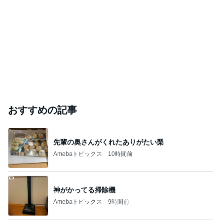
を実施します。
京都 二条 よもぎ蒸し おかま直伝よもぎ蒸し®︎ ひだ
2026年8月6日
まり
このハッシュタグの記事を見る
芸能人・有名人ブログ TOPへ
キャシー中島の29歳で亡くなった長女
Amebaトピックス
1日前
TOPTOY☆Cocoa Workshop
ディズニーファン Dのブログ
9日前