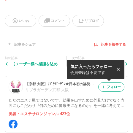
いいね
コメント
リブログ
記事を報告する
記事をシェア
前の記事
次の記事
【ユーザー様へ感謝を込め
【衝撃】塗っただけでこの変
気に入ったらフォロー
て】本日スタート！商品フリ
化！？余分な水分を排出する
ーチョイス5%OFF❤
魔法のローション「ゼロジー
会員登録は不要です
フリー」
【京都 大阪】ﾘﾌﾞﾗｶﾞｰﾃﾞﾝ★日本初の姿勢調律・パラボラ痩身取扱店★フェイシャル・ボディ健康美容総合サロン
フォロー
リブラガーデン京都 大阪
ただのエステ屋ではないです。結果を出すために外見だけでなく内
面にもこだわり『何のために健康美になるのか』を一緒に考えて提
案させてもらっております
美容・エステサロンジャンル 423位