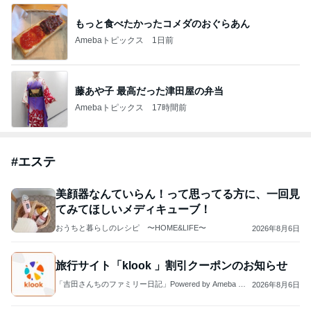
「誰だか分からない」激変した今の姿
Amebaトピックス
2日前
開卡
くいしんぼうCAMのもっとおいしい台湾!!!!
3日前
ジャンルランキング
お弁当づくり
5,211人参加中
1
酒ポンコツ女の息子LOVE blog♡♡
kana♡♡♡
2
ｒｉｉ＊ごはんアルバム
ｒｉｉ