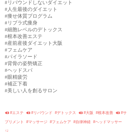
#リバウンドしないダイエット
#人生最後のダイエット
#痩せ体質プログラム
#リブラ式痩身
#細胞レベルのデトックス
#根本改善エステ
#産前産後ダイエット大阪
#フェムケア
#パイラソード
#背骨の姿勢矯正
#ヘッドスパ
#眼精疲労
#補正下着
#美しい人を創るサロン
#
エステ
#
リバウンド
#
デトックス
#
大阪
#
根本改善
#
サ
プリメント
#
マッサージ
#
フェムケア
#
自律神経
#
ヘッドマッサー
ジ