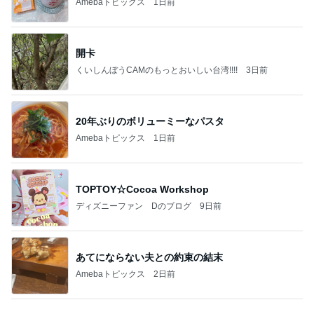
内覧会前に悩む家の負圧問題
Amebaトピックス
1日前
アンジャ児嶋さん相葉ちゃんと食事で紹介された仲
のいい後輩にコイツとは仲よく出来ないと思った
喋り場ならぬ語り場(仮)
10日前
弟の進路提案に兄が受けたショック
Amebaトピックス
1日前