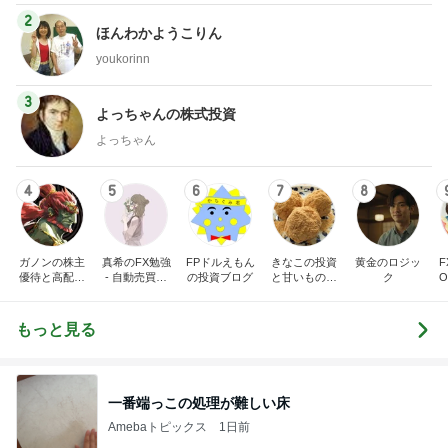
2
ほんわかようこりん
youkorinn
3
よっちゃんの株式投資
よっちゃん
4
5
6
7
8
ガノンの株主
真希のFX勉強
FPドルえもん
きなこの投資
黄金のロジッ
優待と高配当
- 自動売買と
の投資ブログ
と甘いものを
ク
株の記録
投資の試行錯
楽しむ日記
誤
もっと見る
一番端っこの処理が難しい床
Amebaトピックス
1日前