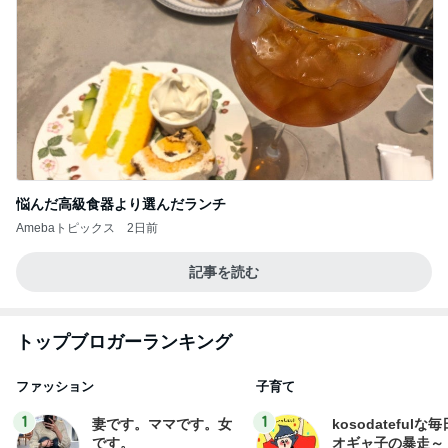
悩んだ高級食器より選んだランチ
Amebaトピックス
2日前
記事を読む
トップブロガーランキング
ファッション
子育て
1
1
妻です。ママです。女
kosodatefulな毎
です。
オギャ子の暴走～