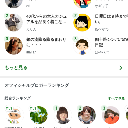
eri.
オギャ子
2
2
40代からの大人カジュ
日曜日は９時まで
アルを品良く着こなす
い。
ファッションブログ
えりん
あべかわ
3
3
銀の滴降る降るまわり
四十路シンパパの
に・・・
日記
illallan
はやパパ
もっと見る
オフィシャルブロガーランキング
総合ランキング
すべて見る
1
2
3