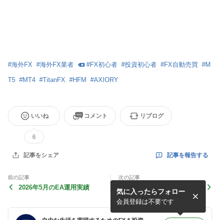
#
海外FX
#
海外FX業者
#
FX初心者
#
投資初心者
#
FX自動売買
#
M
T5
#
MT4
#
TitanFX
#
HFM
#
AXIORY
いいね
コメント
リブログ
6
記事を報告する
記事をシェア
前の記事
次の記事
2026年5月のEA運用実績
【賞金総額650万円超】Fint
気に入ったらフォロー
okei「トレード・ワールドチ
ャレンジ in Japan 202
会員登録は不要です