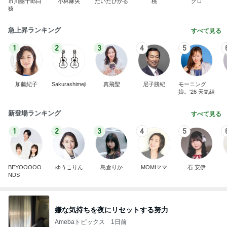
市川團十郎白
小林麻央
だいたひかる
桃
クロ
猿
急上昇ランキング
すべて見る
1
2
3
4
5
加藤紀子
Sakurashimeji
真飛聖
尼子勝紀
モーニング
娘。'26 天気組
新登場ランキング
すべて見る
1
2
3
4
5
BEYOOOOO
ゆうこりん
島倉りか
MOMIママ
石 安伊
NDS
嫌な気持ちを夜にリセットする努力
Amebaトピックス
1日前