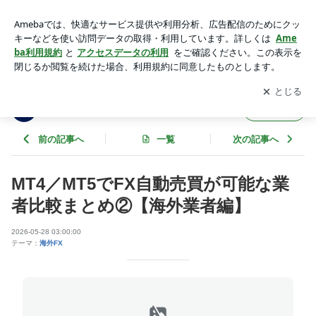
海外FX | 自由な生活を実現するためのFX＆投資
アプリをダウンロードして
ブログの更新通知
を受け取りまし
開く
ょう。
自由な生活を実現するためのFX＆投資
フォロー
前の記事へ
一覧
次の記事へ
MT4／MT5でFX自動売買が可能な業
者比較まとめ②【海外業者編】
2026-05-28 03:00:00
テーマ：
海外FX