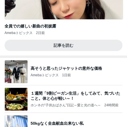
全員での嬉しい新曲の初披露
Amebaトピックス
2日前
記事を読む
高そうと思ったジャケットの意外な価格
Amebaトピックス
1日前
１週間「9割ビーガン生活」をしてみて、気づいた
こと。体と心が軽い～！
ホンネの“子供おばさん”日記～愛と光の道へ～
24時間前
50kgなく全血献血出来ない私