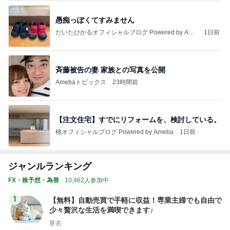
愚痴っぽくてすみません
だいたひかるオフィシャルブログ Powered by Ame
1日前
ba
斉藤被告の妻 家族との写真を公開
Amebaトピックス
23時間前
【注文住宅】すでにリフォームを、検討している。
桃オフィシャルブログ Powered by Ameba
1日前
ジャンルランキング
FX・株予想・為替
10,462人参加中
1
【無料】自動売買で手軽に収益！専業主婦でも自由で
少々贅沢な生活を満喫できます♪
芽衣