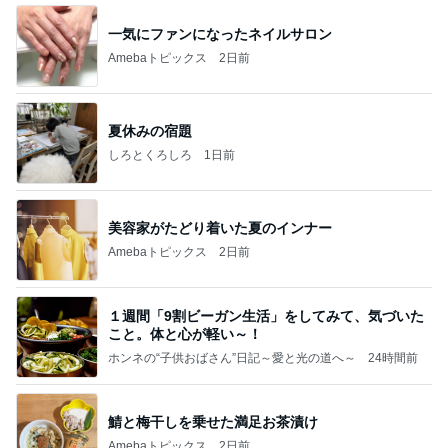
一気にファンになったネイルサロン
Amebaトピックス
2日前
夏休みの宿題
しろとくろしろ
1日前
美容家がたどり着いた夏のインナー
Amebaトピックス
2日前
１週間「9割ビーガン生活」をしてみて、気づいた
こと。体と心が軽い～！
ホンネの“子供おばさん”日記～愛と光の道へ～
24時間前
鯖と梅干しを乗せた満足お茶漬け
Amebaトピックス
2日前