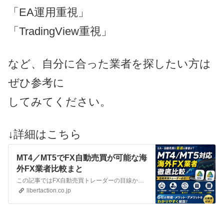
「EA運用重視」
「TradingView重視」
など、自分に合った業者を探したい方は
ぜひ参考に
してみてください。
↓詳細はこちら
MT4／MT5でFX自動売買が可能な海
外FX業者比較まと
この記事ではFX自動売買トレーダーの目線から、MT4・MT5が使えるFX業者をわかりやすく比較しています。今回は【海外業者編】です。
libertaction.co.jp