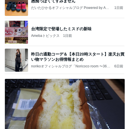
愚痴っぽくてすみません
だいたひかるオフィシャルブログ Powered by Ame
1日前
ba
台湾限定で登場したミスドの新味
Amebaトピックス
1日前
昨日の通勤コーデ＆【本日20時スタート】楽天お買
い物マラソンお得情報まとめ
norikoオフィシャルブログ「Noricoco room 〜365
6日前
日コーディネート日記〜」Powered by Ameba