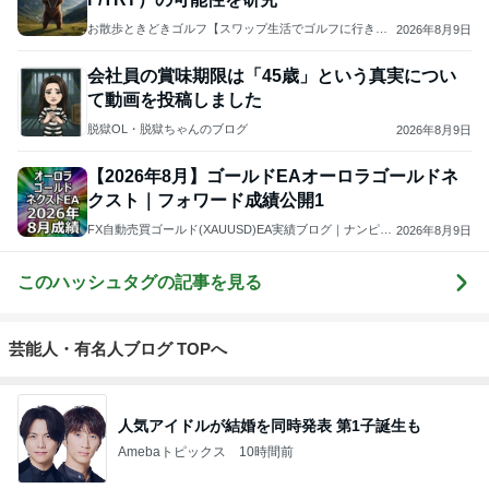
お散歩ときどきゴルフ【スワップ生活でゴルフに行きた
2026年8月9日
い！】
会社員の賞味期限は「45歳」という真実につい
て動画を投稿しました
脱獄OL・脱獄ちゃんのブログ
2026年8月9日
【2026年8月】ゴールドEAオーロラゴールドネ
クスト｜フォワード成績公開1
FX自動売買ゴールド(XAUUSD)EA実績ブログ｜ナンピン
2026年8月9日
マーチンなしEA
このハッシュタグの記事を見る
芸能人・有名人ブログ TOPへ
人気アイドルが結婚を同時発表 第1子誕生も
Amebaトピックス
10時間前