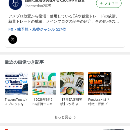
自由な生活を実現するためのFX＆投資
フォロー
libertaction2025
アメブロ放置から復活！使用しているEAや裁量トレードの成績、
裁量トレードの成績、メインブログの記事の紹介、その他FXの自
動売買や投資について考えていることなどを書いていきます。
FX・株予想・為替ジャンル 517位
最近の画像つき記事
TradersTrustの
【2026年8月】
【7月EA運用実
Fundoraとは？
スプレッドを実
EA評価ランキン
績】2か月ぶり
特徴・評価プロ
測｜プロ口座
グを更新！首位
にプラス！580.
グラム・ルール
（MT4）を検証
が入れ替わる結
5pipsを獲得
を徹底解説【20
してみました
果に
もっと見る
26年最新版】