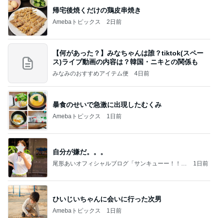
帰宅後焼くだけの鶏皮串焼き
Amebaトピックス
2日前
【何があった？】みなちゃんは誰？tiktok(スペー
ス)ライブ動画の内容は？韓国・ニキとの関係も
みなみのおすすめアイテム便
4日前
暴食のせいで急激に出現したむくみ
Amebaトピックス
1日前
自分が嫌だ。。。
尾形あいオフィシャルブログ「サンキューー！！尾
1日前
形家です！by嫁」Powered by Ameba
ひいじいちゃんに会いに行った次男
Amebaトピックス
1日前