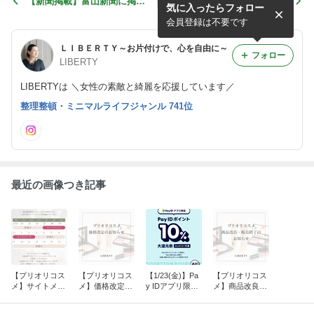
【新聞掲載】富山新聞に掲載
【コーデ】たくさんの色を似
気に入ったらフォロー
されました（2018/3/6朝刊）
合わせる法則を知る
会員登録は不要です
ＬＩＢＥＲＴＹ～お片付けで、心を自由に～
フォロー
LIBERTY
LIBERTYは ＼女性の素敵と綺麗を応援しています／
整理整頓・ミニマルライフジャンル 741位
最近の画像つき記事
【プリオリコス
【プリオリコス
【1/23(金)】Pa
【プリオリコス
メ】サイトメン
メ】価格改定の
y IDアプリ限定
メ】商品改良・
テナンスのお知
お知らせ
「Pay ID ポイン
販売終了のご案
らせ
ト10％大還元
内