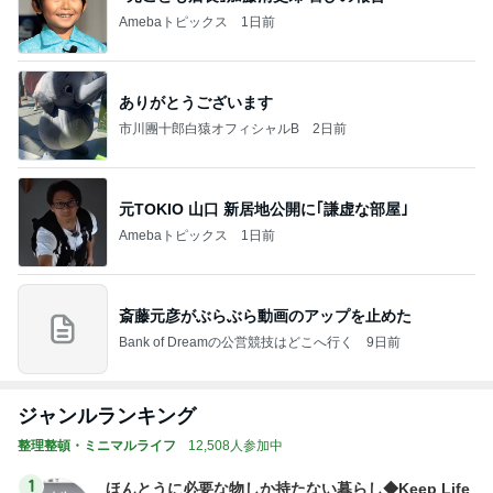
Amebaトピックス
1日前
ありがとうございます
市川團十郎白猿オフィシャルB
2日前
元TOKIO 山口 新居地公開に｢謙虚な部屋｣
Amebaトピックス
1日前
斎藤元彦がぶらぶら動画のアップを止めた
Bank of Dreamの公営競技はどこへ行く
9日前
ジャンルランキング
整理整頓・ミニマルライフ
12,508人参加中
1
ほんとうに必要な物しか持たない暮らし◆Keep Life