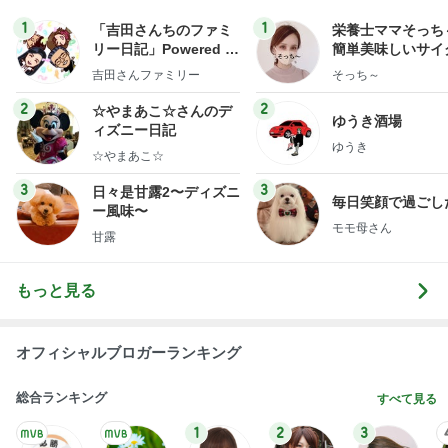
1
1
「吉田さんちのファミ
栄養士ママそっち
リー日記」Powered b
簡単美味しいサイ
y Ameba 吉田さんファ
献立
吉田さんファミリー
そっち～
ミリーオフィシャルブ
ログ
2
2
☆やまあこ☆さんのデ
ゆうき酒場
ィズニー日記
ゆうき
☆やまあこ☆
3
3
日々是甘露2〜ディズニ
毎日笑顔で過ごし
ー風味〜
モモ母さん
甘露
もっと見る
オフィシャルブロガーランキング
総合ランキング
すべて見る
1
2
3