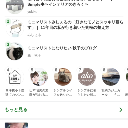
Simple◆〜インテリアのきろく〜
yukiko
2
ミニマリストみしぇるの「好きなモノとスッキリ暮ら
す」｜ 11年目の私が行き着いた究極の整え方
みしぇる
3
ミニマリストになりたい 秋子のブログ
森 秋子
4
5
6
7
8
８坪狭小３階
山本瑠実の素
シンプルライ
シンプルに暮
節約のジュガ
建てのシンプ
敵が溢れる暮
フを送りたい
らしたい転勤
ール＿＿うち
ルライフ
らしの工夫
女医の気付き
妻の家計簿
の家計の守り
方。40代専業
主婦の暮らし
もっと見る