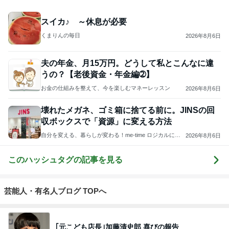
スイカ♪ ～休息が必要
くまりんの毎日
2026年8月6日
夫の年金、月15万円。どうして私とこんなに違
うの？【老後資金・年金編➁】
お金の仕組みを整えて、今を楽しむマネーレッスン
2026年8月6日
壊れたメガネ、ゴミ箱に捨てる前に。JINSの回
収ボックスで「資源」に変える方法
自分を変える、暮らしが変わる！me-time ロジカルに片
2026年8月6日
づけて自分時間をつくる乳がんサバイブ中ライフオーガ
ナイザー下川美歩|横浜
このハッシュタグの記事を見る
芸能人・有名人ブログ TOPへ
｢元こども店長｣加藤清史郎 喜びの報告