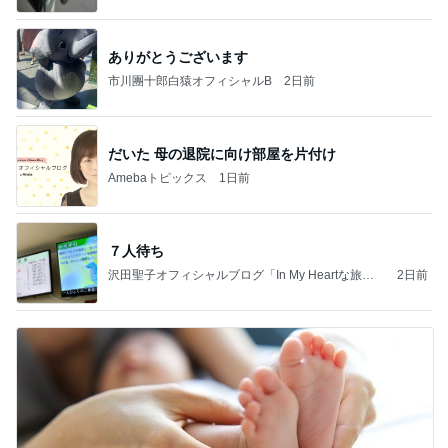
ありがとうございます
市川團十郎白猿オフィシャルB
2日前
だいた 母の退院に向け部屋を片付け
Amebaトピックス
1日前
７人待ち
沢田聖子オフィシャルブログ「In My Heartな旅日
2日前
記」by Ameba