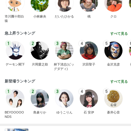
市川團十郎白
小林麻央
だいたひかる
桃
クロ
猿
急上昇ランキング
すべて見る
1
2
3
4
5
デーモン閣下
片岡愛之助
林下清志(ビッ
沢田聖子
金沢克彦
グダディ)
新登場ランキング
すべて見る
1
2
3
4
5
BEYOOOOO
島倉りか
ゆうこりん
石 安伊
蒼井心音
NDS