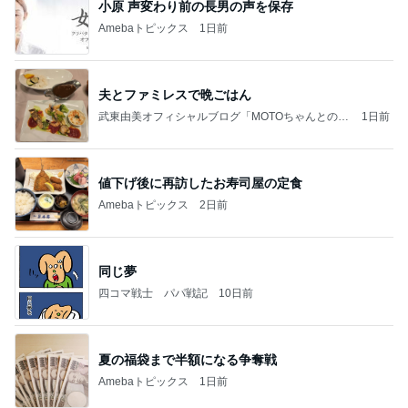
小原 声変わり前の長男の声を保存
Amebaトピックス
1日前
夫とファミレスで晩ごはん
武東由美オフィシャルブログ「MOTOちゃんとのは
1日前
っぴぃな毎日」Powered by Ameba
値下げ後に再訪したお寿司屋の定食
Amebaトピックス
2日前
同じ夢
四コマ戦士 パパ戦記
10日前
夏の福袋まで半額になる争奪戦
Amebaトピックス
1日前