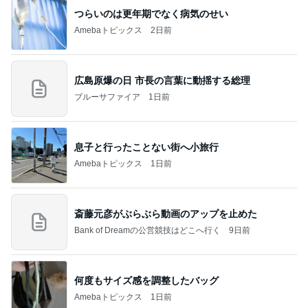
つらいのは更年期でなく病気のせい
Amebaトピックス
2日前
広島原爆の日 市長の言葉に動揺する総理
ブルーサファイア
1日前
息子と行ったことない街へ小旅行
Amebaトピックス
1日前
斎藤元彦がぶらぶら動画のアップを止めた
Bank of Dreamの公営競技はどこへ行く
9日前
何度もサイズ感を調整したバッグ
Amebaトピックス
1日前