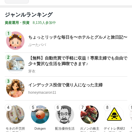
ジャンルランキング
資産運用・投資
8,135人参加中
1
ちょっとリッチな毎日を〜ホテルとグルメと旅日記〜
ぷーたパパ
2
【無料】自動売買で手軽に収益！専業主婦でも自由で
少々贅沢な生活を満喫できます♪
芽衣
3
インデックス投信で億り人になった主婦
honeymacaron11
4
5
6
7
8
モネの不労所
Dokgen
配当優待生活
ガノンの株主
デイトレ男研2