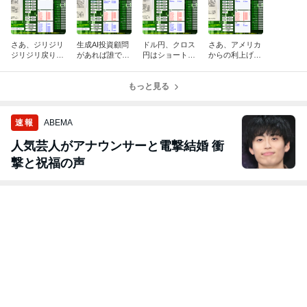
さあ、ジリジリ
生成AI投資顧問
ドル円、クロス
さあ、アメリカ
ジリジリ戻りで
があれば誰でも
円はショート継
からの利上げの
すが未だ円高の
勝てます！お金
続中！売られ過
要請も出てきま
流れは変わらな
に困らないあっ
ぎからのあや戻
した！協調介入
さそうです！生
ちの世界へ行き
もっと見る
りが到来！生成
で一気に円高で
成AIでガンガン
ましょう！増税
AI投資顧問で是
すがいつまで続
稼ごう！
無縁！
非勝利を！
く？
速報
ABEMA
人気芸人がアナウンサーと電撃結婚 衝
撃と祝福の声