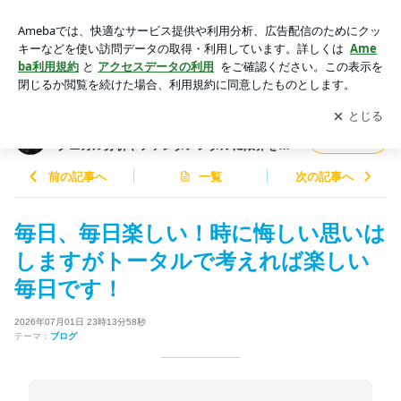
毎日、毎日楽しい！時に悔しい思いはしますがトータルで考え
れば楽しい毎日です！ | 生成AI投資顧問を利用して楽々トレー
アプリをダウンロードして
ブログの更新通知
を受け取りまし
開く
ド！テクニカル分析やファンダメンタルに限界を感じている方
ょう。
に必見！自己裁量抜きで楽々トレード！
生成AI投資顧問を利用して楽々トレード！テ
フォロー
クニカル分析やファンダメンタルに限界を感
じている方に必見！自己裁量抜きで楽々トレ
ード！
前の記事へ
一覧
次の記事へ
毎日、毎日楽しい！時に悔しい思いは
しますがトータルで考えれば楽しい
毎日です！
2026年07月01日 23時13分58秒
テーマ：
ブログ