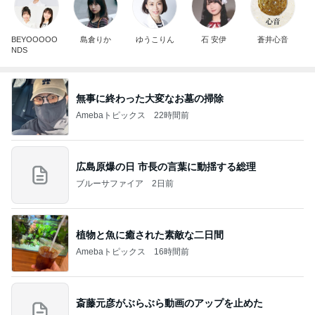
BEYOOOOO
島倉りか
ゆうこりん
石 安伊
蒼井心音
NDS
無事に終わった大変なお墓の掃除
Amebaトピックス
22時間前
広島原爆の日 市長の言葉に動揺する総理
ブルーサファイア
2日前
植物と魚に癒された素敵な二日間
Amebaトピックス
16時間前
斎藤元彦がぶらぶら動画のアップを止めた