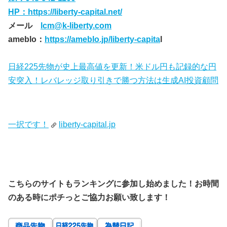
HP：
https://liberty-capital.net/
メール
lcm@k-liberty.com
ameblo：
https://ameblo.jp/liberty-capita
l
日経225先物が史上最高値を更新！米ドル円も記録的な円
安突入！レバレッジ取り引きで勝つ方法は生成AI投資顧問
一択です！
liberty-capital.jp
こちらのサイトもランキングに参加し始めました！お時間
のある時にポチっとご協力お願い致します！