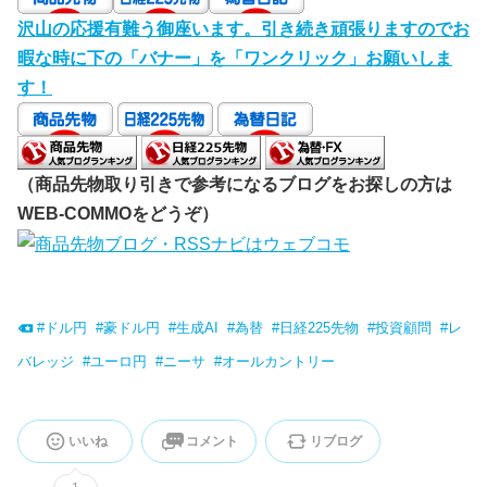
沢山の応援有難う御座います。引き続き頑張りますのでお
暇な時に下の「バナー」を「ワンクリック」お願いしま
す！
（商品先物取り引きで参考になるブログをお探しの方は
WEB-COMMOをどうぞ）
#
ドル円
#
豪ドル円
#
生成AI
#
為替
#
日経225先物
#
投資顧問
#
レ
バレッジ
#
ユーロ円
#
ニーサ
#
オールカントリー
いいね
コメント
リブログ