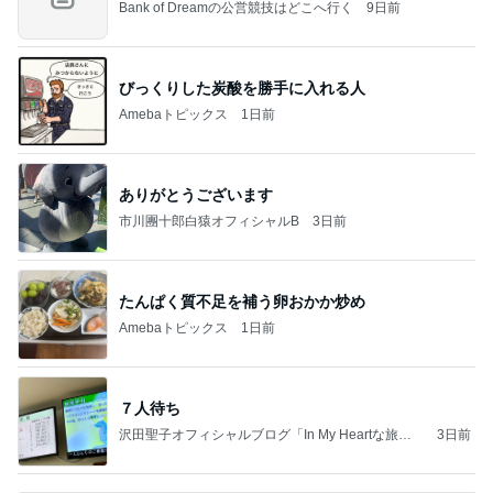
Bank of Dreamの公営競技はどこへ行く
9日前
びっくりした炭酸を勝手に入れる人
Amebaトピックス
1日前
ありがとうございます
市川團十郎白猿オフィシャルB
3日前
たんぱく質不足を補う卵おかか炒め
Amebaトピックス
1日前
７人待ち
沢田聖子オフィシャルブログ「In My Heartな旅日
3日前
記」by Ameba