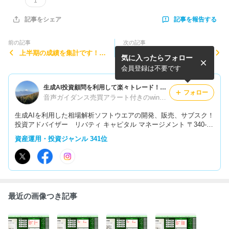
1
記事を報告する
記事をシェア
前の記事
次の記事
上半期の成績を集計です！生
どうですか？今年も後半戦が
気に入ったらフォロー
成AI投資顧問の通り戦った所
始まりました！相変わらずド
大幅プラスです下半期突入で
ル円のロングが大成功です！
会員登録は不要です
す！
生成AI投資顧問！
生成AI投資顧問を利用して楽々トレード！テクニカル分析やファンダメンタルに限界を感じている方に必見！自己裁量抜きで楽々トレード！
フォロー
音声ガイダンス売買アラート付きのwinspec自動入力ツールが完成！これで自己裁量一切抜きの完全システムトレード化を実現！
生成AIを利用した相場解析ソフトウエアの開発、販売、サブスク！
投資アドバイザー リバティ キャピタル マネージメント 〒340-00
46 埼玉県草加市北谷1-27-23 リバティレジデンス 1F TEL：048-94
資産運用・投資ジャンル 341位
2-1100 mail:lcm@k-liberty.com HP：https://liberty-capital.jp/
最近の画像つき記事