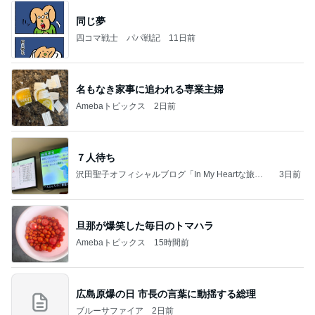
同じ夢
四コマ戦士 パパ戦記
11日前
名もなき家事に追われる専業主婦
Amebaトピックス
2日前
７人待ち
沢田聖子オフィシャルブログ「In My Heartな旅日
3日前
記」by Ameba
旦那が爆笑した毎日のトマハラ
Amebaトピックス
15時間前
広島原爆の日 市長の言葉に動揺する総理
ブルーサファイア
2日前