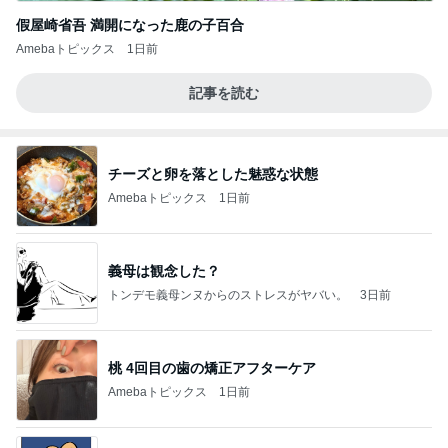
假屋崎省吾 満開になった鹿の子百合
Amebaトピックス
1日前
記事を読む
チーズと卵を落とした魅惑な状態
Amebaトピックス
1日前
義母は観念した？
トンデモ義母ンヌからのストレスがヤバい。
3日前
桃 4回目の歯の矯正アフターケア
Amebaトピックス
1日前