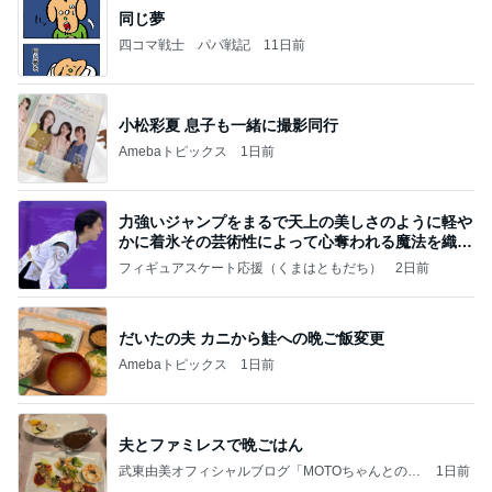
同じ夢
四コマ戦士 パパ戦記
11日前
小松彩夏 息子も一緒に撮影同行
Amebaトピックス
1日前
力強いジャンプをまるで天上の美しさのように軽や
かに着氷その芸術性によって心奪われる魔法を織り
なす
フィギュアスケート応援（くまはともだち）
2日前
だいたの夫 カニから鮭への晩ご飯変更
Amebaトピックス
1日前
夫とファミレスで晩ごはん
武東由美オフィシャルブログ「MOTOちゃんとのは
1日前
っぴぃな毎日」Powered by Ameba