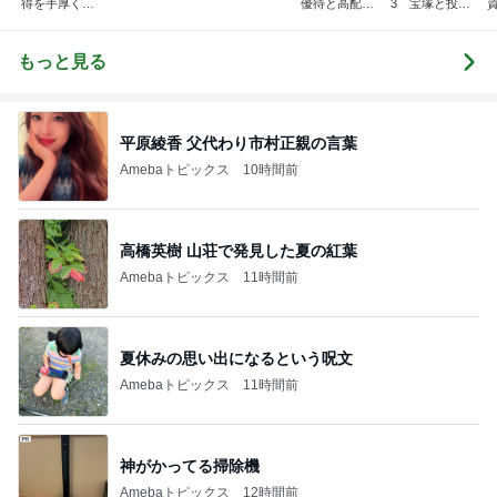
得を手厚く！
優待と高配当
3 宝塚と投資
FIRE達成 心と
株の記録
を愛でる
お金にゆとり
人生を
もっと見る
平原綾香 父代わり市村正親の言葉
Amebaトピックス
10時間前
高橋英樹 山荘で発見した夏の紅葉
Amebaトピックス
11時間前
夏休みの思い出になるという呪文
Amebaトピックス
11時間前
神がかってる掃除機
Amebaトピックス
12時間前