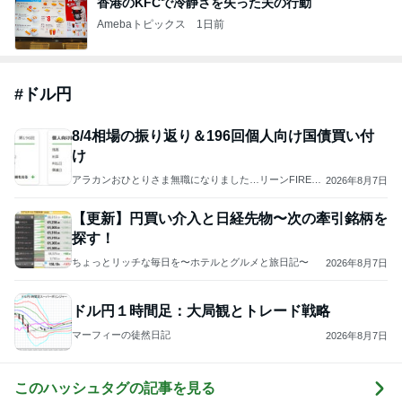
香港のKFCで冷静さを失った夫の行動
Amebaトピックス
1日前
#
ドル円
8/4相場の振り返り＆196回個人向け国債買い付
け
アラカンおひとりさま無職になりました…リーンFIRE介
2026年8月7日
護付き
【更新】円買い介入と日経先物〜次の牽引銘柄を
探す！
ちょっとリッチな毎日を〜ホテルとグルメと旅日記〜
2026年8月7日
ドル円１時間足：大局観とトレード戦略
マーフィーの徒然日記
2026年8月7日
このハッシュタグの記事を見る