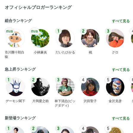
オフィシャルブロガーランキング
総合ランキング
すべて見る
1
2
3
市川團十郎白
小林麻央
だいたひかる
桃
クロ
猿
急上昇ランキング
すべて見る
1
2
3
4
5
デーモン閣下
片岡愛之助
林下清志(ビッ
沢田聖子
金沢克彦
グダディ)
新登場ランキング
すべて見る
1
2
3
4
5