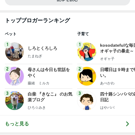
トップブロガーランキング
ペット
子育て
1
1
kosodatefulな毎
しろとくろしろ
オギャ子の暴走～
たまねぎ
オギャ子
2
2
母さんは今日も世話を
日曜日は９時まで
やく
い。
藤緒 ミルカ
あべかわ
3
3
白柴 『きなこ』 のお気
四十路シンパパの
楽ブログ
日記
ひろ☆みき
はやパパ
もっと見る