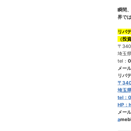
瞬間
界で
リバテ
（投
〒340
埼玉県
tel：
0
メー
リバテ
〒340
埼玉県
tel：
0
HP：
h
メー
a
meb