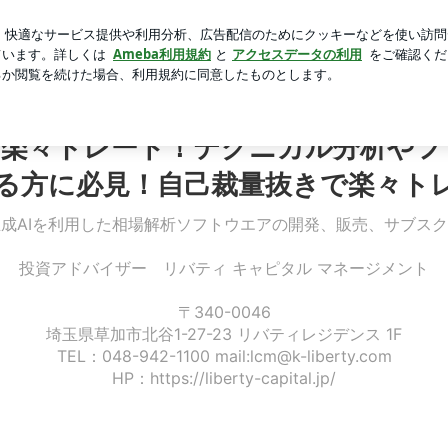
と水菜入りの納豆
芸能人ブログ
人気ブログ
新規登録
ポンド、豪ドル！生成AI投資顧問のお陰 | 生成AI投資顧
て楽々トレード！テクニカル分析や
る方に必見！自己裁量抜きで楽々ト
成AIを利用した相場解析ソフトウエアの開発、販売、サブス
投資アドバイザー リバティ キャピタル マネージメント
〒340-0046
埼玉県草加市北谷1-27-23 リバティレジデンス 1F
TEL：048-942-1100 mail:lcm@k-liberty.com
HP：https://liberty-capital.jp/