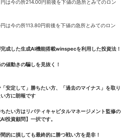
円は今の所214.00円前後を下値の急所とみてのロン
円は今の所113.80円前後を下値の急所とみてのロン
完成した生成AI機能搭載winspecを利用した投資法！
場の値動きの騙しを見抜く！
で「安定して」勝ちたい方、「過去のマイナス」を取り
たい方に朗報です
勝ちたい方はリバティキャピタルマネージメント監修の
AI投資顧問】一択です。
瞬間的に損しても最終的に勝つ戦い方を是非！