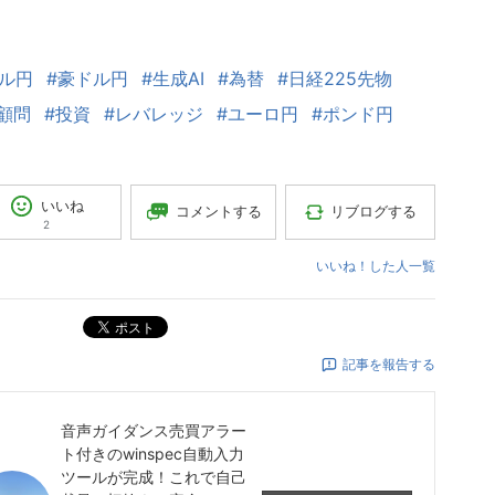
ドル円
#豪ドル円
#生成AI
#為替
#日経225先物
顧問
#投資
#レバレッジ
#ユーロ円
#ポンド円
いいね
コメントする
リブログする
2
いいね！した人一覧
ポスト
記事を報告する
音声ガイダンス売買アラー
ト付きのwinspec自動入力
ツールが完成！これで自己