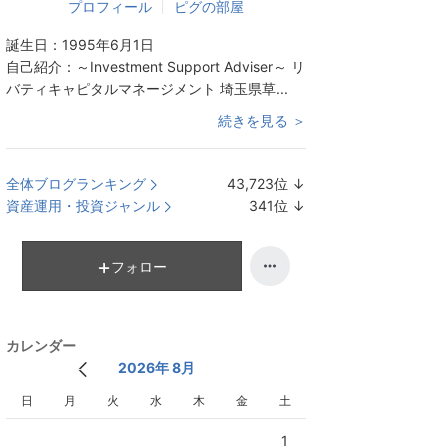
プロフィール
ピグの部屋
誕生日：
1995年6月1日
自己紹介：
～Investment Support Adviser～ リ
バティキャピタルマネージメント 埼玉県草...
続きを見る ＞
全体ブログランキング
43,723
位
↓
ラ
資産運用・投資ジャンル
341
位
↓
ン
ラ
キ
ン
ン
キ
フォロー
グ
ン
下
グ
降
下
カレンダー
降
2026年 8月
日
月
火
水
木
金
土
1