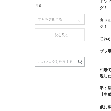
ポンド
月別
グ！
豪ドル
グ！
一覧を見る
これが
ザラ
相場
返し
堅く
【生成
仮に