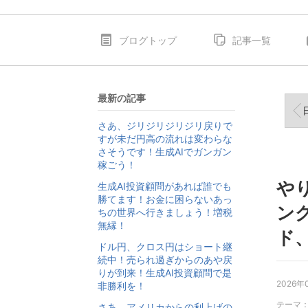
ブログトップ
記事一覧
最新の記事
日経平
さあ、ジリジリジリジリ戻りで
すが未だ円高の流れは変わらな
さそうです！生成AIでガンガン
稼ごう！
や
生成AI投資顧問があれば誰でも
勝てます！お金に困らないあっ
ン
ちの世界へ行きましょう！増税
無縁！
ド
ドル円、クロス円はショート継
続中！売られ過ぎからのあや戻
りが到来！生成AI投資顧問で是
2026年
非勝利を！
テーマ
さあ、アメリカからの利上げの