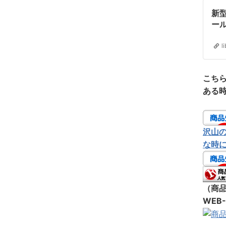
新
ー
マ
グ
l
こち
ある
沢山
な時
（商
WEB