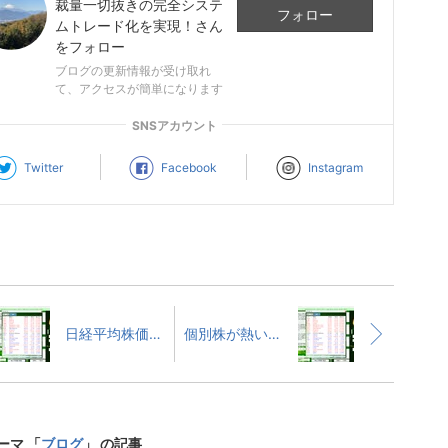
裁量一切抜きの完全システ
フォロー
ムトレード化を実現！
さん
をフォロー
ブログの更新情報が受け取れ
て、アクセスが簡単になります
SNSアカウント
Twitter
Facebook
Instagram
日経平均株価が史上最高値更新中なので世の中の株トレーダーの大半が儲かっていると思いきや大損の方も
個別株が熱い！銘柄のヒントは下記リンクをクリック！
ーマ 「
ブログ
」 の記事