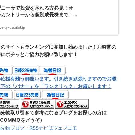
型ニーサで投資をされる方必見！オ
ルカントリーから個別成長株まで！
イクロソフト エヌビディア グー
ル等、、、株版生成AI投資顧問！
iberty-capital.jp
らのサイトもランキングに参加し始めました！お時間の
時にポチっとご協力お願い致します！
の応援有難う御座います。引き続き頑張りますのでお暇
に下の「バナー」を「ワンクリック」お願いします！
品先物取り引きで参考になるブログをお探しの方は
-COMMOをどうぞ）