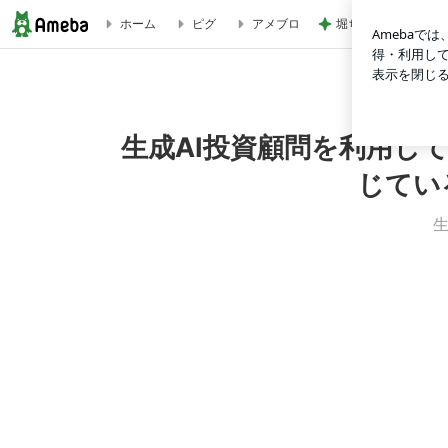
堀ちえみの夫 卵黄
ホーム
ピグ
アメブロ
やりました！ドル円、クロス円のロングが大成功です！ユーロ、
限界を感じている方に必見！自己裁量抜きで楽々トレード！
生成AI投資顧問を利用し
じてい
生