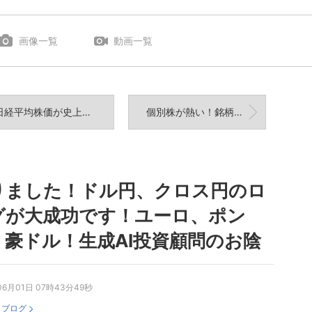
画像一覧
動画一覧
均株価が史上最高値更新中なので世の中の株トレーダーの大半が儲かっていると思いきや大損の方も
個別株が熱い！銘柄のヒントは下記リンクをクリック！
りました！ドル円、クロス円のロ
グが大成功です！ユーロ、ポン
、豪ドル！生成AI投資顧問のお陰
06月01日 07時43分49秒
：
ブログ