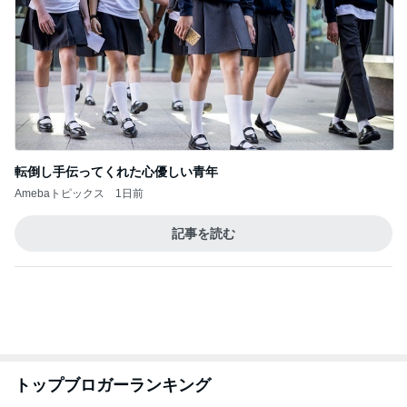
転倒し手伝ってくれた心優しい青年
Amebaトピックス
1日前
記事を読む
トップブロガーランキング
ペット
ファッション
1
1
妻です。ママです
しろとくろしろ
です。
たまねぎ
eri.
2
2
母さんは今日も世話を
40代からの大人
やく
アルを品良く着こ
ファッションブロ
藤緒 ミルカ
えりん