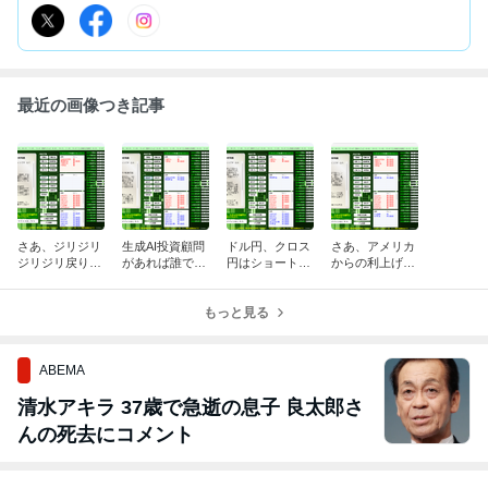
最近の画像つき記事
さあ、ジリジリ
生成AI投資顧問
ドル円、クロス
さあ、アメリカ
ジリジリ戻りで
があれば誰でも
円はショート継
からの利上げの
すが未だ円高の
勝てます！お金
続中！売られ過
要請も出てきま
流れは変わらな
に困らないあっ
ぎからのあや戻
した！協調介入
さそうです！生
ちの世界へ行き
もっと見る
りが到来！生成
で一気に円高で
成AIでガンガン
ましょう！増税
AI投資顧問で是
すがいつまで続
稼ごう！
無縁！
非勝利を！
く？
ABEMA
清水アキラ 37歳で急逝の息子 良太郎さ
んの死去にコメント