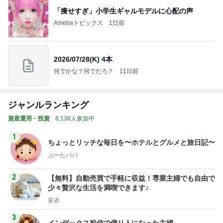
「痩せすぎ」小学生ギャルモデルに心配の声
Amebaトピックス
1日前
2026/07/28(K) 4本
何でかな？何でだろ？
11日前
ジャンルランキング
資産運用・投資
8,138人参加中
1
ちょっとリッチな毎日を〜ホテルとグルメと旅日記〜
ぷーたパパ
2
【無料】自動売買で手軽に収益！専業主婦でも自由で
少々贅沢な生活を満喫できます♪
芽衣
3