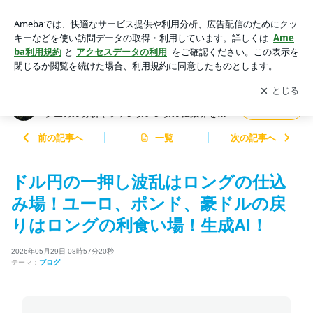
ドル円の一押し波乱はロングの仕込み場！ユーロ、ポンド、豪
ドルの戻りはロングの利食い場！生成AI！ | 生成AI投資顧問を
アプリをダウンロードして
ブログの更新通知
を受け取りまし
開く
利用して楽々トレード！テクニカル分析やファンダメンタルに
ょう。
限界を感じている方に必見！自己裁量抜きで楽々トレード！
生成AI投資顧問を利用して楽々トレード！テ
フォロー
クニカル分析やファンダメンタルに限界を感
じている方に必見！自己裁量抜きで楽々トレ
ード！
前の記事へ
一覧
次の記事へ
ドル円の一押し波乱はロングの仕込
み場！ユーロ、ポンド、豪ドルの戻
りはロングの利食い場！生成AI！
2026年05月29日 08時57分20秒
テーマ：
ブログ