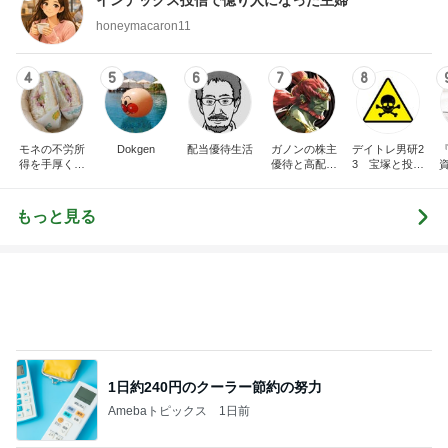
インデックス投信で億り人になった主婦
honeymacaron11
4
5
6
7
8
モネの不労所
Dokgen
配当優待生活
ガノンの株主
デイトレ男研2
得を手厚く！
優待と高配当
3 宝塚と投資
FIRE達成 心と
株の記録
を愛でる
お金にゆとり
人生を
もっと見る
1日約240円のクーラー節約の努力
Amebaトピックス
1日前
ショートにしてはっとした左頬のシミ
Amebaトピックス
1日前