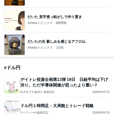
だいた 里芋煮っ転がしで作り置き
Amebaトピックス
9時間前
だいたの夫 親しみを感じるアフロ仏
Amebaトピックス
1日前
#
ドル円
デイトレ投資企画第13弾 19日 日経平均は下げ
渋り。ただ半導体関連が思ったより重い？
めざせプチ金持ち 投資日記
2026年8月7日
ドル円１時間足：大局観とトレード戦略
マーフィーの徒然日記
2026年8月7日