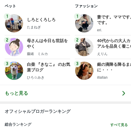
3
3
白柴 『きなこ』 のお気
銀の滴降る降るま
楽ブログ
に・・・
ひろ☆みき
illallan
もっと見る
オフィシャルブロガーランキング
総合ランキング
すべて見る
1
2
3
市川團十郎白
小林麻央
だいたひかる
桃
クロ
猿
急上昇ランキング
すべて見る
1
2
3
4
5