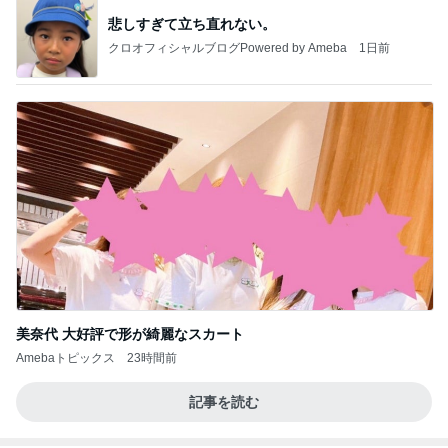
記事を読む
嬉しい戦力になってきた2人の手伝い
Amebaトピックス
16時間前
今日の服装 ブログ読んでくれてて嬉しい瞬間。
桃オフィシャルブログ Powered by Ameba
1日前
売って欲しいほど美味しいバター
Amebaトピックス
1日前
私達が何も言えなくなる事を楽しみにしていまー
す｡
最後の悪あがき
2日前