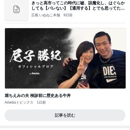
疲れとれるクールタイプの入浴剤
Amebaトピックス
1日前
【ヤマハ発動機】～トートバック～【三越伊勢丹】
株主優待を楽しんで～tasayuryのブログ
14日前
独身時代の貯金で買ったブレスレット