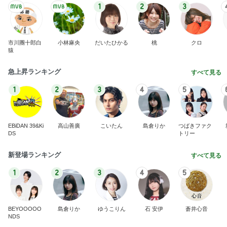
EBiDAN 39&Ki
高山善廣
こいたん
島倉りか
つばきファク
DS
トリー
新登場ランキング
すべて見る
1
2
3
4
5
BEYOOOOO
島倉りか
ゆうこりん
石 安伊
蒼井心音
NDS
しっかり働いた後のご馳走パン
Amebaトピックス
1日前
横浜SOGOうまいもの大会
nanaオフィシャルブログ Powered by Ameba
11日前