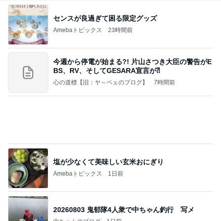
お盆は早めの注文が必要なケーキ
Amebaトピックス
2日前
《3年連続》瑶子さま 懇意の高級カーディーラー
協賛のイベントにご出席…宮内庁が懸念する“熱心
すぎ
hirokoの✿Love＆Awakening✿
8日前
アレク タマラと最後の思い出