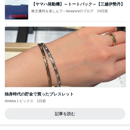
あいのりクロ 図々しい人って、こういう人？
勝手に考察
2日前
モト冬樹 何回呼んでも来ない愛犬
Amebaトピックス
1日前