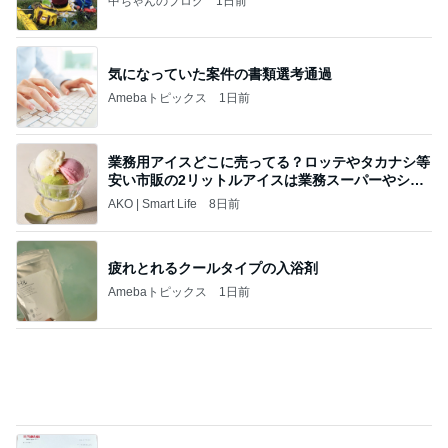
Amebaトピックス
9時間前
夢見さんから 揺れが激しく注意していましょう❗️
マリアオフィシャルブログ「ひむかの風にさそわれ
8日前
て」Powered by Ameba
担任にいじめを報告したのが間違い
Amebaトピックス
1日前
ポップマートDIMOO×ピクサー☆
ディズニーファン Dのブログ
7日前
半年ぶりに長男と2人きりの時間
Amebaトピックス
1日前