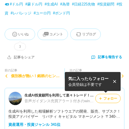
#
ドル円
#
豪ドル円
#
生成AI
#
為替
#
日経225先物
#
投資顧問
#
投
資
#
レバレッジ
#
ユーロ円
#
ポンド円
いいね
コメント
リブログ
3
記事を報告する
記事をシェア
前の記事
次の記事
個別株が熱い！銘柄のヒント
ドル円のロングは一先ず成
気に入ったらフォロー
は下記リンクをクリック！
功！ユーロ、ポンドの一押し
波乱はロングの仕込み場！生
会員登録は不要です
成AI投資顧問！
生成AI投資顧問を利用して楽々トレード！テクニカル分析やファンダメンタルに限界を感じている方に必見！自己裁量抜きで楽々トレード！
フォロー
音声ガイダンス売買アラート付きのwinspec自動入力ツールが完成！これで自己裁量一切抜きの完全システムトレード化を実現！
生成AIを利用した相場解析ソフトウエアの開発、販売、サブスク！
投資アドバイザー リバティ キャピタル マネージメント 〒340-00
46 埼玉県草加市北谷1-27-23 リバティレジデンス 1F TEL：048-94
資産運用・投資ジャンル 341位
2-1100 mail:lcm@k-liberty.com HP：https://liberty-capital.jp/