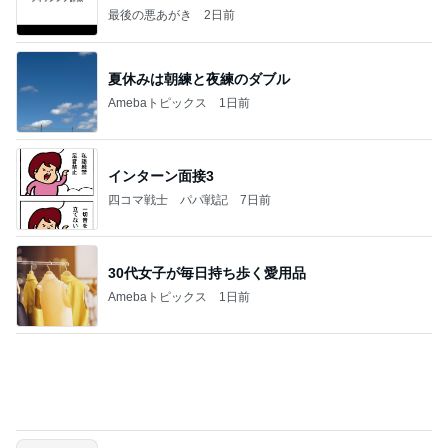
心の道標【旧：ヤ～ベェのブログ】
7時間前
塩が少なくて美味しい玄米おにぎり
Amebaトピックス
1日前
20260803 鬼郁隊4人衆で中ちゃん釣行 写メ
中ちゃんのブログ
1日前
気になっていた案件の書類選考通過
Amebaトピックス
1日前
業務用アイスどこに売ってる？ロッテやタカナシ等
安い市販の2リットルアイスは業務スーパーやシャ
トレ
AKO | Smart Life
8日前