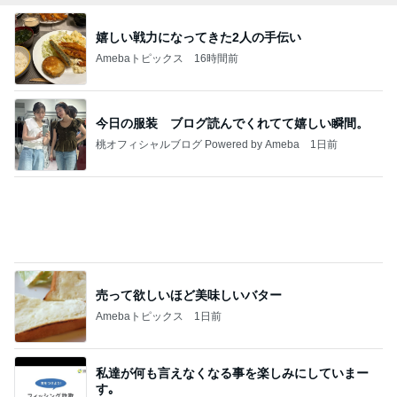
堀ちえみの夫 検診前に歴史ある牛丼
Amebaトピックス
1日前
記事を読む
センスが良過ぎて困る限定グッズ
Amebaトピックス
23時間前
今週から停電が始まる?! 片山さつき大臣の警告がE
BS、RV、そしてGESARA宣言が⁈