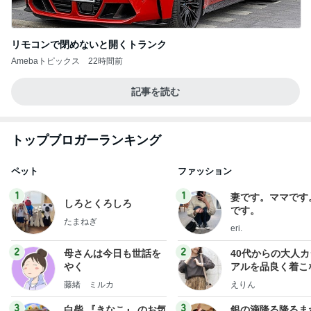
リモコンで閉めないと開くトランク
Amebaトピックス
22時間前
記事を読む
トップブロガーランキング
ペット
ファッション
1
1
妻です。ママです
しろとくろしろ
です。
たまねぎ
eri.
2
2
母さんは今日も世話を
40代からの大人
やく
アルを品良く着こ
ファッションブロ
藤緒 ミルカ
えりん
3
3
白柴 『きなこ』 のお気
銀の滴降る降るま