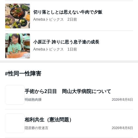
切り落としとは思えない牛肉で夕飯
Amebaトピックス
2日前
小原正子 誇りに思う息子達の成長
Amebaトピックス
1日前
#
性同一性障害
手術から2日目 岡山大学病院について
明細胞肉腫
2026年8月6日
相利共生（憲法問題）
隠居爺の世迷言
2026年8月6日