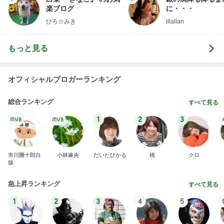
楽ブログ
に・・・
ひろ☆みき
illallan
もっと見る
オフィシャルブロガーランキング
総合ランキング
すべて見る
1
2
3
市川團十郎白
小林麻央
だいたひかる
桃
クロ
猿
急上昇ランキング
すべて見る
1
2
3
4
5