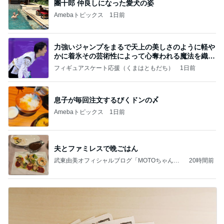
團十郎 仲良しになった愛犬の姿
Amebaトピックス
1日前
力強いジャンプをまるで天上の美しさのように軽や
かに着氷その芸術性によって心奪われる魔法を織り
なす
フィギュアスケート応援（くまはともだち）
1日前
息子が毎回注文するびくドンの〆
Amebaトピックス
1日前
夫とファミレスで晩ごはん
武東由美オフィシャルブログ「MOTOちゃんと
20時間前
のはっぴぃな毎日」Powered by Ameba