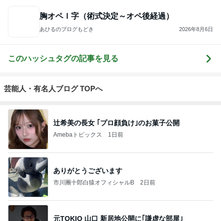
胸オペＩ字（術式決定～オペ後経過）
あひるのブログもどき
2026年8月6日
このハッシュタグの記事を見る
芸能人・有名人ブログ TOPへ
辻希美の長女 ｢プロ顔負け｣のお菓子公開
Amebaトピックス
1日前
ありがとうございます
市川團十郎白猿オフィシャルB
2日前
元TOKIO 山口 新居地公開に｢謙虚な部屋｣