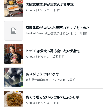
真野恵里菜 鮭が主菜の夕食献立
Amebaトピックス
1日前
斎藤元彦がぶらぶら動画のアップを止めた
Bank of Dreamの公営競技はどこへ行く
8日前
ヒデ 亡き愛犬へ募る会いたい気持ち
Amebaトピックス
17時間前
ありがとうございます
市川團十郎白猿オフィシャルB
2日前
痛くて堪らないのに食べたふかし芋
Amebaトピックス
1日前