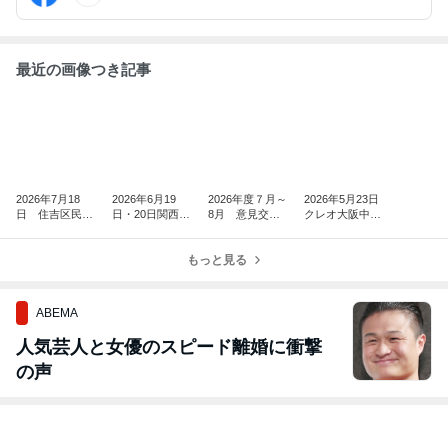
最近の画像つき記事
2026年7月18
2026年6月19
2026年度７月～
2026年5月23日
日 住吉区民セ
日・20日関西学
8月 意見交流
クレオ大阪中央
ンターにて性別
院大学教育学部
会・セミナーイ
にて性別に違和
に違和感がある
授業で昭和時代
ベント日程につ
感があるトラン
当事者方々との
学生生活エピソ
もっと見る
いて
スジェンダー対
意見交流会を開
ードの講話をし
象意見交流会を
催
ました
開催
ABEMA
人気芸人と女優のスピード離婚に衝撃
の声