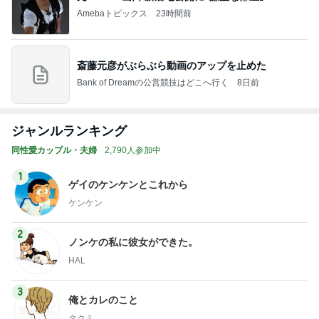
Amebaトピックス
23時間前
斎藤元彦がぶらぶら動画のアップを止めた
Bank of Dreamの公営競技はどこへ行く
8日前
ジャンルランキング
同性愛カップル・夫婦
2,790人参加中
1
ゲイのケンケンとこれから
ケンケン
2
ノンケの私に彼女ができた。
HAL
3
俺とカレのこと
タクミ