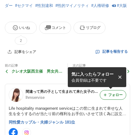
ダー
#
セクマイ
#
性別違和
#
性的マイノリティ
#
人権研修
#
大阪
いいね
コメント
リブログ
2
記事を報告する
記事をシェア
前の記事
次の記事
クレオ大阪西主催 男女共同
【2018/6/23 質疑回答④】
気に入ったらフォロー
参画セミナー 2018年10月1
性同一性障害当事者である私
4日 講師としてスピーチさ
自身の『生の声』の講演会
会員登録は不要です
せて頂きます
間違って男の子として生まれて来た女子のブログ
フォロー
lhmservise
Life hospitality management serviceはこの世に生まれて幸せな人
生を全うするのが当たり前の権利をお手伝いさせて頂く為に設立し
た社会福祉啓発活動事業。 代表は性別不合（性別違和・性同一性
同性愛カップル・夫婦ジャンル 181位
障害）を持っている当事者 ボランティアとして性的少数者の啓発
活動中です