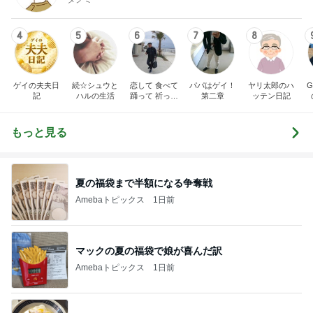
4
5
6
7
8
ゲイの夫夫日
続☆シュウと
恋して 食べて
パパはゲイ！
ヤリ太郎のハ
記
ハルの生活
踊って 祈って
第二章
ッテン日記
旅をして
もっと見る
夏の福袋まで半額になる争奪戦
Amebaトピックス
1日前
マックの夏の福袋で娘が喜んだ訳
Amebaトピックス
1日前