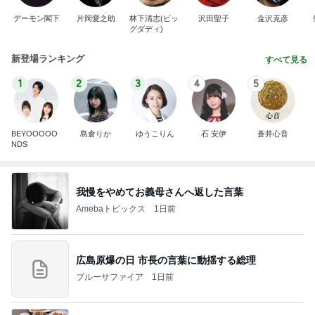
デーモン閣下
片岡愛之助
林下清志(ビッ
沢田聖子
金沢克彦
グダディ)
新登場ランキング
すべて見る
1
2
3
4
5
BEYOOOOO
島倉りか
ゆうこりん
石 安伊
蒼井心音
NDS
我慢をやめてお義母さんへ返した言葉
Amebaトピックス
1日前
広島原爆の日 市長の言葉に動揺する総理
ブルーサファイア
1日前