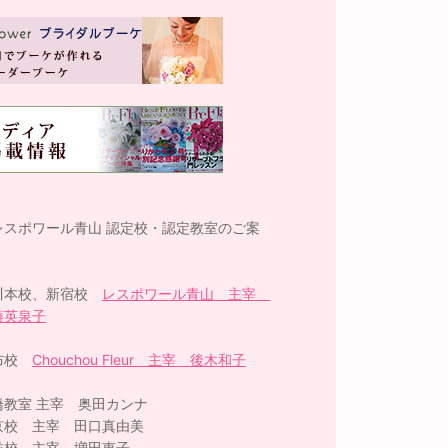
レスポワール青山 認定校・認定教室のご案
】
川本校、新宿校
レスポワール青山 主宰
藤英泉子
布校
Chouchou Fleur 主宰 後木和子
橋教室 主宰 奥田カンナ
京校 主宰 田口真由美
並校 主宰 増田恵子