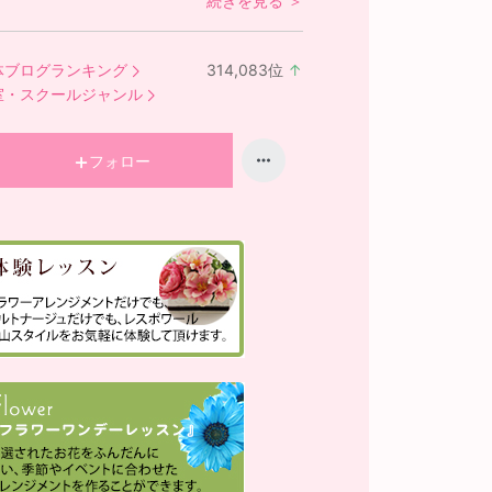
続きを見る ＞
体ブログランキング
314,083
位
↑
ラ
室・スクールジャンル
ン
キ
ン
フォロー
グ
上
昇