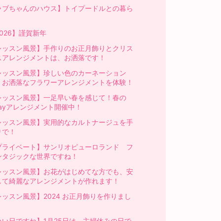
ラブちゃんのハウス】トイプードルとの暮ら
026】謹賀新年
レッスン風景】手作りのお正月飾りとクリス
スアレンジメントは、お洒落です！
レッスン風景】珍しい色のカーネーション
、お洒落なフラワーアレンジメントを体験！
レッスン風景】一足早い春を感じて！春の
Wayアレンジメント開催中！
レッスン風景】実用的なカルトナージュを手
りで！
プライベート】サンリオピューロランド フ
ンタジックな世界ですね！
レッスン風景】お花がはじめてな方でも、安
して綺麗なアレンジメントが作れます！
レッスン風景】2024 お正月飾りを作りまし
！
いい日ですね】1月25日は、主婦休みの日で