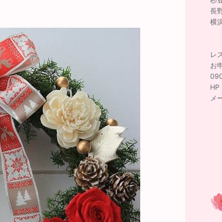
長
横
レ
お
09
H
メ