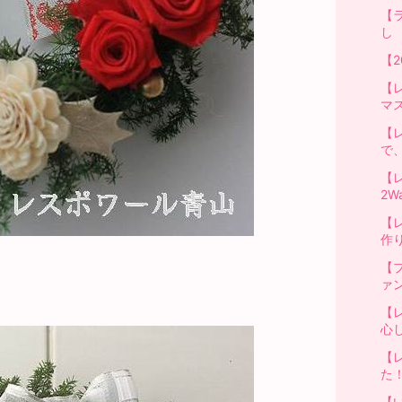
【
し
【2
【
マ
【
で
【
2
【
作
【
ァ
【
心
【
た
【