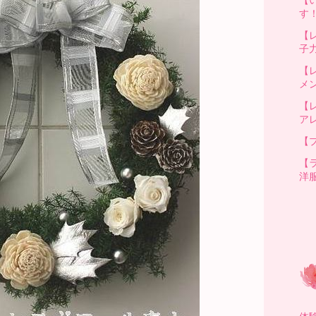
す
【
子
【
メ
【
ア
【
【
洋