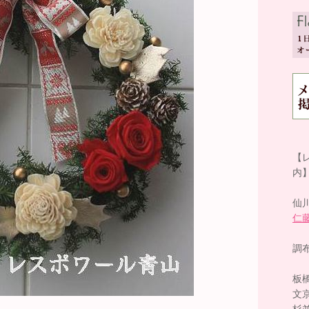
【
内
仙
仁
調
板
文
杉