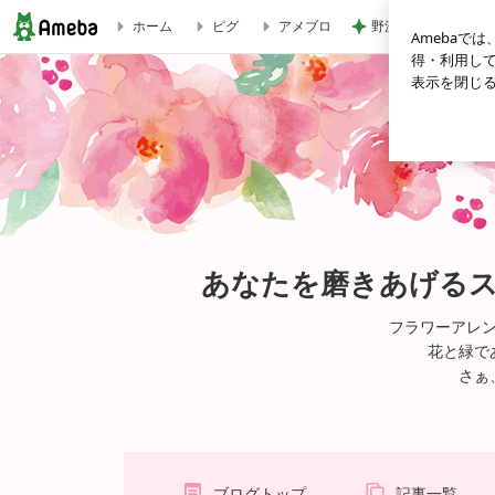
野沢直子 再婚相手
ホーム
ピグ
アメブロ
クリスマスリース ご予約開始します！ | あなたを磨きあ
あなたを磨きあげる
フラワーアレ
花と緑で
さぁ
ブログトップ
記事一覧