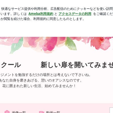
が購入した上下
芸能人ブログ
人気ブログ
新規登録
ロ
げるスクール 新しい扉を開いてみませんか？
スクール 新しい扉を開いてみま
ンジメントを勉強するだけの場所とは考えないで下さいね。
あなた自身を磨きあげる、憩いのオアシスなのです。
、花に囲まれた新しい生活、始めてみませんか！
画像一覧
動画一覧