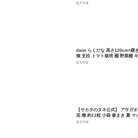
日ギフト 】【 バースデー 】
楽天市場
daim らくだな 高さ120cm+
個 支柱 トマト栽培 棚 野菜棚 
つる性植物 誘引 きゅうり棚 園
楽天市場
支柱 栽培棚 ネット 園芸 朝顔 
ー サポート 花支え ジョイント
用品 家庭菜園
【サカタのタネ公式】 アサガオ
花 種 約11粒 小袋 春まき 夏 
植え 地植え 簡単 初心者向き 
楽天市場
ンター 鉢 ベランダ栽培 ガーデ
顔 あさがお 種子 タネ たね