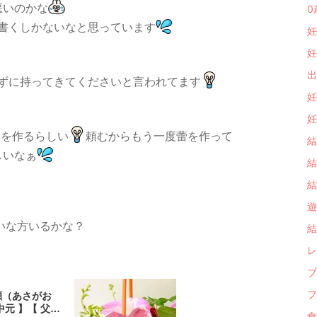
悪いのかな
0
書くしかないなと思っています
妊
妊
出
ずに持ってきてくださいと言われてます
妊
妊
？を作るらしい
頼むからもう一度蕾を作って
結
しいなぁ
結
結
遊 
いな方いるかな？
結
レ
ブ
フ
顔（あさがお
中元 】【 父の
食 