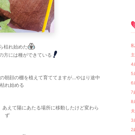
私 
ら枯れ始めた
の方には種ができている
主
4
5
別の朝顔の棚を植えて育ててますが…やはり途中
6
枯れ始める
7
8
、あえて陽にあたる場所に移動したけど変わら
夫
ず
3
2