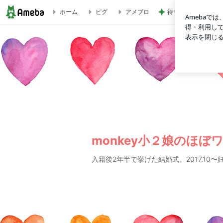
待ち合わせた友達も
ホーム
ピグ
アメブロ
夏休み宿題の朝顔絵日記無理かも？ | monkey小２娘のほぼ
monkey小２娘のほぼ
入籍後2年半で挙げた結婚式。2017.10