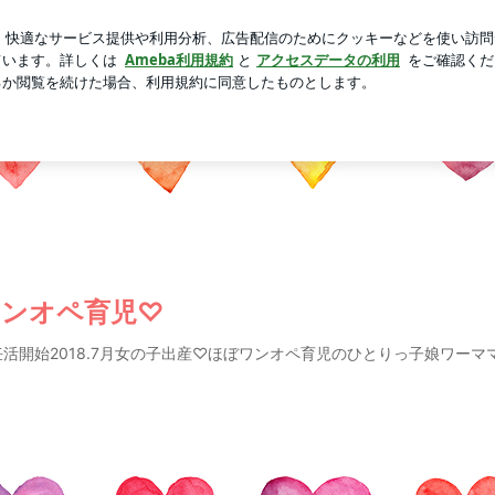
持っていた物
芸能人ブログ
人気ブログ
新規登録
ロ
ワンオペ育児♡
ワンオペ育児♡
〜妊活開始2018.7月女の子出産♡ほぼワンオペ育児のひとりっ子娘ワーマ