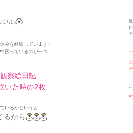
性
んにちは
自
テ
休みを経験しています！
中困っているのが一つ
全
子
観察絵日記
咲いた時の2枚
よ
#
ているかというと
てるから