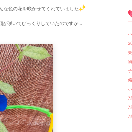
んな色の花を咲かせてくれていました
顔が咲いてびっくりしていたのですが…
小
2
夫
物
子
偏
小
7
7
7