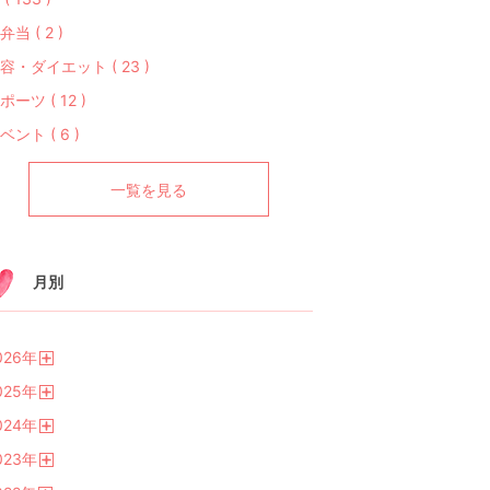
弁当 ( 2 )
容・ダイエット ( 23 )
ポーツ ( 12 )
ベント ( 6 )
一覧を見る
月別
026
年
開
025
年
く
開
024
年
く
開
023
年
く
開