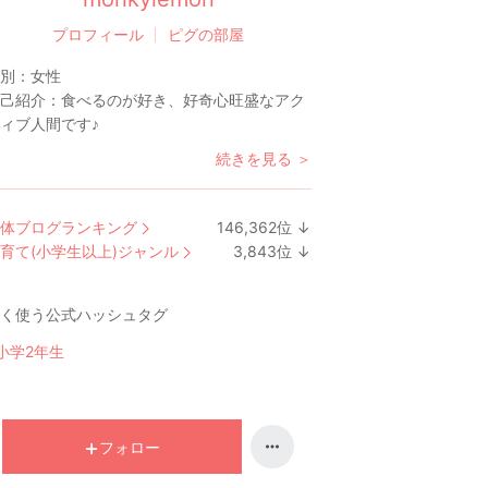
プロフィール
ピグの部屋
別：
女性
己紹介：
食べるのが好き、好奇心旺盛なアク
ィブ人間です♪
続きを見る ＞
体ブログランキング
146,362
位
↓
ラ
育て(小学生以上)ジャンル
3,843
位
↓
ン
ラ
キ
ン
く使う公式ハッシュタグ
ン
キ
グ
ン
小学2年生
下
グ
降
下
降
フォロー