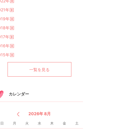
022
年
く
開
021
年
く
開
019
年
く
開
018
年
く
開
017
年
く
開
016
年
く
開
015
年
く
開
く
一覧を見る
カレンダー
2026年 8月
日
月
火
水
木
金
土