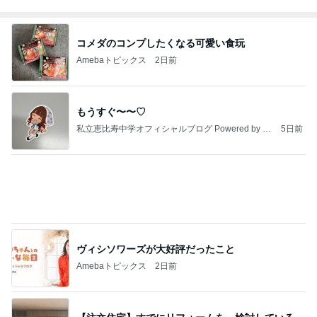
だいたひかるオフィシャルブログ Powered by Ame
1日前
ba
子供と好みが分かれたミルクティー
Amebaトピックス
20時間前
昨日の通勤コーデ＆【本日20時スタート】楽天お買
い物マラソンお得情報まとめ
norikoオフィシャルブログ「Noricoco room 〜365
6日前
日コーディネート日記〜」Powered by Ameba