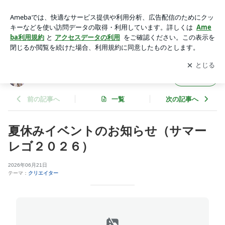
夏休みイベント！レゴブロックであそぼう！ | 作る 遊ぶ 楽
しむ
アプリをダウンロードして
ブログの更新通知
を受け取りまし
開く
ょう。
作る 遊ぶ 楽しむ
フォロー
前の記事へ
一覧
次の記事へ
夏休みイベントのお知らせ（サマー
レゴ２０２６）
2026年06月21日
テーマ：
クリエイター