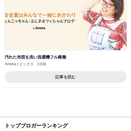
汚れた布団を洗い洗濯機フル稼働
Amebaトピックス
1日前
記事を読む
トップブロガーランキング
料理
美容
1
1
栄養士ママそっち～の
（旧アカウント）
簡単美味しいサイクル
ブログ【アラフォ
献立
社売却セカンドラ
そっち～
エマの日記
フ】
2
2
リトルミニマリス
ゆうき酒場
ビューティコラム 
ゆうき
little minimalist'
あねっさ／anessa