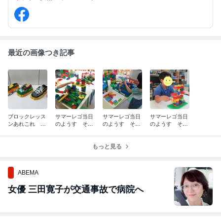
最近の画像つき記事
ブロックレッス
サマーレゴ当日
サマーレゴ当日
サマーレゴ当日
ンあれこれ ♪
のようす その
のようす その
のようす その
レゴのくつ♪
3（午後の部)
３（午前の部）
2
もっと見る
ABEMA
女優 三田寛子が交通事故で病院へ