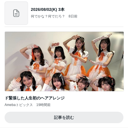
津久井教生 口型話法での意思疎通
Amebaトピックス
1日前
【いなプー】素晴らしいところたくさん、ハマりす
ぎる場所
クロオフィシャルブログPowered by Ameba
4日前