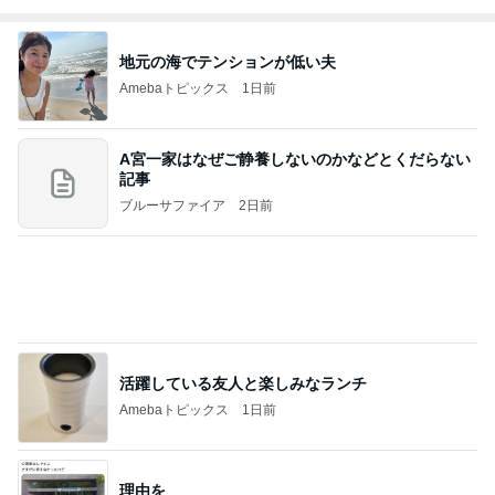
辰巳ゆうとオフィシャルブログ Powered by Ameb
2日前
a
約20年前に購入した民族衣裳
Amebaトピックス
23時間前
2026/08/02(K) 3本
何でかな？何でだろ？
8日前