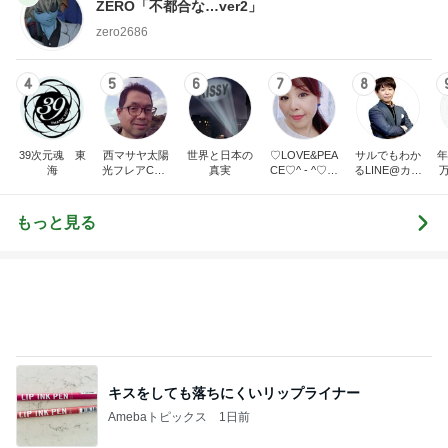
ZERO「不都合な…ver2」
zero2686
4
5
6
7
8
39次元魂 東
西マサヤ太陽
世界と日本の
♡LOVE&PEA
サルでもわか
年
海
光フレアCME
真実
CE♡^ - ^♡の
るLINE@カフ
波動地震予知
ブログ
ェ～LINE自動
研究者。東南
化システム開
海地震と南海
発者のつぶや
もっと見る
トラフ地震は2
き～
031年前後ま
で❗❗
キスをしても落ちにくいリップライナー
Amebaトピックス
1日前
高橋英樹 遊び疲れた愛犬の寝姿
Amebaトピックス
1日前