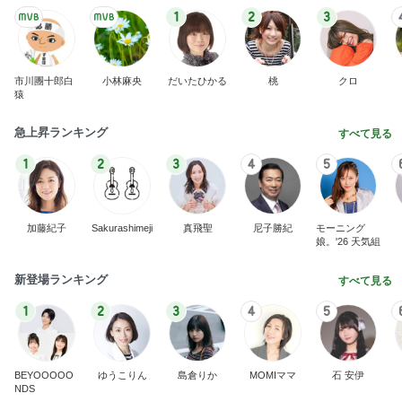
加藤紀子
Sakurashimeji
真飛聖
尼子勝紀
モーニング
娘。'26 天気組
新登場ランキング
すべて見る
1
2
3
4
5
BEYOOOOO
ゆうこりん
島倉りか
MOMIママ
石 安伊
NDS
コメダのコンプしたくなる可愛い食玩
Amebaトピックス
2日前
もうすぐ〜〜♡
私立恵比寿中学オフィシャルブログ Powered by A
5日前
meba