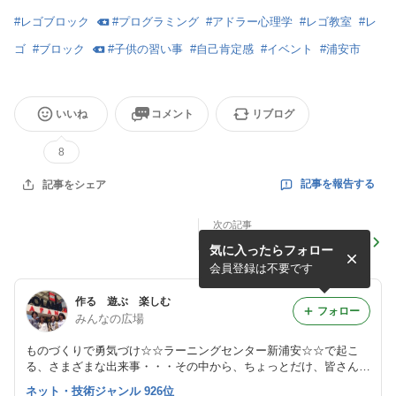
#
レゴブロック
#
プログラミング
#
アドラー心理学
#
レゴ教室
#
レ
ゴ
#
ブロック
#
子供の習い事
#
自己肯定感
#
イベント
#
浦安市
いいね
コメント
リブログ
8
記事を報告する
記事をシェア
次の記事
ブロックレッスンあれこれ
気に入ったらフォロー
♪レゴのくつ♪
会員登録は不要です
作る 遊ぶ 楽しむ
フォロー
みんなの広場
ものづくりで勇気づけ☆☆ラーニングセンター新浦安☆☆で起こ
る、さまざまな出来事・・・その中から、ちょっとだけ、皆さんに
公開しちゃいましょう♪ 教室HP: http://www.learningc-s.com/
ネット・技術ジャンル 926位