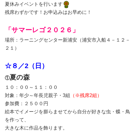
夏休みイベントを行います
残席わずかです！お申込みはお早めに！
「サマーレゴ２０２６」
場所：ラーニングセンター新浦安（浦安市入船４－１２－
２１）
☆８／2（日
）
夏の森
①
１０：００～１１：００
対象：年少～年長児親子・3組
（※残席2組）
参加費：２５００円
絵本でイメージを膨らませてから自分が好きな虫・蝶・鳥
を作って、
大きな木に作品を飾ります。