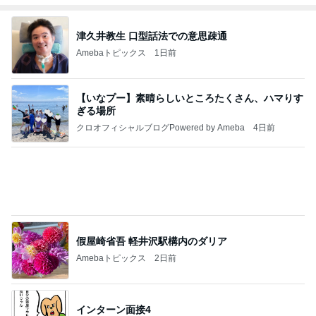
最後の悪あがき
1日前
薬丸裕英 妻と大正ロマンな喫茶店
Amebaトピックス
1日前
CHICA#TETSU 大坪茉乃
BEYOOOOONDSオフィシャルブログ Powered by
2日前
Ameba