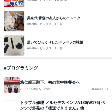
美奈代 青森の友人からのニンニク
Amebaトピックス
1日前
届いてびっくりしたペラペラの靴棚
Amebaトピックス
1日前
#
プログラミング
悠仁親王殿下、初の宮中晩餐会へ
ZERO「不都合な…ver2」
2026年8月9日
トラブル修理-メルセデスベンツA180(W176) ベ
ンツで多発の「後退できません」他