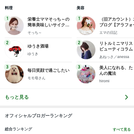
uty colum
3
3
美人になれる、た
毎日笑顔で過ごしたい
んの魔法
モモ母さん
hiromi
もっと見る
オフィシャルブロガーランキング
総合ランキング
すべて見る
1
2
3
市川團十郎白
小林麻央
だいたひかる
桃
クロ
猿
急上昇ランキング
すべて見る
1
2
3
4
5