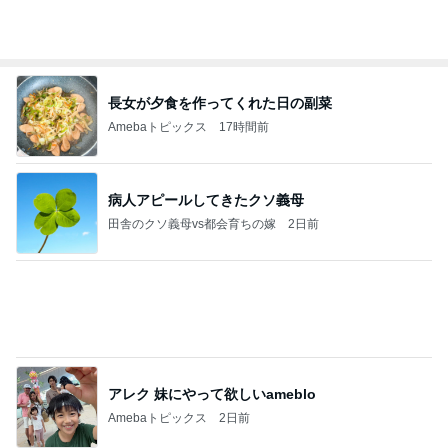
Amebaトピックス
17時間前
病人アピールしてきたクソ義母
田舎のクソ義母vs都会育ちの嫁
2日前
アレク 妹にやって欲しいameblo
Amebaトピックス
2日前
強子の楽しい（？）ママ友トラブル【年長編】第10
2話
ウメブログ
2日前