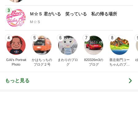
4
5
6
7
8
GAI’s Portrait
かはちっちの
まわりのブロ
820326m3の
善左衛門コー
Photo
ブログ２号
グ
ブログ
ちゃんのブロ
グ
もっと見る