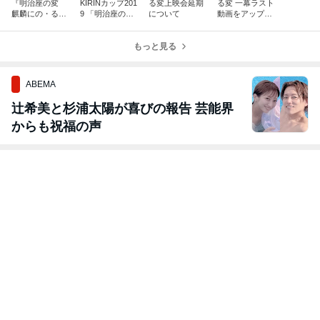
『明治座の変
KIRINカップ201
る変上映会延期
る変 一幕ラスト
麒麟にの・る』
9 「明治座の
について
動画をアップし
舞台映像配信が
変 麒麟にの・
ました
決定
る」を「振りか
え・る」会見動
もっと見る
画
ABEMA
辻希美と杉浦太陽が喜びの報告 芸能界
からも祝福の声