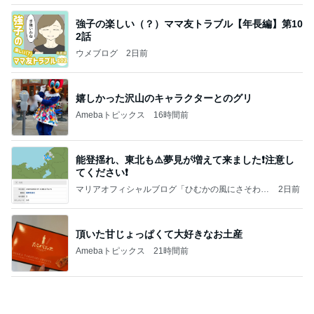
嬉しかった沢山のキャラクターとのグリ
Amebaトピックス
16時間前
能登揺れ、東北も⚠️夢見が増えて来ました❗️注意し
てください❗️
マリアオフィシャルブログ「ひむかの風にさそわれ
2日前
て」Powered by Ameba
頂いた甘じょっぱくて大好きなお土産
Amebaトピックス
21時間前
大当たり？！ディズニーストア夏祭り…何当た
る？！夏祭りくじに挑戦！！！