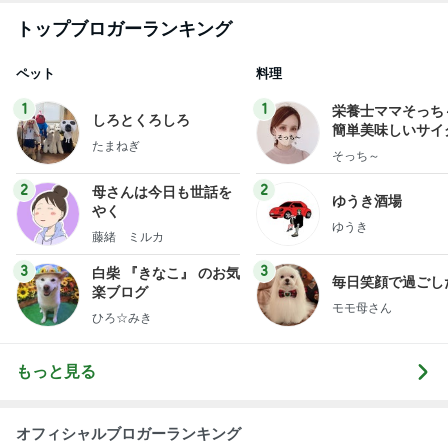
1
1
栄養士ママそっち
しろとくろしろ
簡単美味しいサイ
たまねぎ
献立
そっち～
2
2
母さんは今日も世話を
ゆうき酒場
やく
ゆうき
藤緒 ミルカ
3
3
白柴 『きなこ』 のお気
毎日笑顔で過ごし
楽ブログ
モモ母さん
ひろ☆みき
もっと見る
オフィシャルブロガーランキング
総合ランキング
すべて見る
1
2
3