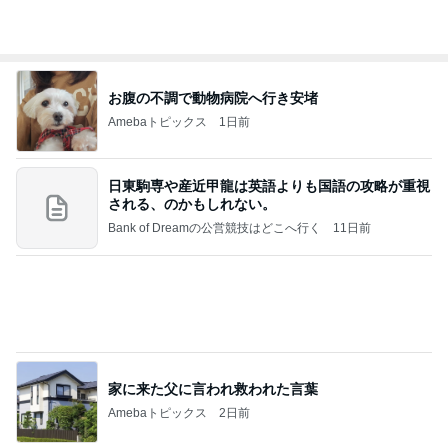
Amebaトピックス
1日前
日東駒専や産近甲龍は英語よりも国語の攻略が重視
される、のかもしれない。
Bank of Dreamの公営競技はどこへ行く
11日前
家に来た父に言われ救われた言葉
Amebaトピックス
2日前
【秩父鉄道】８/２～１１/３０開催 ガリガリ君が
秩父鉄道に遊びにやってくる！のご紹介です
秩父市議会議員 黒澤秀之 ブログ Powered by Ame
10日前
ba