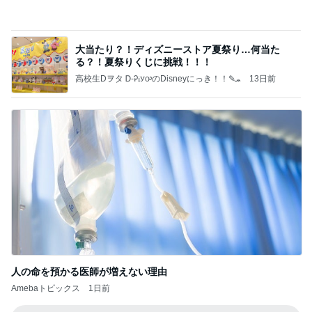
高校生Dヲタ Ꭰ-ᎮꭵꭹꭴのDisneyにっき！！✎ܚ
13日前
人の命を預かる医師が増えない理由
Amebaトピックス
1日前
記事を読む