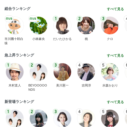
市川團十郎白
小林麻央
だいたひかる
桃
クロ
猿
急上昇ランキング
すべて見る
1
2
3
4
5
木村直人
BEYOOOOO
美川憲一
吉岡淳
水森かおり
NDS
新登場ランキング
すべて見る
1
2
3
4
5
BEYOOOOO
島倉りか
ゆうこりん
MOMIママ
石 安伊
NDS