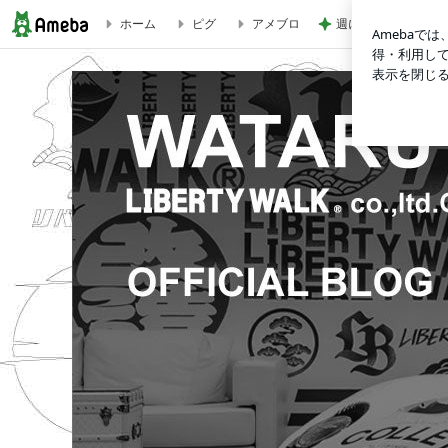
ホーム
ピグ
アメブロ
週に1回しか検診日
POP RACEさんGCDミニカーのミーティングありがとうご