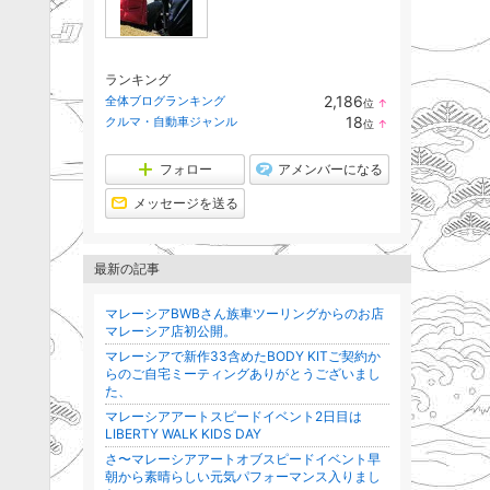
ランキング
2,186
全体ブログランキング
位
↑
ラ
18
クルマ・自動車ジャンル
位
↑
ン
ラ
キ
ン
ン
キ
フォロー
アメンバーになる
グ
ン
上
グ
メッセージを送る
昇
上
昇
最新の記事
マレーシアBWBさん族車ツーリングからのお店
マレーシア店初公開。
マレーシアで新作33含めたBODY KITご契約か
らのご自宅ミーティングありがとうございまし
た、
マレーシアアートスピードイベント2日目は
LIBERTY WALK KIDS DAY
さ〜マレーシアアートオブスピードイベント早
朝から素晴らしい元気パフォーマンス入りまし