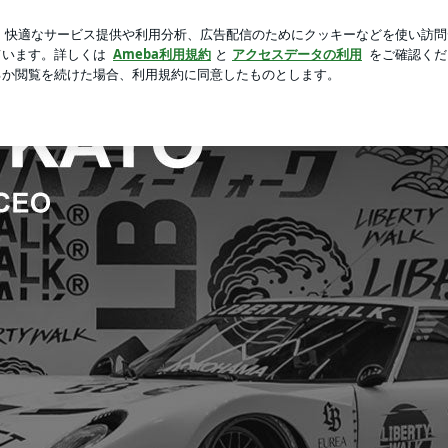
がない婦人科
芸能人ブログ
人気ブログ
新規登録
ログ
ざいました。 | リバティーウォーク代表シャコタンコヤジの「今