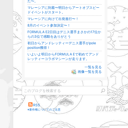
た〜。
マレーシアに到着〜明日からアートオブスピー
ドイベントがスタート。
マレーシアに向けて出発進行〜！
8月のイベント参加決定〜！
FORMULA E2日目はデニス選手まさかの17位か
らの3位で感動をありがとう
初日からアンドレッティーデニス選手がpole
position獲得！
いよいよ明日からFORMULA Eで初めてアンド
レッティーコラボマシーンが走ります。
一覧を見る
画像一覧を見る
RSS
※著作権についてのご注意