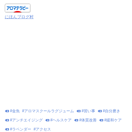
にほんブログ村
#
金魚
#
アロマスクールラグジューム
#
習い事
#
自分磨き
#
アンチエイジング
#
ヘルスケア
#
体質改善
#
緩和ケア
#
ラベンダー
#
アクセス