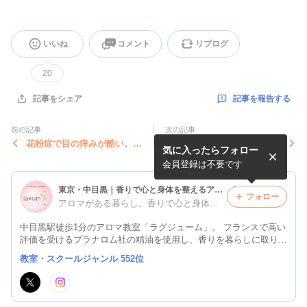
いいね
コメント
リブログ
20
記事を報告する
記事をシェア
前の記事
次の記事
花粉症で目の痒みが酷い。ロ
3月26日（土）一粒万倍日と
気に入ったらフォロー
ーズウォーターで対策。8歳
天赦日と寅の日。年に一度の
の子供も花粉症の薬を服用。
トリプル開運日～年始に購入
会員登録は不要です
アレルギーは
したCHANEL
東京・中目黒｜香りで心と身体を整えるアロマラグジューム
フォロー
アロマがある暮らし。香りで心と身体を元気にする。
中目黒駅徒歩1分のアロマ教室「ラグジューム」。 フランスで高い
評価を受けるプラナロム社の精油を使用し、香りを暮らしに取り入
れるセルフケアをご提案しています。 JAA日本アロマコーディネ
教室・スクールジャンル 552位
ーター協会認定校／NARD JAPAN認定校。