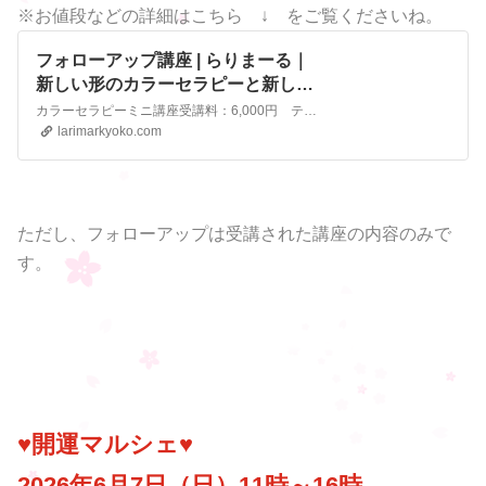
※お値段などの詳細はこちら ↓ をご覧くださいね。
フォローアップ講座 | らりまーる｜
新しい形のカラーセラピーと新しい
数秘術のサロン
カラーセラピーミニ講座受講料：6,000円 テキスト付きフォローアップ講座（プライベートレッスン）らりまーるで受講された方で復習をご希望の方1時間 3,000円 2時間 5,000円以降30分ごとに1,000円再受講ご希望の方新規受講者がいる場合のみ1日3,000円半日、1時間だけなど参加の場合は2,000円その他の場合はフォローアップ講座をご利用ください。
larimarkyoko.com
ただし、フォローアップは受講された講座の内容のみで
す。
♥開運マルシェ♥
2026年6月7日（日）11時～16時