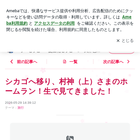
エンジェリンダイスカラーセラピー, CLカラーセラピー, カ
ラーセラピー講座, 数秘術講座, | エンジェリンダイス®カラ
アプリをダウンロードして
ブログの更新通知
を受け取りまし
開く
ーセラピー CLカラーセラピー 誕生花セラピー® 天体色
ょう。
数® 夢色空間 Larimar ☆らりまーる☆
エンジェリンダイス®カラーセラピー CLカ
フォロー
ラーセラピー 誕生花セラピー® 天体色数®
夢色空間 Larimar ☆らりまーる☆
前の記事へ
一覧
次の記事へ
シカゴへ移り、村神（上）さまのホ
ームラン！生で見てきました！
2026-05-29 14:39:12
テーマ：
旅行