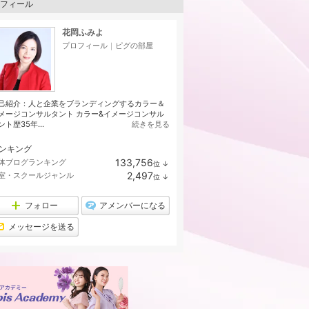
フィール
花岡ふみよ
プロフィール
｜
ピグの部屋
己紹介：人と企業をブランディングするカラー＆
メージコンサルタント カラー&イメージコンサル
ント歴35年...
続きを見る
ンキング
133,756
体ブログランキング
位
↓
ラ
2,497
室・スクールジャンル
位
↓
ン
ラ
キ
ン
ン
キ
フォロー
アメンバーになる
グ
ン
下
グ
メッセージを送る
降
下
降