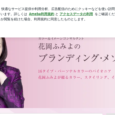
象激変の近影
芸能人ブログ
人気ブログ
新規登録
ログ
グ･メソッド