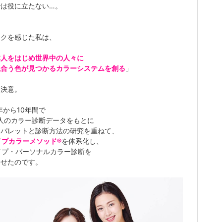
では役に立たない…。
ックを感じた私は、
本人をはじめ世界中の人々に
似合う色が見つかるカラーシステムを創る
」
を決意。
2年から10年間で
人のカラー診断データをもとに
ーパレットと診断方法の研究を重ねて、
イプカラーメソッド®
を体系化し、
イプ・パーソナルカラー診断を
させたのです。