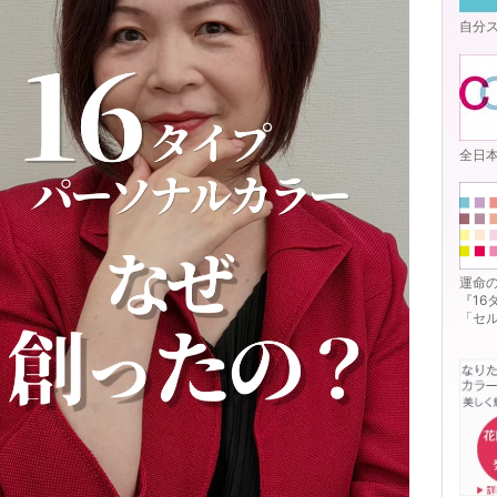
自分
全日
運命
『1
「セ