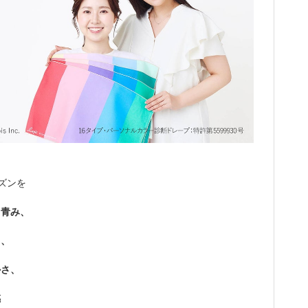
ズンを
・青み、
さ、
かさ、
感