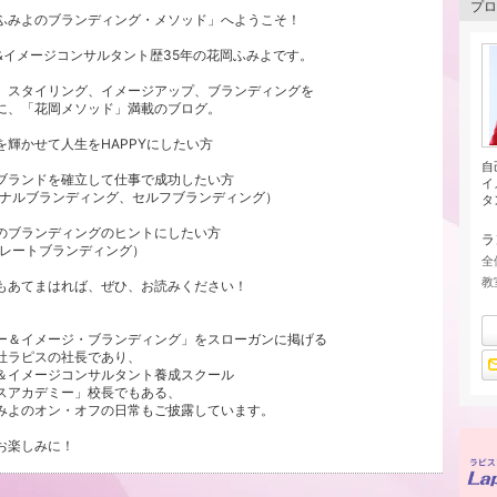
プロ
ふみよのブランディング・メソッド」へようこそ！
&イメージコンサルタント歴35年の花岡ふみよです。
、スタイリング、イメージアップ、ブランディングを
に、「花岡メソッド」満載のブログ。
を輝かせて人生をHAPPYにしたい方
自
ブランドを確立して仕事で成功したい方
イ
ソナルブランディング、セルフブランディング）
タ
のブランディングのヒントにしたい方
ラ
ポレートブランディング）
全
教
もあてまはれば、ぜひ、お読みください！
ー＆イメージ・ブランディング」をスローガンに掲げる
社ラピスの社長であり、
＆イメージコンサルタント養成スクール
スアカデミー」校長でもある、
みよのオン・オフの日常もご披露しています。
お楽しみに！