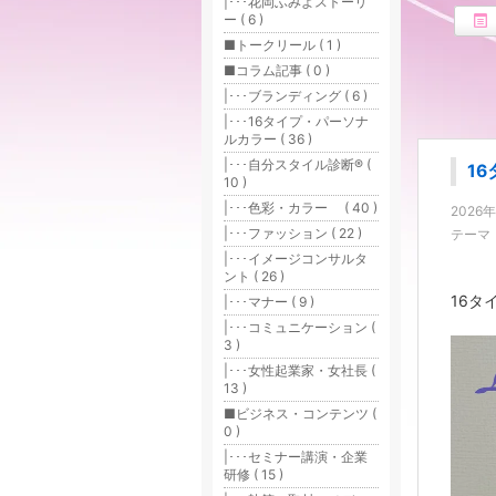
|･･･花岡ふみよストーリ
ー ( 6 )
■トークリール ( 1 )
■コラム記事 ( 0 )
|･･･ブランディング ( 6 )
|･･･16タイプ・パーソナ
ルカラー ( 36 )
|･･･自分スタイル診断® (
1
10 )
|･･･色彩・カラー ( 40 )
2026
|･･･ファッション ( 22 )
テーマ
|･･･イメージコンサルタ
ント ( 26 )
16タ
|･･･マナー ( 9 )
|･･･コミュニケーション (
3 )
|･･･女性起業家・女社長 (
13 )
■ビジネス・コンテンツ (
0 )
|･･･セミナー講演・企業
研修 ( 15 )