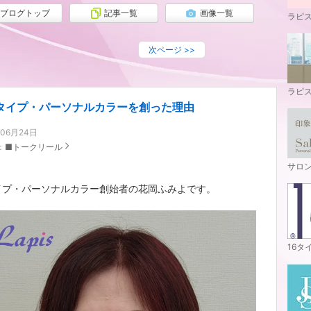
ブログトップ
記事一覧
画像一覧
ラピ
次ページ
>>
ラピ
6タイプ・パーソナルカラーを創った理由
年06月24日
：
■トークリール
サロ
イプ・パーソナルカラー創始者の花岡ふみよです。
16タ