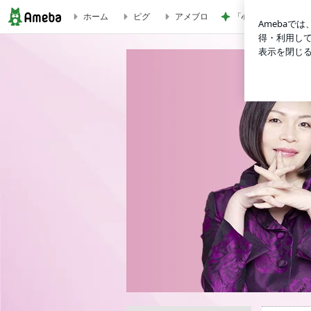
ホーム
ピグ
アメブロ
「心配」堂本剛 印
カラー＆イメージコンサルタント 花岡ふみよの ブランディン