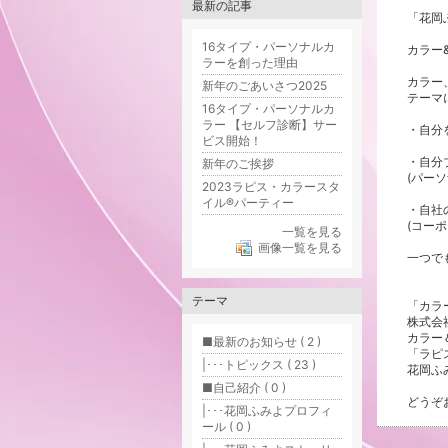
最新の記事
「花岡
16タイプ・パーソナルカ
カラー
ラーを創った理由
カラー
新年のごあいさつ2025
テーマ
16タイプ・パーソナルカ
ラー 【セルフ診断】サー
・自分
ビス開始！
・自分
新年のご挨拶
(パー
2023ラピス・カラースタ
イル®パーティー
・自社
(コー
一覧を見る
画像一覧を見る
一つで
テーマ
「カラ
株式会
カラー
■最新のお知らせ ( 2 )
「ラピ
|･･･トピックス ( 23 )
花岡ふ
■自己紹介 ( 0 )
どうぞ
|･･･花岡ふみよプロフィ
ール ( 0 )