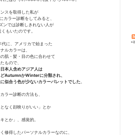
センスを取得した私が
人にカラー診断をしてみると、
ーズンでは診断しきれない人が
近くもいたのです。
※
0年代に、アメリカで始まった
ソナルカラーは、
人の肌・髪・目の色に合わせて
れたもので、
ち日本人含めアジア人は
どAutumnかWinterに分類され、
人に似合う色が少ないカラーパレットでした
。
、カラー診断の方法も、
んとなく顔映りがいい」とか
テキとか」、感覚的。
かく修得したパーソナルカラーなのに、