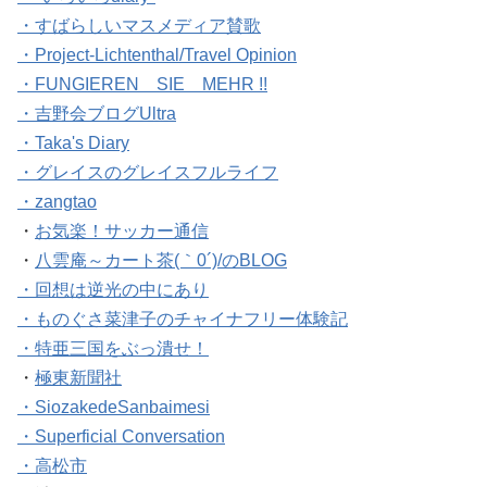
・すばらしいマスメディア賛歌
・Project-Lichtenthal/Travel Opinion
・FUNGIEREN SIE MEHR !!
・吉野会ブログUltra
・Taka's Diary
・グレイスのグレイスフルライフ
・zangtao
・
お気楽！サッカー通信
・
八雲庵～カート茶(｀0´)/のBLOG
・回想は逆光の中にあり
・ものぐさ菜津子のチャイナフリー体験記
・特亜三国をぶっ潰せ！
・
極東新聞社
・SiozakedeSanbaimesi
・Superficial Conversation
・高松市