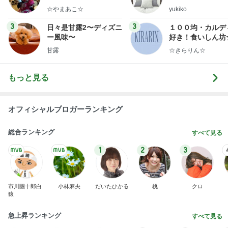
ep Life Simple
☆やまあこ☆
yukiko
ンテリアのきろく
3
3
日々是甘露2〜ディズニ
１００均・カルデ
ー風味〜
好き！食いしん坊
らりん☆のブログ
甘露
☆きらりん☆
もっと見る
オフィシャルブロガーランキング
総合ランキング
すべて見る
1
2
3
市川團十郎白
小林麻央
だいたひかる
桃
クロ
猿
急上昇ランキング
すべて見る