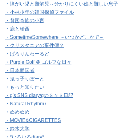
・障がい児と難解児～分かりにくい娘と難しい息子
・小林少年の韓国探偵ファイル
・貧困奇族の小言
・鹿と瑞西
・SometimeSomewhere ～いつかどこかで～
・クリスタニアの事件簿？
・ぱろりんわーるど
・Purple Golf ＠ ゴルフな日々
・日本愛国者
・鬼っ子りぽーと
・もっと知りたい
・g's SNS diary/gのＳＮＳ日記
・Natural Rhythm♪
・ぬめぬめ
・MOVIE&CIGARETTES
・鈴木大学
・*いろいろdiary*