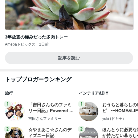
3年放置の極みだった多肉トレー
Amebaトピックス
2日前
記事を読む
トップブロガーランキング
旅行
インテリア&DIY
1
1
「吉田さんちのファミ
おうちと暮らしの
リー日記」Powered b
ピ 〜HOME&LI
y Ameba 吉田さんファ
吉田さんファミリー
yuki (ドキ子）
ミリーオフィシャルブ
ログ
2
2
☆やまあこ☆さんのデ
ほんとうに必要な
ィズニー日記
か持たない暮らし