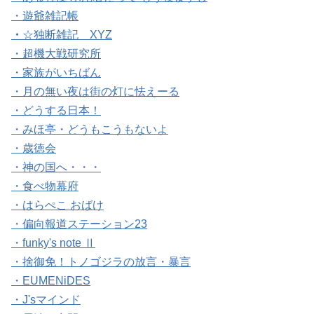
・遊爺雑記帳
・
☆独断雑記 XYZ
・超機大戦研究所
・家族がいちばん
・月の無い夜は街の灯に怯えーる
・どうする日本！
・みほ亭・どうもこうもないよ
・歳徳会
・神の国へ・・・
・食べ物幕府
・はらぺこ おばけ
・偏向報道ステーション23
・funky's note Ⅱ
・捨御免！トノゴジラの放言・暴言
・EUMENiDES
・J'sマインド