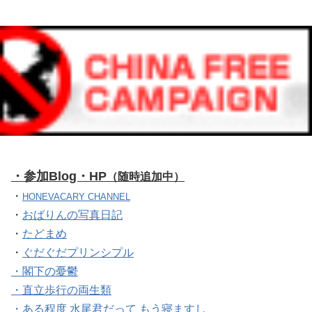
・参加Blog・HP
（随時追加中）
・
HONEVACARY CHANNEL
・
おばりんの写真日記
・
たどまめ
・
ぐだぐだプリンシプル
・閣下の憂鬱
・直立歩行の両生類
・ある程度 水尾君だって もう寝ますし