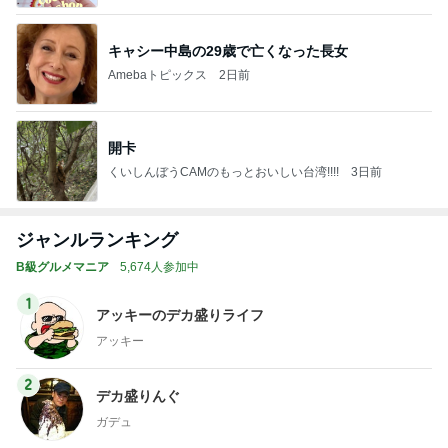
キャシー中島の29歳で亡くなった長女
Amebaトピックス
2日前
開卡
くいしんぼうCAMのもっとおいしい台湾!!!!
3日前
ジャンルランキング
B級グルメマニア
5,674人参加中
1
アッキーのデカ盛りライフ
アッキー
2
デカ盛りんぐ
ガデュ