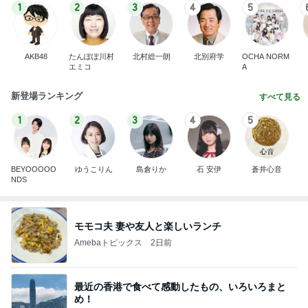
1
2
3
4
5
AKB48
たんぽぽ川村
北村総一朗
北別府学
OCHA NORM
エミコ
A
新登場ランキング
すべて見る
1
2
3
4
5
BEYOOOOO
ゆうこりん
島倉りか
石 安伊
蒼井心音
NDS
モモコ夫 妻や友人と楽しいランチ
Amebaトピックス
2日前
最近の香港で食べて感動したもの、いろいろまと
め！