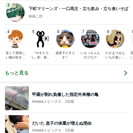
3
下町マリーンズ・一口馬主・立ち飲み・立ち食いそば
柳橋二郎
4
5
6
7
8
安くて美味し
『やすたろ
道産子どすど
いもっちゃん
たかまつせん
い物が好き☆
う』的 食の
す！
のブログ
いちの食い散
彡
備忘録
らかし日記
もっと見る
甲羅が割れ負傷した指定外来種の亀
Amebaトピックス
2日前
だいた 息子の体重が増えぬ理由
Amebaトピックス
2日前