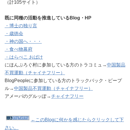
（計105サイト）
既に同種の活動を推進しているBlog・HP
・博士の独り言
・歳徳会
・神の国へ・・・
・食べ物幕府
・はらぺこ おばけ
にほんぶろぐ村に参加している方のトラコミュ→
中国製品
不買運動（チャイナフリー）
BlogPeopleに参加している方のトラックバック・ピープ
ル→
中国製品不買運動（チャイナフリー）
アメーバのグルッぽ→
チャイナフリー
←このBlogに何かを感じたらクリックして下
さい。