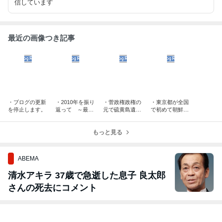
信しています
最近の画像つき記事
・ブログの更新
・2010年を振り
・菅政権政権の
・東京都が全国
を停止します。
返って ～最悪
元で硫黄島遺骨
で初めて朝鮮学
の出来事の中で
収集事業が大幅
校への補助金を
中国と民主党の
拡大 ～英霊達
停止 ～変化の
真実が国民へ浸
もっと見る
を1日も早く日
兆し～
透した年～
本へ～
ABEMA
清水アキラ 37歳で急逝した息子 良太郎
さんの死去にコメント