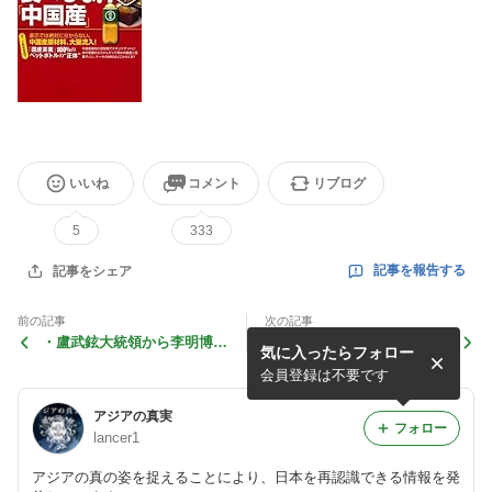
いいね
コメント
リブログ
5
333
記事を報告する
記事をシェア
前の記事
次の記事
・盧武鉉大統領から李明博大
・当Blogは中国製品不買運
気に入ったらフォロー
統領へ ～大統領交代で最悪
動を推進します ～日本政府
の状態から脱することはでき
と中国政府へ明確なメッセー
会員登録は不要です
るか～
ジを～
アジアの真実
フォロー
lancer1
アジアの真の姿を捉えることにより、日本を再認識できる情報を発