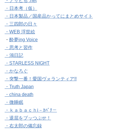
・アサヒる .net
・日本考（仮）
・日本製品／国産品かってにまとめサイト
・三四郎の日々
・WEB 浮世絵
・
酔夢ing Voice
・思考と習作
・鴻日記
・STARLESS NIGHT
・かなろぐ
・突撃一番！愛国ヴォランティア!!
・Truth Japan
・
china death
・微睡眠
・ｋａｂａｃｈi－ｶﾊﾞﾁ－
・退屈をブッつぶせ！
・右太郎の備忘録