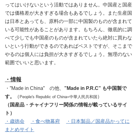
ってはいけないという活動ではありません。中国産と国産
では価格差が大きすぎる場合もあるでしょう。また
生産国
は日本とあっても、原料の一部に中国製のものが含まれて
いる可能性があることがあります。もちろん、徹底的に調
べて少しでも中国産のものが含まれていたら絶対に買わな
いという行動ができるのであればベストですが、そこまで
やるのは個人には負担が大きすぎるでしょう。無理のない
範囲でいいと思います。
・情報
・”Made in China” の他、
”Made in P.R.C” も中国製で
す。
（
）
Peopl
e'
s R
epublic of
China=中華人民共和国
（国産品・チャイナフリー関係の情報が載っているサイ
ト）
・歳徳会
・食べ物幕府
・日本製品／国産品かってに
まとめサイト