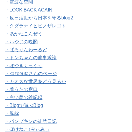
・電波な空間
・LOOK BACK AGAIN
・反日活動から日本を守るblog2
・クダラナイヒビノザレゴト
・あかねこんぜう
・おやじの晩酌
・ぱろりんわーるど
・ドンちゃんの他事総論
・ぼやきくっくり
・kazoeutaさんのページ
・カオスな世界をどう見るか
・着うたの窓口
・白い烏の雑記録
・Blogで遊ぶBlog
・風枕
・パンプキンの徒然日記
・ぼけねこ♪みぃみぃ