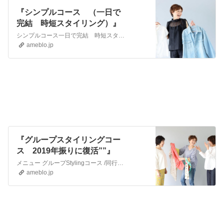
『シンプルコース （一日で
完結 時短スタイリング）』
シンプルコース一日で完結 時短スタイリング４時間 35,000円＋税１日 1時間 ミーティング 3時間 スタイリング尚スタイリング２時間でも受付し…
ameblo.jp
『グループスタイリングコー
ス 2019年振りに復活””』
メニュー グループStylingコース /同行ショッピング ご友人 ご夫妻 恋人 姉妹 兄弟 等親しいお仲間さんとスタイリングを楽しんでいただけるコース …
ameblo.jp