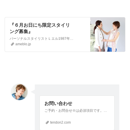
『６月お日にち限定スタイリ
ング募集』
パーソナルスタイリストＬエル1987年関西を中心にモデル活動2000年飲食店勤務開始2011-13年介護福祉士施設にてボランティアメイク2014年パーソナルス…
ameblo.jp
お問い合わせ
ご予約・お問合せ※は必須項目です。※フォーム送信がうまくいかない方は 「lalala.333sf☆gmail.com」（☆は@にしてください。）までメールにてお申込み下さい。
tendon2.com