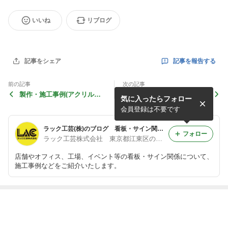
いいね
リブログ
記事を報告する
記事をシェア
前の記事
次の記事
製作・施工事例(アクリル製
製作・施工事例（飛沫感染対
気に入ったらフォロー
マガジンラックカバー)自動
策透明アクリルパーテーショ
車販売店
ン）葬儀ホール
会員登録は不要です
ラック工芸(株)のブログ 看板・サイン関係の施工事例など
フォロー
ラック工芸株式会社 東京都江東区の看板屋です
店舗やオフィス、工場、イベント等の看板・サイン関係について、
施工事例などをご紹介いたします。