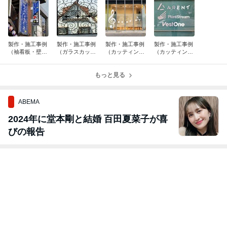
製作・施工事例
製作・施工事例
製作・施工事例
製作・施工事例
（袖看板・壁面
（ガラスカッテ
（カッティング
（カッティング
看板）飲食店
ィングシート切
シート切文字・
シート切文字）
文字）格子柄ウ
ガラスフィル
屋外入口サイ
ィンドウサイン
もっと見る
ム）屋外ウィン
ン・屋内受付サ
ドウサイン 音
イン IT系
楽教室
ABEMA
2024年に堂本剛と結婚 百田夏菜子が喜
びの報告