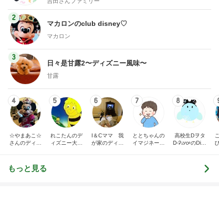
2
マカロンのclub disney♡
マカロン
3
日々是甘露2〜ディズニー風味〜
甘露
4
5
6
7
8
☆やまあこ☆
れこたんのデ
I＆Cママ 我
ととちゃんの
高校生Dヲタ
さんのディズ
ィズニー大好
が家のディズ
イマジネーシ
Ꭰ-ᎮꭵꭹꭴのDisn
ニー日記
き♡孫4人
ニー♡ブログ
ョンタイム
eyにっき！！
✎ܚ
もっと見る