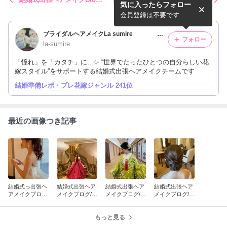
気に入ったらフォロー
横浜ロイヤルパークホテルの
レストランウエディングの素
花嫁
敵な花嫁＠日比谷パレス
会員登録は不要です
ブライダルヘアメイクLa sumire
フォロー
la-sumire
「憧れ」を「カタチ」に…✨ “世界でたったひとつの自分らしい花
嫁スタイル”をサポートする結婚式出張ヘアメイクチームです
結婚準備レポ・プレ花嫁ジャンル 241位
最近の画像つき記事
結婚式っ出張ヘ
結婚式出張ヘア
結婚式出張ヘア
結婚式出張ヘア
アメイクブログ/
メイクブログ/
メイクブログ/
メイクブログ/
とびきりキュー
横浜ロイヤルパ
目黒雅叙園のキ
帝国ホテルの可
トなパレスホテ
ークホテルの可
ュートな花嫁
愛い花嫁の2ス
ルの花嫁 3スタ
愛い花嫁 2ス
もっと見る
和装からWDス
タイル
イル
タイル
タイル