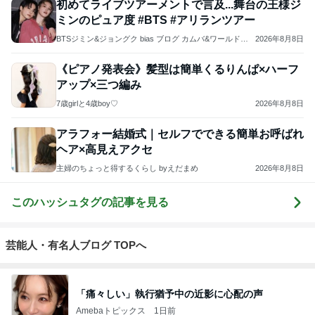
初めてライブツアーメントで言及...舞台の王様ジ
ミンのピュア度 #BTS #アリランツアー
BTSジミン&ジョングク bias ブログ カムバ&ワールドツ
2026年8月8日
アーの記録
《ピアノ発表会》髪型は簡単くるりんぱ×ハーフ
アップ×三つ編み
7歳girlと4歳boy♡
2026年8月8日
アラフォー結婚式｜セルフでできる簡単お呼ばれ
ヘア×高見えアクセ
主婦のちょっと得するくらし byえだまめ
2026年8月8日
このハッシュタグの記事を見る
芸能人・有名人ブログ TOPへ
「痛々しい」執行猶予中の近影に心配の声
Amebaトピックス
1日前