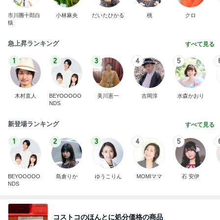
市川團十郎白
小林麻央
だいたひかる
桃
クロ
猿
急上昇ランキング
すべて見る
1
2
3
4
5
木村直人
BEYOOOOO
美川憲一
吉岡淳
水森かおり
NDS
新登場ランキング
すべて見る
1
2
3
4
5
BEYOOOOO
島倉りか
ゆうこりん
MOMIママ
石 安伊
NDS
コストコのほんとに処分価格の商品