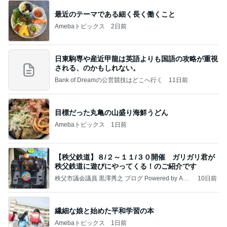
最近のテーマである細く長く働くこと
Amebaトピックス
2日前
日東駒専や産近甲龍は英語よりも国語の攻略が重視
される、のかもしれない。
Bank of Dreamの公営競技はどこへ行く
11日前
目標だった丸亀の山盛り海鮮うどん
Amebaトピックス
1日前
【秩父鉄道】８/２～１１/３０開催 ガリガリ君が
秩父鉄道に遊びにやってくる！のご紹介です
秩父市議会議員 黒澤秀之 ブログ Powered by Ame
10日前
ba
繊細な娘と始めた平和学習の本
Amebaトピックス
1日前