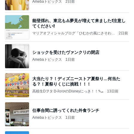
Amebaトピックス
2日前
能登揺れ、東北も⚠️夢見が増えて来ました❗️注意し
てください❗️
マリアオフィシャルブログ「ひむかの風にさそわれ
2日前
て」Powered by Ameba
ショックを受けたヴァンクリの閉店
Amebaトピックス
1日前
大当たり？！ディズニーストア夏祭り…何当た
る？！夏祭りくじに挑戦！！！
高校生Dヲタ Ꭰ-ᎮꭵꭹꭴのDisneyにっき！！✎ܚ
13日前
仕事合間に誘ってくれた外食ランチ
Amebaトピックス
1日前