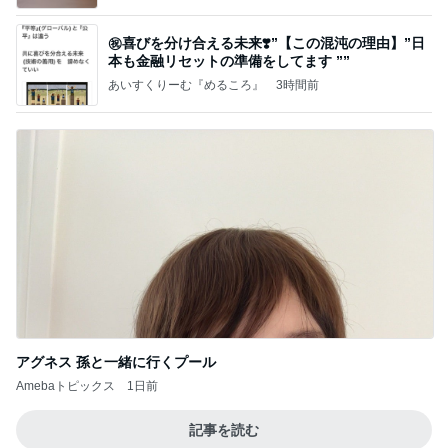
㊗️喜びを分け合える未来❣️”【この混沌の理由】”⽇
本も⾦融リセットの準備をしてます ””
あいすくりーむ『めるころ』
3時間前
アグネス 孫と一緒に行くプール
Amebaトピックス
1日前
記事を読む