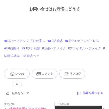
お問い合せはお気軽にどうぞ
#
ハーフアップ
#
お色直し
#
結婚式
#
ウエディングドレス
#
前撮り
#
プレ花嫁
#
出張ヘアメイク
#
ブライダルヘアメイク
#
結婚式準備
#
結婚式ヘア
いいね
コメント
リブログ
6
記事を報告する
記事をシェア
前の記事
次の記事
結婚式出張ヘアメイクBlog/
結婚式出張ヘアメイクBlog/