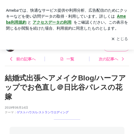
結婚式出張ヘアメイクBlog/ハーフアップでお色直し＠日比谷
パレスの花嫁 | ブライダルヘアメイクLa sumire
アプリをダウンロードして
ブログの更新通知
を受け取りまし
開く
ょう。
ブライダルヘアメイクLa sumire
フォロー
前の記事へ
一覧
次の記事へ
結婚式出張ヘアメイクBlog/ハーフア
ップでお色直し＠日比谷パレスの花
嫁
2019年06月14日
テーマ：
ゲストハウス/レストランウエディング