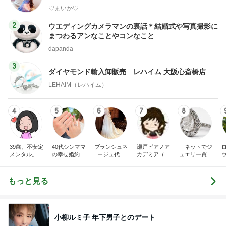
♡まいか♡
2
ウエディングカメラマンの裏話＊結婚式や写真撮影に
まつわるアンなことやコンなこと
dapanda
3
ダイヤモンド輸入卸販売 レハイム 大阪心斎橋店
LEHAIM（レハイム）
4
5
6
7
8
39歳。不安定
40代シンママ
ブランシュネ
瀬戸ピアノア
ネットでジ
メンタル。婚
の幸せ婚約日
ージュ代官
カデミア（瀬
ュエリー買っ
活→プレ花
記♡
山 ウェディ
戸市ピアノ教
ちゃった♪
嫁。ダイエッ
ングドレスの
室）〜由梨香
闘
トブログ。
オーダーメー
先生のブロ
ｽ
もっと見る
ドのお仕事日
グ〜
ﾝﾃ
記
小柳ルミ子 年下男子とのデート