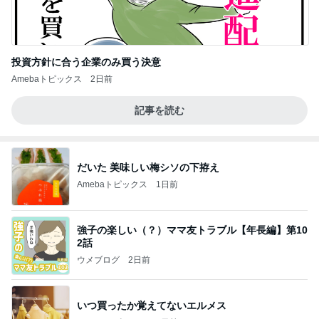
投資方針に合う企業のみ買う決意
Amebaトピックス
2日前
記事を読む
だいた 美味しい梅シソの下拵え
Amebaトピックス
1日前
強子の楽しい（？）ママ友トラブル【年長編】第10
2話
ウメブログ
2日前
いつ買ったか覚えてないエルメス