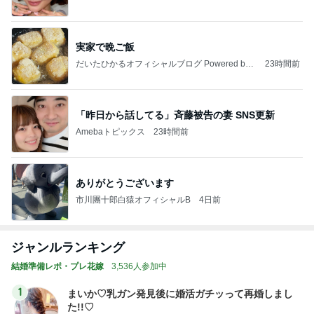
実家で晩ご飯
だいたひかるオフィシャルブログ Powered by
23時間前
Ameba
「昨日から話してる」斉藤被告の妻 SNS更新
Amebaトピックス
23時間前
ありがとうございます
市川團十郎白猿オフィシャルB
4日前
ジャンルランキング
結婚準備レポ・プレ花嫁
3,536人参加中
1
まいか♡乳ガン発見後に婚活ガチッって再婚しまし
た!!♡