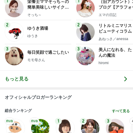
1
1
栄養士ママそっち～の
（旧アカウント）
簡単美味しいサイクル
ブログ【アラフォ
献立
社売却セカンドラ
そっち～
エマの日記
フ】
2
2
リトルミニマリス
ゆうき酒場
ビューティコラム 
ゆうき
little minimalist'
あねっさ／anessa
uty colum
3
3
美人になれる、た
毎日笑顔で過ごしたい
んの魔法
モモ母さん
hiromi
もっと見る
オフィシャルブロガーランキング
総合ランキング
すべて見る
1
2
3