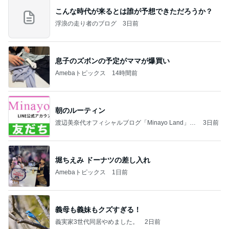
こんな時代が来るとは誰が予想できただろうか？
浮浪の走り者のブログ
3日前
息子のズボンの予定がママが爆買い
Amebaトピックス
14時間前
朝のルーティン
渡辺美奈代オフィシャルブログ「Minayo Land」P
3日前
owered by Ameba
堀ちえみ ドーナツの差し入れ
Amebaトピックス
1日前
義母も義妹もクズすぎる！
義実家3世代同居やめました。
2日前