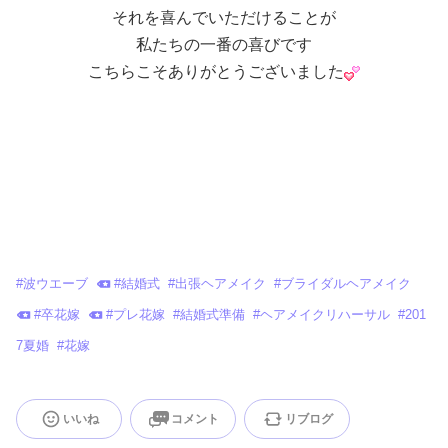
それを喜んでいただけることが
私たちの一番の喜びです
こちらこそありがとうございました
#
波ウエーブ
#
結婚式
#
出張ヘアメイク
#
ブライダルヘアメイク
#
卒花嫁
#
プレ花嫁
#
結婚式準備
#
ヘアメイクリハーサル
#
201
7夏婚
#
花嫁
いいね
コメント
リブログ