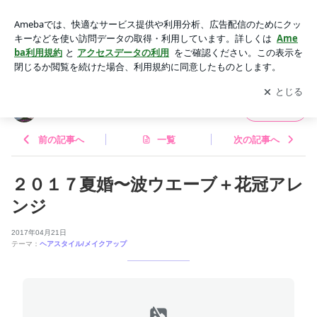
２０１７夏婚〜波ウエーブ＋花冠アレンジ | ブライダルヘアメ
イクLa sumire
アプリをダウンロードして
ブログの更新通知
を受け取りまし
開く
ょう。
ブライダルヘアメイクLa sumire
フォロー
前の記事へ
一覧
次の記事へ
２０１７夏婚〜波ウエーブ＋花冠アレ
ンジ
2017年04月21日
テーマ：
ヘアスタイル/メイクアップ