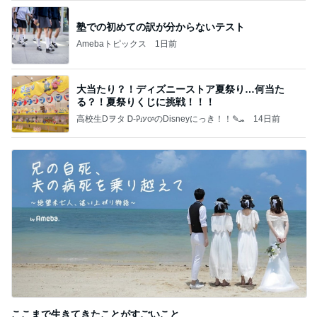
塾での初めての訳が分からないテスト
Amebaトピックス
1日前
大当たり？！ディズニーストア夏祭り…何当た
る？！夏祭りくじに挑戦！！！
高校生Dヲタ Ꭰ-ᎮꭵꭹꭴのDisneyにっき！！✎ܚ
14日前
ここまで生きてきたことがすごいこと