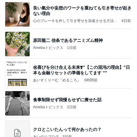
良い氣分や妄想のワークを重ねても引き寄せが起き
ない理由
心のブレーキを外して引き寄せを加速させる方法：
4日前
引き寄せ研究所
原田龍二 信条であるアニミズム精神
Amebaトピックス
1日前
㊗️喜びを分け合える未来❣️”【この混沌の理由】”⽇
本も⾦融リセットの準備をしてます ””
あいすくりーむ『めるころ』
6時間前
食事制限せず我慢もせずに痩せた話
Amebaトピックス
2日前
クロとこいたんって何かあったの？
あいのりブログ
3日前