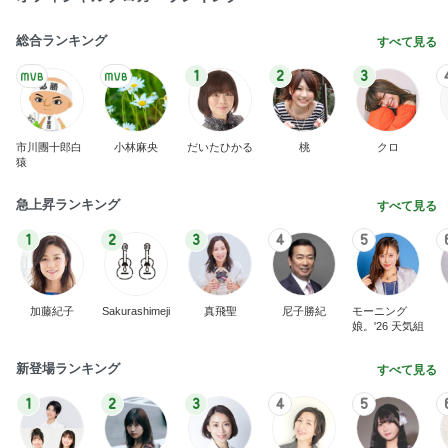
総合ランキング
すべて見る
1
2
3
市川團十郎白
小林麻央
だいたひかる
桃
クロ
猿
急上昇ランキング
すべて見る
1
2
3
4
5
加藤紀子
Sakurashimeji
真飛聖
尼子勝紀
モーニング
娘。'26 天気組
新登場ランキング
すべて見る
1
2
3
4
5