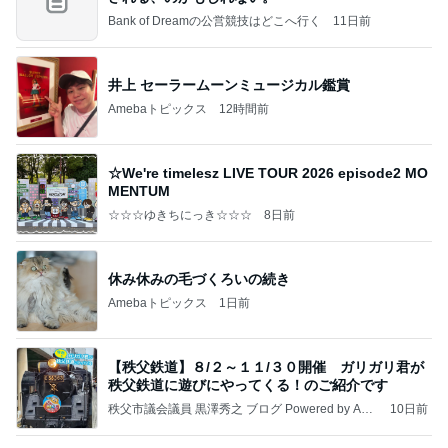
Bank of Dreamの公営競技はどこへ行く
11日前
井上 セーラームーンミュージカル鑑賞
Amebaトピックス
12時間前
☆We're timelesz LIVE TOUR 2026 episode2 MO
MENTUM
☆☆☆ゆきちにっき☆☆☆
8日前
休み休みの毛づくろいの続き
Amebaトピックス
1日前
【秩父鉄道】８/２～１１/３０開催 ガリガリ君が
秩父鉄道に遊びにやってくる！のご紹介です
秩父市議会議員 黒澤秀之 ブログ Powered by Ame
10日前
ba