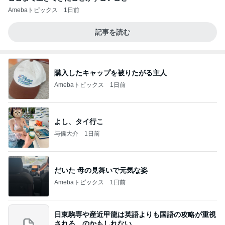
Amebaトピックス
1日前
記事を読む
購入したキャップを被りたがる主人
Amebaトピックス
1日前
よし、タイ行こ
与儀大介
1日前
だいた 母の見舞いで元気な姿
Amebaトピックス
1日前
日東駒専や産近甲龍は英語よりも国語の攻略が重視
される、のかもしれない。