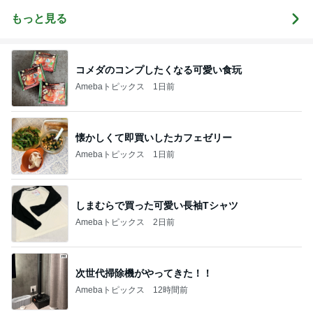
嫁。ダイエッ
心斎橋店
ングドレスの
室）〜由梨香
ラリヨのブロ
トブログ。
オーダーメー
先生のブロ
グ◎
もっと見る
ドのお仕事日
グ〜
記
コメダのコンプしたくなる可愛い食玩
Amebaトピックス
1日前
懐かしくて即買いしたカフェゼリー
Amebaトピックス
1日前
しまむらで買った可愛い長袖Tシャツ
Amebaトピックス
2日前
次世代掃除機がやってきた！！
Amebaトピックス
12時間前