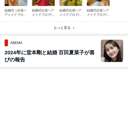
結婚式っ出張ヘ
結婚式出張ヘア
結婚式出張ヘア
結婚式出張ヘア
アメイクブログ/
メイクブログ/
メイクブログ/
メイクブログ/
とびきりキュー
横浜ロイヤルパ
目黒雅叙園のキ
帝国ホテルの可
トなパレスホテ
ークホテルの可
ュートな花嫁
愛い花嫁の2ス
ルの花嫁 3スタ
愛い花嫁 2ス
もっと見る
和装からWDス
タイル
イル
タイル
タイル
ABEMA
2024年に堂本剛と結婚 百田夏菜子が喜
びの報告