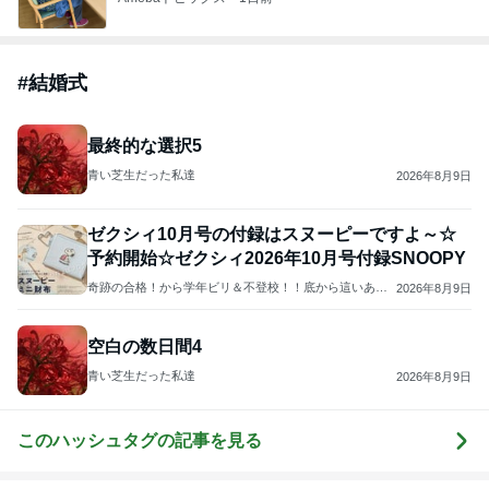
#
結婚式
最終的な選択5
青い芝生だった私達
2026年8月9日
ゼクシィ10月号の付録はスヌーピーですよ～☆
予約開始☆ゼクシィ2026年10月号付録SNOOPY
奇跡の合格！から学年ビリ＆不登校！！底から這いあが
2026年8月9日
ったブログ
空白の数日間4
青い芝生だった私達
2026年8月9日
このハッシュタグの記事を見る