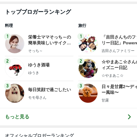
トップブロガーランキング
料理
旅行
1
1
栄養士ママそっち～の
「吉田さんちのフ
簡単美味しいサイクル
リー日記」Powere
献立
y Ameba 吉田さ
そっち～
吉田さんファミリー
ミリーオフィシャ
ログ
2
2
☆やまあこ☆さん
ゆうき酒場
ィズニー日記
ゆうき
☆やまあこ☆
3
3
日々是甘露2〜デ
毎日笑顔で過ごしたい
ー風味〜
モモ母さん
甘露
もっと見る
オフィシャルブロガーランキング