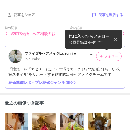
記事を報告する
記事をシェア
前の記事
次の記事
#2017秋婚 ヘア相談のお客
２０１７夏婚〜ヘア相談
気に入ったらフォロー
様
会員登録は不要です
ブライダルヘアメイクLa sumire
フォロー
la-sumire
「憧れ」を「カタチ」に…✨ “世界でたったひとつの自分らしい花
嫁スタイル”をサポートする結婚式出張ヘアメイクチームです
結婚準備レポ・プレ花嫁ジャンル 180位
最近の画像つき記事