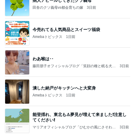
病人アピールしてきたクソ義母
田舎のクソ義母vs都会育ちの嫁
3日前
今売れてる人気商品とスイーツ福袋
Amebaトピックス
1日前
わあ喉は‥
藤田朋子オフィシャルブログ「笑顔の種と眠る犬」
3日前
Powered by Ameba
潰した納戸がキッチンへと大変身
Amebaトピックス
1日前
能登揺れ、東北も⚠️夢見が増えて来ました❗️注意し
てください❗️
マリアオフィシャルブログ「ひむかの風にさそわれ
3日前
て」Powered by Ameba