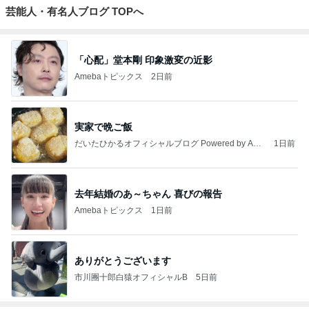
芸能人・有名人ブログ TOPへ
「心配」堂本剛 印象激変の近影
Amebaトピックス
2日前
実家で晩ご飯
だいたひかるオフィシャルブログ Powered by Ame
1日前
ba
去年結婚のあ～ちゃん 喜びの報告
Amebaトピックス
1日前
ありがとうございます
市川團十郎白猿オフィシャルB
5日前