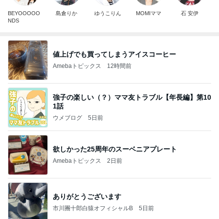
BEYOOOOO
島倉りか
ゆうこりん
MOMIママ
石 安伊
NDS
値上げでも買ってしまうアイスコーヒー
Amebaトピックス
12時間前
強子の楽しい（？）ママ友トラブル【年長編】第10
1話
ウメブログ
5日前
欲しかった25周年のスーベニアプレート
Amebaトピックス
2日前
ありがとうございます
市川團十郎白猿オフィシャルB
5日前