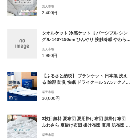
わさら キルトケット 夏用掛け布団 タオルケ
楽天市場
ット 夏用 掛け布団 肌掛け布団 洗える 肌掛布
2,400円
団 掛布団 掛ふとん 肌掛け 夏布団 掛け布団
薄い 肌かけ布団 ウォッシャブル 掛ぶとん
タオルケット 冷感ケット リバーシブル シン
グル 140×190cm ひんやり 接触冷感 やわらか
パイル 丸洗いOK 肌かけ 肌掛け 吸水 クール
楽天市場
ケット A729
1,980円
【ふるさと納税】 ブランケット 日本製 洗え
る 除湿 防臭 快眠 ドライクール 37.5テクノロ
ジー 爽快眠 DryCool 1人掛け タオルケット
楽天市場
洗濯可 寝具 国産
30,000円
3枚目無料 夏布団 夏用掛け布団 肌掛け布団
ふわさら 夏掛け布団 掛け布団 夏用 肌布団 キ
ルトケット 夏 布団 洗える 肌 掛け布団 夏用
楽天市場