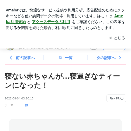
寝ない赤ちゃんが…寝過ぎなティーンになった！ | かずママオ
フィシャルブログ「兄の自死、夫の病死を乗り越えて」Power
アプリをダウンロードして
ブログの更新通知
を受け取りまし
開く
ed by Ameba
ょう。
かずママオフィシャルブログ「兄の
フォロー
自死、夫の病死を乗り越えて」
前の記事へ
一覧
次の記事へ
寝ない赤ちゃんが…寝過ぎなティー
ンになった！
2022-08-04 03:20:15
テーマ：
・娘