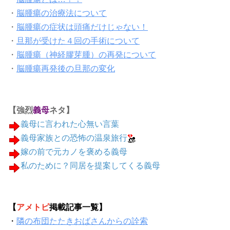
・
脳腫瘍の治療法について
・
脳腫瘍の症状は頭痛だけじゃない！
・
旦那が受けた４回の手術について
・
脳腫瘍（神経膠芽腫）の再発について
・
脳腫瘍再発後の旦那の変化
【強烈
義母
ネタ】
義母に言われた心無い言葉
義母家族との恐怖の温泉旅行
嫁の前で元カノを褒める義母
私のために？同居を提案してくる義母
【
アメトピ
掲載記事一覧】
・
隣の布団たたきおばさんからの詮索