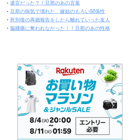
・
遺言だった？！旦那のあの言葉
・
旦那の病気で壊れた、嫁姑のもろい関係性
・
死別後の再婚報告をしたら離れていった友人
・
脳腫瘍に奪われなかった！！旦那のあの性格
PR