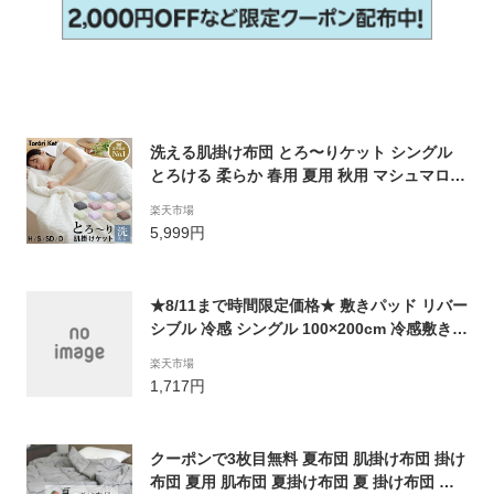
洗える肌掛け布団 とろ〜りケット シングル
とろける 柔らか 春用 夏用 秋用 マシュマロケ
ット ダウンケット 羽毛肌掛け布団 をご検討
楽天市場
の方にも 肌掛け 肌布団 レーヨンケット キル
5,999円
トケット とろーりケット 父の日 ギフト
★8/11まで時間限定価格★ 敷きパッド リバー
シブル 冷感 シングル 100×200cm 冷感敷きパ
ッド 防ダニ 抗菌防臭 洗える 丸洗いOK ウォ
楽天市場
ッシャブル ひんやり 接触冷感 さらっと 吸水
1,717円
速乾 夏 冷感マット 敷パッド 敷きパット ベッ
ドパッド ベッドシーツ 寝具 A718
クーポンで3枚目無料 夏布団 肌掛け布団 掛け
布団 夏用 肌布団 夏掛け布団 夏 掛け布団 ふ