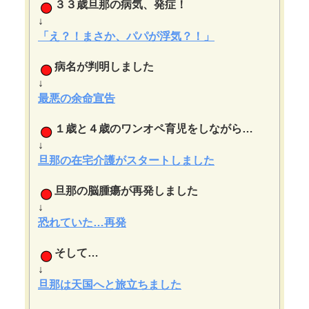
３３歳旦那の病気、発症！
↓
「え？！まさか、パパが浮気？！」
病名が判明しました
↓
最悪の余命宣告
１歳と４歳のワンオペ育児をしながら…
↓
旦那の在宅介護がスタートしました
旦那の脳腫瘍が再発しました
↓
恐れていた…再発
そして…
↓
旦那は天国へと旅立ちました