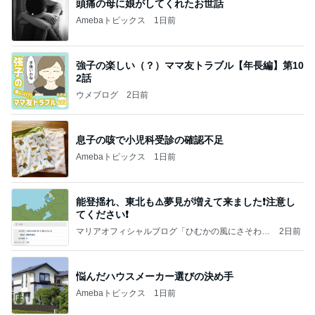
頭痛の母に娘がしてくれたお世話
Amebaトピックス
1日前
強子の楽しい（？）ママ友トラブル【年長編】第10
2話
ウメブログ
2日前
息子の咳で小児科受診の確認不足
Amebaトピックス
1日前
能登揺れ、東北も⚠️夢見が増えて来ました❗️注意し
てください❗️
マリアオフィシャルブログ「ひむかの風にさそわれ
2日前
て」Powered by Ameba
悩んだハウスメーカー選びの決め手
Amebaトピックス
1日前