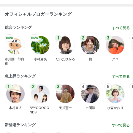
オフィシャルブロガーランキング
総合ランキング
すべて見る
1
2
3
市川團十郎白
小林麻央
だいたひかる
桃
クロ
猿
急上昇ランキング
すべて見る
1
2
3
4
5
木村直人
BEYOOOOO
美川憲一
吉岡淳
水森かおり
NDS
新登場ランキング
すべて見る