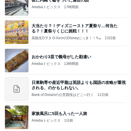
彼に内緒で嘘をついた遠征の話
Amebaトピックス
17時間前
大当たり？！ディズニーストア夏祭り…何当た
る？！夏祭りくじに挑戦！！！
高校生Dヲタ Ꭰ-ᎮꭵꭹꭴのDisneyにっき！！✎ܚ
13日前
おかわり3皿で義母がした勘違い
Amebaトピックス
13時間前
日東駒専や産近甲龍は英語よりも国語の攻略が重視
される、のかもしれない。
Bank of Dreamの公営競技はどこへ行く
11日前
家族風呂に5回も入った一人旅
Amebaトピックス
1日前