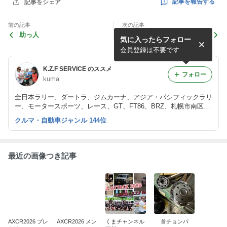
記事を報告する
記事をシェア
前の記事
次の記事
助っ人
ハマってる
気に入ったらフォロー
会員登録は不要です
K.Z.F SERVICE のススメ
フォロー
kuma
全日本ラリー、ダートラ、ジムカーナ、アジア・パシフィックラリ
ー、モータースポーツ、レース、GT、FT86、BRZ、札幌市南区北
ノ沢自動車整備修理工場、タイヤ交換、Moty's、CUSCO、キャロ
クルマ・自動車ジャンル 144位
ッセ取り扱い店
最近の画像つき記事
AXCR2026 プレ
AXCR2026 メン
くまチャンネル
首チョンパ