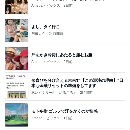
Amebaトピックス
2日前
よし、タイ行こ
与儀大介
24時間前
汗をかき冷房にあたると痛むお腹
Amebaトピックス
2日前
㊗️喜びを分け合える未来❣️”【この混沌の理由】”⽇
本も⾦融リセットの準備をしてます ””
あいすくりーむ『めるころ』
2時間前
モト冬樹 ゴルフで汗をかくのが快感
Amebaトピックス
1日前