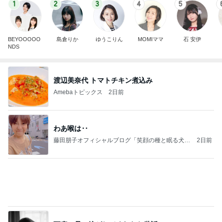
1
2
3
4
5
BEYOOOOO
島倉りか
ゆうこりん
MOMIママ
石 安伊
NDS
渡辺美奈代 トマトチキン煮込み
Amebaトピックス
2日前
わあ喉は‥
藤田朋子オフィシャルブログ「笑顔の種と眠る犬」
2日前
Powered by Ameba