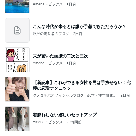
Amebaトピックス
1日前
こんな時代が来るとは誰が予想できただろうか？
浮浪の走り者のブログ
2日前
夫が驚いた面接の二次と三次
Amebaトピックス
1日前
【新記事】これができる女性を男は手放せない！究
極の恋愛テクニック
クノタチホオフィシャルブログ「恋学・性学研究
2日前
室」Powered by Ameba
着膨れしない嬉しいセットアップ
Amebaトピックス
20時間前