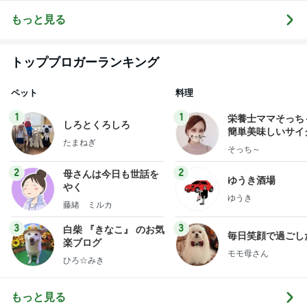
言いたい放題
全マスターブ
シャルブログ
ログ
もっと見る
トップブロガーランキング
ペット
料理
1
1
栄養士ママそっち
しろとくろしろ
簡単美味しいサイ
たまねぎ
献立
そっち～
2
2
母さんは今日も世話を
ゆうき酒場
やく
ゆうき
藤緒 ミルカ
3
3
白柴 『きなこ』 のお気
毎日笑顔で過ごし
楽ブログ
モモ母さん
ひろ☆みき
もっと見る