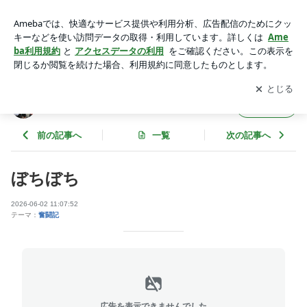
ぼちぼち | K.Z.F SERVICE のススメ
アプリをダウンロードして
ブログの更新通知
を受け取りまし
開く
ょう。
K.Z.F SERVICE のススメ
フォロー
前の記事へ
一覧
次の記事へ
ぼちぼち
2026-06-02 11:07:52
テーマ：
奮闘記
広告を表示できませんでした