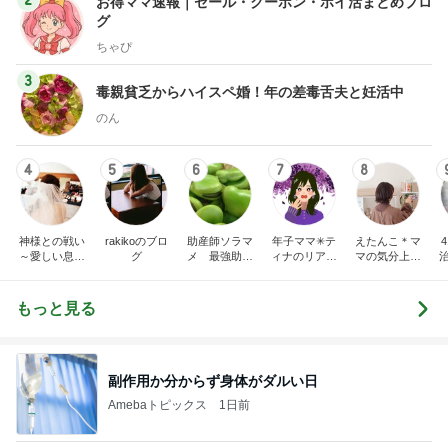
お得ママ速報｜セール・クーポン・ポイ活まとめブロ
グ
ちゃぴ
3
毒親貧乏からハイスペ婚！年の差毒舌夫と妊活中
のん
4
5
6
7
8
神様との戦い
rakikoのブロ
助産師ソラマ
年子ママ✳テ
えたんこ＊マ
4
～愛しい息子
グ
メ 最強助産
ィナのリアル
マの気分上が
をもう一度～
師外来
な育児Diary
る暮らし
もっと見る
副作用か分からず身体がダルい日
Amebaトピックス
1日前