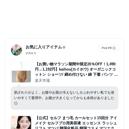
お気に入りアイテム☺︎
yuka☺︎
【お買い物マラソン期間中限定20％OFF！1,490
円→1,192円】kaihou(カイホウ) オーガニックコ
ットン ショーツ/ 締め付けない 綿 下着 パンツ 10
0% レディース 女性 日本製 深履き アトピー 敏感
楽天市場
肌 妊活 大きいサイズ かわいい
肌ざわりがよく、お腹やお股が冷えないしかぶれやすい私でも使
いやすくて愛用中。お腹が大きくなってからも余裕がありました
◎
【公式】セルフ まつ毛 カールセット15回分 アイ
メイク セルフプロ用美容液 エッセンス ラッシュ
リフト マツパ 韓国化粧品 韓国コスメ マツエク