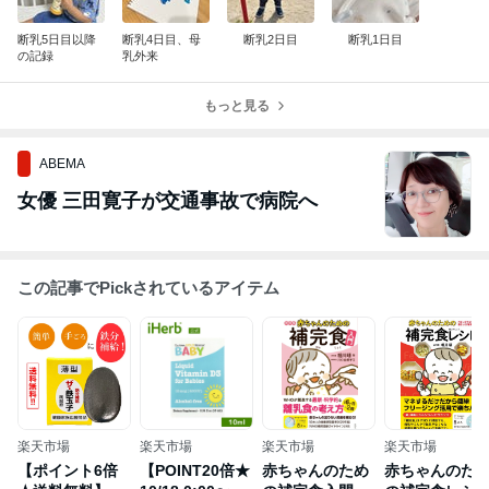
断乳5日目以降
断乳4日目、母
断乳2日目
断乳1日目
の記録
乳外来
もっと見る
ABEMA
女優 三田寛子が交通事故で病院へ
この記事でPickされているアイテム
楽天市場
楽天市場
楽天市場
楽天市場
【ポイント6倍
【POINT20倍★
赤ちゃんのため
赤ちゃんのた