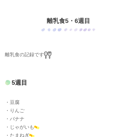
離乳食5・6週目
離乳食の記録です
5週目
・豆腐
・りんご
・バナナ
・じゃがいも
・たまねぎ