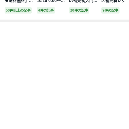
★送料無料】鉄
10/18 0:00〜10/
の補完食入門
の補完食レシ
分補給 ザ・鉄玉
20 23:59】Calif
改訂版 [ 相川 晴
不足しがちな
50件以上の記事
4件の記事
20件の記事
9件の記事
子 薄型 正規品
ornia Gold Nut
]
養に着目した
南部鉄器 日本製
rition ベビー ビ
乳食 [ 相川 晴 ]
鉄玉子 鉄玉 鉄
タミンD3 ドロ
たまご 炊飯器
ップ 【 iHerb ア
ご飯 やかん 鍋
イハーブ 公式
岩手県奥州市産
】 カリフォルニ
説明書付
ア ゴールド ニ
ュートリション
赤ちゃん用 ビタ
ミンD ビタミン
D3 サプリ リキ
ッド 液体 400IU
10ml