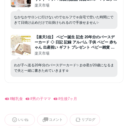
アイクリオネ【15T-R】
楽天市場
なかなかサロンに行けないのでセルフで☺️自宅で空いた時間にで
きて日焼け止めだけで出掛けられるので手放せません✨
【楽天1位】 ベビー誕生 記念 20年分のバースデ
ーカード ◇ 日記 記録 アルバム 子供 ベビー 赤ち
ゃん 出産祝い ギフト プレゼント ベビー雑貨 バ
ースデー 誕生日 誕生日プレゼント カード お祝い
楽天市場
20年 おしゃれ ベルメゾン
わが子へ送る20年分のバースデーカード✨まゆ君が20歳になるま
で夫と一緒に書きためていきます☺️
#
離乳食
#
男の子ママ
#
生後7ヶ月
いいね
コメント
リブログ