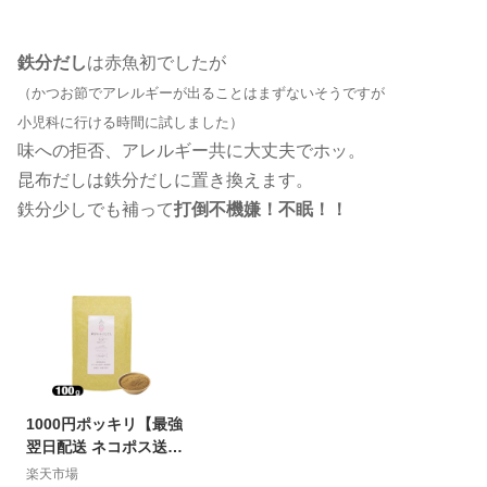
鉄分だし
は赤魚初でしたが
（かつお節でアレルギーが出ることはまずないそうですが
小児科に行ける時間に試しました）
味への拒否、アレルギー共に大丈夫でホッ。
昆布だしは鉄分だしに置き換えます。
鉄分少しでも補って
打倒不機嫌！不眠！！
1000円ポッキリ【最強
翌日配送 ネコポス送料
無料】【粉末だし】
楽天市場