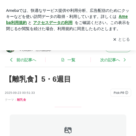
【離乳食】5・6週目 | 30代の妊活ブログ ⠜PGT-A挑戦中！▶︎初
めての妊娠▶︎育児記録
アプリをダウンロードして
ブログの更新通知
を受け取りまし
開く
ょう。
30代の妊活ブログ ⠜PGT-A挑戦中！▶︎初めて
フォロー
の妊娠▶︎育児記録
前の記事へ
一覧
次の記事へ
【離乳食】5・6週目
2025-09-23 00:51:33
テーマ：
離乳食