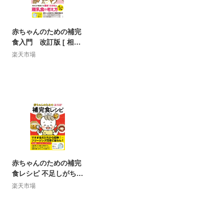
赤ちゃんのための補完
食入門 改訂版 [ 相川
晴 ]
楽天市場
赤ちゃんのための補完
食レシピ 不足しがちな
栄養に着目した離乳食
楽天市場
[ 相川 晴 ]