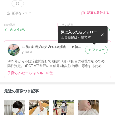
32
記事を報告する
記事をシェア
前の記事
次の記事
きょうだい
図書館で借りた絵本（6ヶ月
気に入ったらフォロー
②）
会員登録は不要です
30代の妊活ブログ ⠜PGT-A挑戦中！▶︎初めての妊娠▶︎育児記録
フォロー
yuka☺︎
2021年から不妊治療開始して 採卵10回・8回目の移植で初めての
陽性判定。 (PGT-A正常胚の自然周期移植) 治療に専念するため仕
事を辞めたので コンパクトな暮らしを模索中。 2025年2月末無事
子育て(ベビー)ジャンル 140位
に出産しました☺︎
最近の画像つき記事