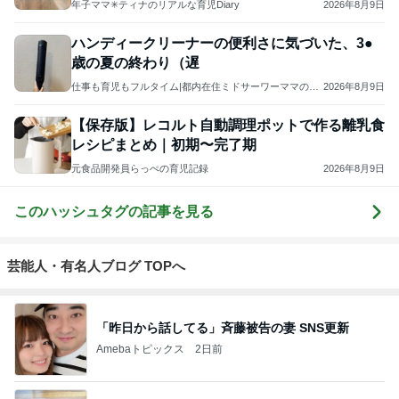
えた話
年子ママ✳ティナのリアルな育児Diary
2026年8月9日
ハンディークリーナーの便利さに気づいた、3●
歳の夏の終わり（遅
仕事も育児もフルタイム|都内在住ミドサーワーママの生
2026年8月9日
活記録
【保存版】レコルト自動調理ポットで作る離乳食
レシピまとめ｜初期〜完了期
元食品開発員らっぺの育児記録
2026年8月9日
このハッシュタグの記事を見る
芸能人・有名人ブログ TOPへ
「昨日から話してる」斉藤被告の妻 SNS更新
Amebaトピックス
2日前