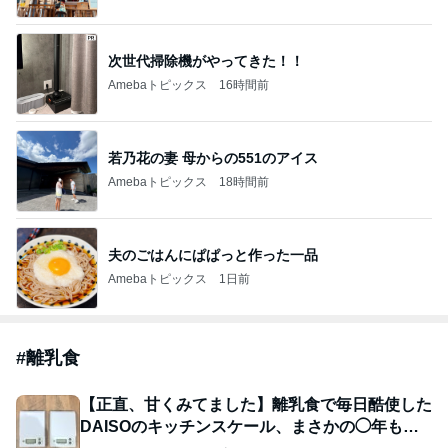
次世代掃除機がやってきた！！
Amebaトピックス
16時間前
若乃花の妻 母からの551のアイス
Amebaトピックス
18時間前
夫のごはんにぱぱっと作った一品
Amebaトピックス
1日前
#
離乳食
【正直、甘くみてました】離乳食で毎日酷使した
DAISOのキッチンスケール、まさかの◯年も使