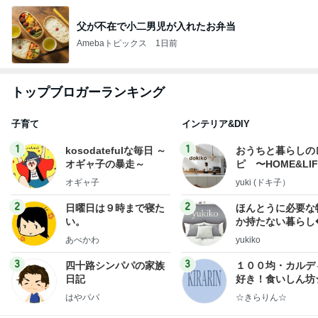
父が不在で小二男児が入れたお弁当
Amebaトピックス
1日前
トップブロガーランキング
子育て
インテリア&DIY
1
1
kosodatefulな毎日 ～
おうちと暮らしの
オギャ子の暴走～
ピ 〜HOME&LI
オギャ子
yuki (ドキ子）
2
2
日曜日は９時まで寝た
ほんとうに必要な
い。
か持たない暮らし
ep Life Simple
あべかわ
yukiko
ンテリアのきろく
3
3
四十路シンパパの家族
１００均・カルデ
日記
好き！食いしん坊
らりん☆のブログ
はやパパ
☆きらりん☆