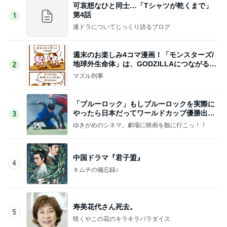
可哀想なひと同士…「Tシャツが乾くまで」
第4話
1
連ドラについてじっくり語るブログ
週末のお楽しみ4コマ漫画！「モンスターズ/
地球外生命体」は、GODZILLAにつながる出
2
世作！
マズル刑事
「ブルーロック」もしブルーロックを実際に
やったら日本だってワールドカップ優勝出来
3
るかもしれません
ゆきがめのシネマ。劇場に映画を観に行こっ！！
中国ドラマ『君子盟』
4
キムチの備忘録♪
寿美花代さん死去。
5
咲くやこの花のキラキラパラダイス