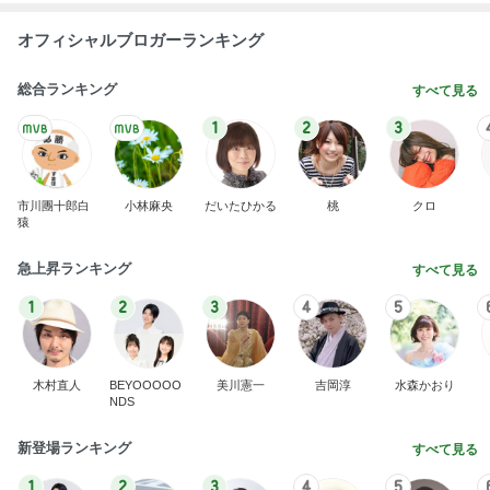
オフィシャルブロガーランキング
総合ランキング
すべて見る
1
2
3
市川團十郎白
小林麻央
だいたひかる
桃
クロ
猿
急上昇ランキング
すべて見る
1
2
3
4
5
木村直人
BEYOOOOO
美川憲一
吉岡淳
水森かおり
NDS
新登場ランキング
すべて見る
1
2
3
4
5