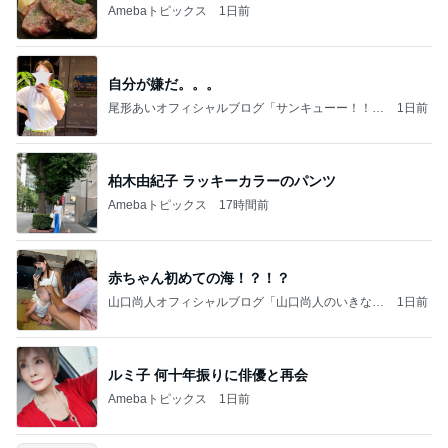
Amebaトピックス
1日前
自分が嫌だ。。。
尾形あいオフィシャルブログ「サンキューー！！尾
1日前
形家です！by嫁」Powered by Ameba
柏木由紀子 ラッキーカラーのパンツ
Amebaトピックス
17時間前
赤ちゃん初めての海！？！？
山口尚人オフィシャルブログ「山口尚人のいきなり
1日前
パパになったけど美容師も続けてます。」Powered
by Ameba
ルミ子 何十年振りに俳優と再会
Amebaトピックス
1日前