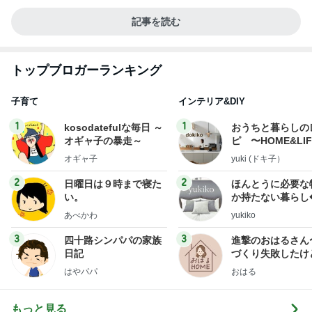
記事を読む
トップブロガーランキング
子育て
インテリア&DIY
1
1
kosodatefulな毎日 ～
おうちと暮らしの
オギャ子の暴走～
ピ 〜HOME&LI
オギャ子
yuki (ドキ子）
2
2
日曜日は９時まで寝た
ほんとうに必要な
い。
か持たない暮らし
ep Life Simple
あべかわ
yukiko
ンテリアのきろく
3
3
四十路シンパパの家族
進撃のおはるさん
日記
づくり失敗したけ
は元気です〜
はやパパ
おはる
もっと見る