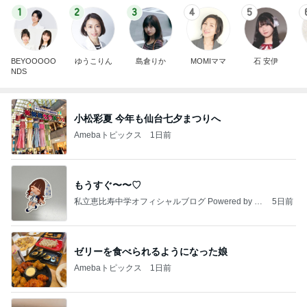
1
2
3
4
5
BEYOOOOO
ゆうこりん
島倉りか
MOMIママ
石 安伊
NDS
小松彩夏 今年も仙台七夕まつりへ
Amebaトピックス
1日前
もうすぐ〜〜♡
私立恵比寿中学オフィシャルブログ Powered by A
5日前
meba
ゼリーを食べられるようになった娘
Amebaトピックス
1日前