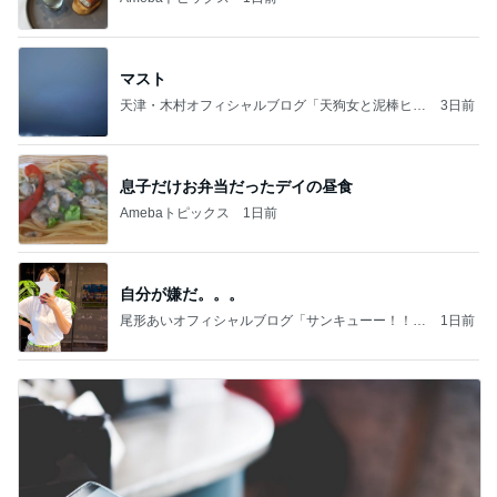
マスト
天津・木村オフィシャルブログ「天狗女と泥棒ヒゲ
3日前
男」Powered by Ameba
息子だけお弁当だったデイの昼食
Amebaトピックス
1日前
自分が嫌だ。。。
尾形あいオフィシャルブログ「サンキューー！！尾
1日前
形家です！by嫁」Powered by Ameba