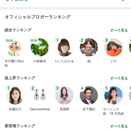
オフィシャルブロガーランキング
総合ランキング
すべて見る
1
2
3
市川團十郎白
小林麻央
だいたひかる
桃
クロ
猿
急上昇ランキング
すべて見る
1
2
3
4
5
加藤紀子
Sakurashimeji
真飛聖
尼子勝紀
モーニング
娘。'26 天気組
新登場ランキング
すべて見る