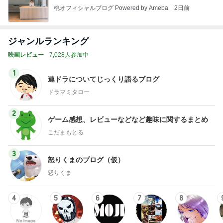
桃オフィシャルブログ Powered by Ameba
2日前
ジャンルランキング
映画レビュー
7,028人参加中
1
連ドラについてじっくり語るブログ
ドラマミタロー
2
ゲーム感想、レビューなどなど趣味に関するまとめ
こだまもとる
3
怒りくまのブログ（仮）
怒りくま
4
5
6
7
8