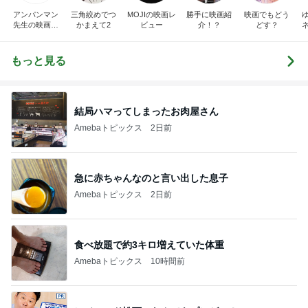
アンパンマン
三角絞めでつ
MOJIの映画レ
勝手に映画紹
映画でもどう
先生の映画講
かまえて2
ビュー
介！？
どす？
座
もっと見る
結局ハマってしまったお肉屋さん
Amebaトピックス
2日前
急に赤ちゃんなのと言い出した息子
Amebaトピックス
2日前
食べ放題で約3キロ増えていた体重
Amebaトピックス
10時間前