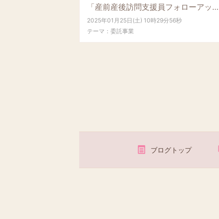
「産前産後訪問支援員フォローアップ講座」２日目
2025年01月25日(土) 10時29分56秒
テーマ：
委託事業
ブログトップ