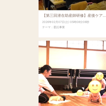
【第三回潜在助産師研修】産後ケア施設 運営のリアル
2026年02月07日(土) 05時08分08秒
テーマ：
委託事業