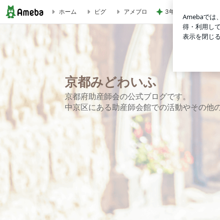
3年交際も結婚の話
ホーム
ピグ
アメブロ
京都みどわいふ
京都みどわいふ
京都府助産師会の公式ブログです。
中京区にある助産師会館での活動やその他