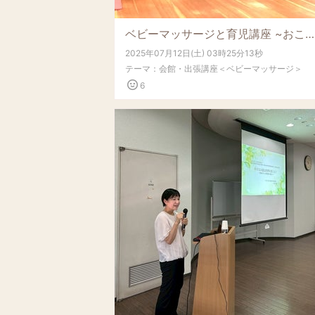
ベビーマッサージと育児講座 ~おこしやす広場ぴかぴか~
2025年07月12日(土) 03時25分13秒
テーマ：
会館・出張講座＜ベビーマッサージ＞
6