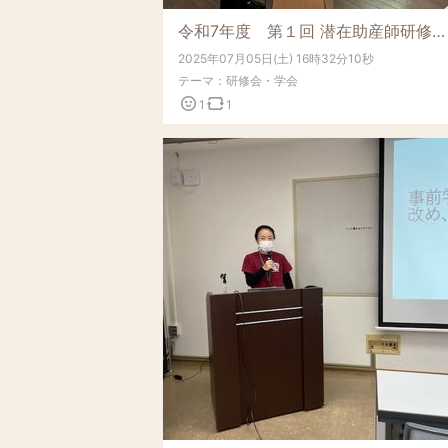
令和7年度 第１回 潜在助産師研修会開催(7/5)
2025年07月05日(土) 16時32分10秒
テーマ：
研修会・学会
1
1