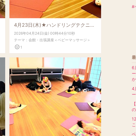
#
4月23日(木)★ハンドリングテクニック＆ベビーマッサージ教室★ 開催しました！
2026年04月24日(金) 00時44分10秒
テーマ：
会館・出張講座＜ベビーマッサージ＞
1
最
6
か
4
【
の
1
こ
ベ