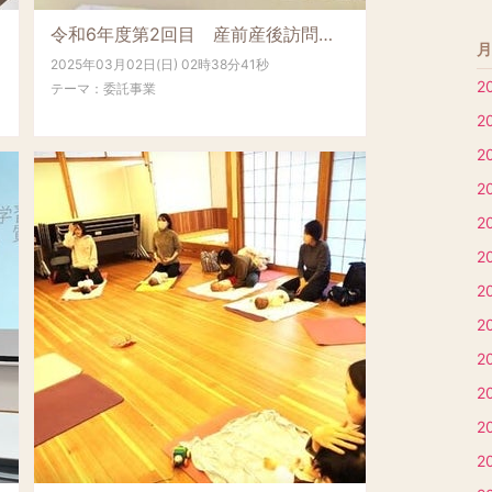
令和6年度第2回目 産前産後訪問支援員養成講座(北部会場)を開催しました
月
2025年03月02日(日) 02時38分41秒
2
テーマ：
委託事業
2
2
2
2
2
2
2
2
2
2
2