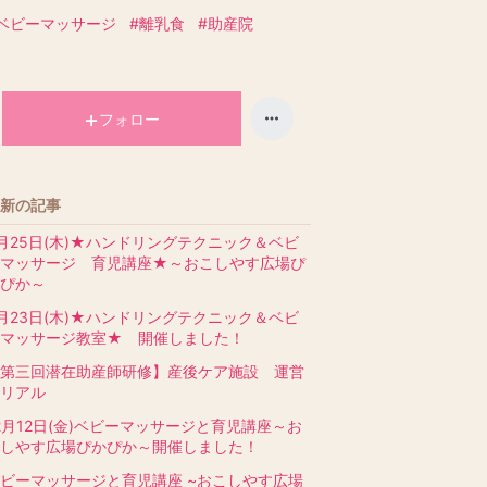
ベビーマッサージ
#離乳食
#助産院
フォロー
新の記事
月25日(木)★ハンドリングテクニック＆ベビ
ーマッサージ 育児講座★～おこしやす広場ぴ
ぴか～
月23日(木)★ハンドリングテクニック＆ベビ
ーマッサージ教室★ 開催しました！
第三回潜在助産師研修】産後ケア施設 運営
リアル
2月12日(金)ベビーマッサージと育児講座～お
しやす広場ぴかぴか～開催しました！
ビーマッサージと育児講座 ~おこしやす広場