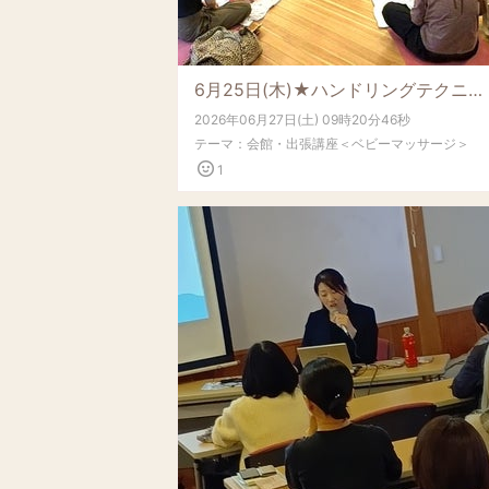
6月25日(木)★ハンドリングテクニック＆ベビーマッサージ 育児講座★～おこしやす広場ぴかぴか～
2026年06月27日(土) 09時20分46秒
テーマ：
会館・出張講座＜ベビーマッサージ＞
1