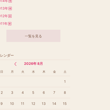
014
年
く
開
013
年
く
開
012
年
く
開
011
年
く
開
く
一覧を見る
レンダー
2026年 8月
日
月
火
水
木
金
土
1
2
3
4
5
6
7
8
9
10
11
12
13
14
15