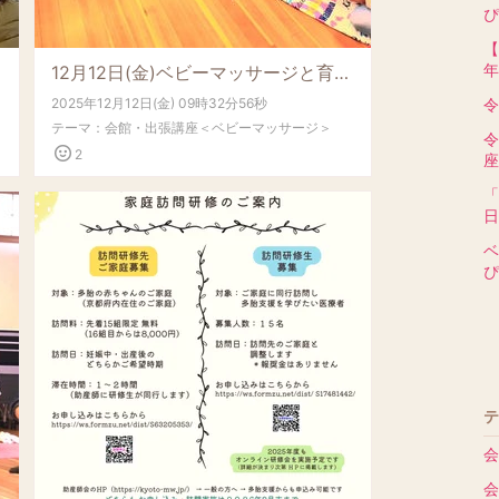
ぴ
【
年
12月12日(金)ベビーマッサージと育児講座～おこしやす広場ぴかぴか～開催しました！
2025年12月12日(金) 09時32分56秒
令
テーマ：
会館・出張講座＜ベビーマッサージ＞
令
2
座
「
日
ベ
ぴ
テ
会
会