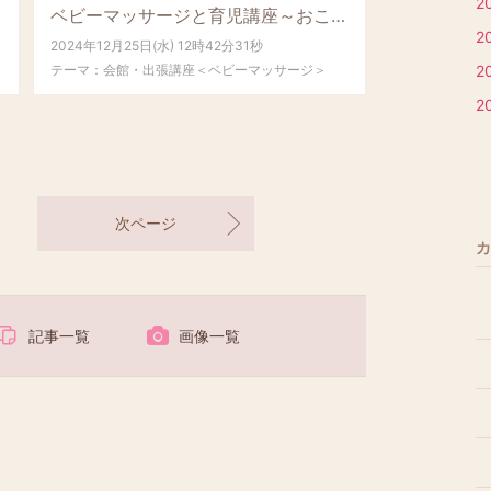
2
ベビーマッサージと育児講座～おこしやす広場ぴかぴか～
2
2024年12月25日(水) 12時42分31秒
テーマ：
会館・出張講座＜ベビーマッサージ＞
2
2
次ページ
カ
記事一覧
画像一覧