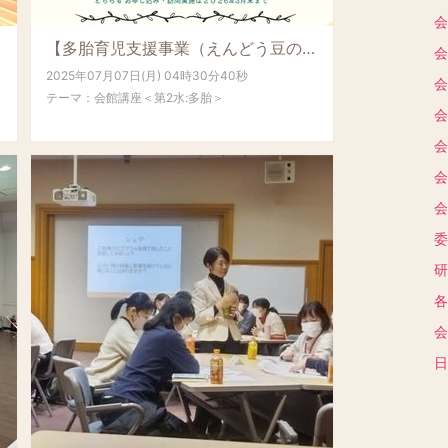
会
【多胎育児支援事業（えんどう豆の会）】2025年度 家庭訪問研修募集のお知らせ
会
2025年07月07日(月) 04時30分40秒
会
テーマ：
会館講座＜第2水:多胎＞
会
会
会
会
委
研
各
会
日