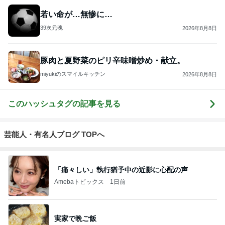
だいたひかるオフィシャルブログ Powered by Ame
1日前
ba
「昨日から話してる」斉藤被告の妻 SNS更新
Amebaトピックス
1日前
ありがとうございます
市川團十郎白猿オフィシャルB
4日前
ジャンルランキング
毎日のレシピ・料理・献立
18,336人参加中
1
栄養士ママそっち～の簡単美味しいサイクル献立
そっち～
2
ゆうき酒場
ゆうき