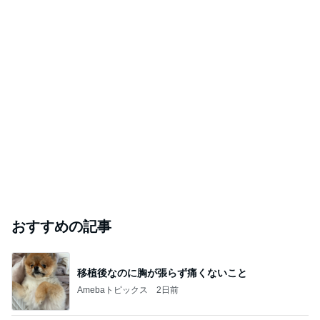
次世代掃除機がやってきた！！
Amebaトピックス
21時間前
久しぶりの曲を2人で演奏の相談
Amebaトピックス
1日前
蓋が閉まっていなくて起きた大惨事
Amebaトピックス
1日前
#
今日の献立
今日は久々2人分のランチ♡♡
酒ポンコツ女の息子LOVE blog♡♡
2026年8月8日