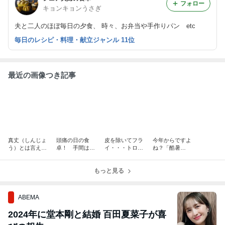
フォロー
キョンキョンうさぎ
夫と二人のほぼ毎日の夕食、 時々、お弁当や手作りパン etc
毎日のレシピ・料理・献立ジャンル 11位
最近の画像つき記事
真丈（しんじょ
頭痛の日の食
皮を除いてフラ
今年からですよ
う）とは言えな
卓！ 手間は少
イ・・・トロト
ね？「酷暑
いけれど・・・
しだけ！
ロ茄子！
日」！
もっと見る
ABEMA
2024年に堂本剛と結婚 百田夏菜子が喜