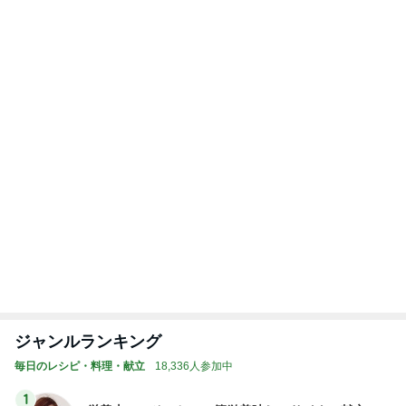
Amebaトピックス
1日前
次男と義父の法事の合同相談
Amebaトピックス
1日前
假屋崎省吾 にんにく6個分のもつ鍋
Amebaトピックス
2日前
レジェンド松下のなんでもプレゼン！
Amebaトピックス
21時間前
アパートが安い理由の結構な坂道
Amebaトピックス
1日前