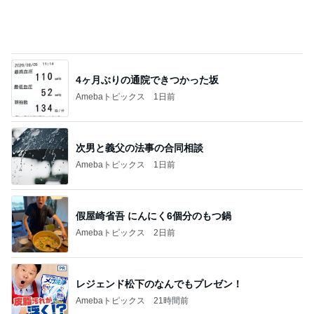
総合ランキング
すべて見る
1
2
3
市川團十郎白
小林麻央
だいたひかる
桃
クロ
猿
急上昇ランキング
すべて見る
1
2
3
4
5
木村直人
BEYOOOOO
美川憲一
吉岡淳
水森かおり
NDS
新登場ランキング
すべて見る
1
2
3
4
5