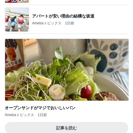
BEYOOOOO
島倉りか
ゆうこりん
MOMIママ
石 安伊
NDS
天井の木が落ち着く心地良い寝室
Amebaトピックス
1日前
悲しすぎて立ち直れない。
クロオフィシャルブログPowered by Ameba
2日前
掃除しやすい環境が整った収納場所
Amebaトピックス
1日前