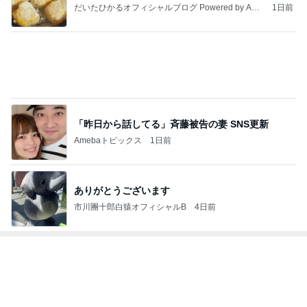
3
毎日笑顔で過ごしたい
モモ母さん
4
5
6
7
8
riyusa日和。
長田知恵（つ
Keep Smiling♪
☆Pure Life☆
きょうこさん
ザッパレシピ
き）料理研究
〜noripetit lif
～おいしく、
のありふれた
で褒められお
家「ご飯と可
e〜 おうちご
楽しく、健康
日常とばーば
やつと時々お
愛いおやつ、
はんと日々の
に。～
の食堂本日の
かず
キッチンアイ
事。
メニュー
もっと見る
テム」
4ヶ月ぶりの通院できつかった坂