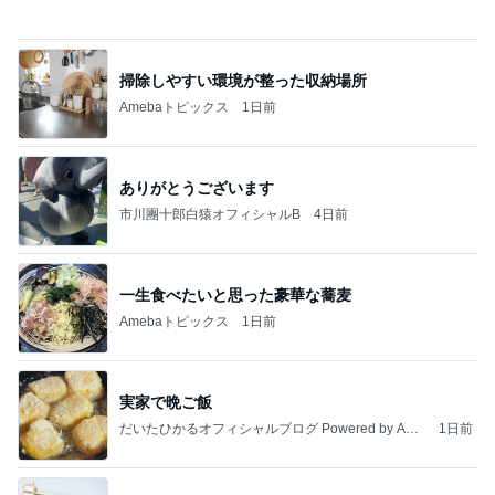
能登揺れ、東北も⚠️夢見が増えて来ました❗️注意し
てください❗️
マリアオフィシャルブログ「ひむかの風にさそわれ
2日前
て」Powered by Ameba
橋本じゅん 5km彷徨った旅の決着
Amebaトピックス
12時間前
病人アピールしてきたクソ義母
田舎のクソ義母vs都会育ちの嫁
2日前
川崎麻世 81歳大将の昭和な寿司屋
Amebaトピックス
1日前