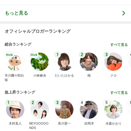
わあ喉は‥
藤田朋子オフィシャルブログ「笑顔の種と眠る犬」
2日前
Powered by Ameba
勇気のいるお値段だったホテルの滞在
Amebaトピックス
1日前