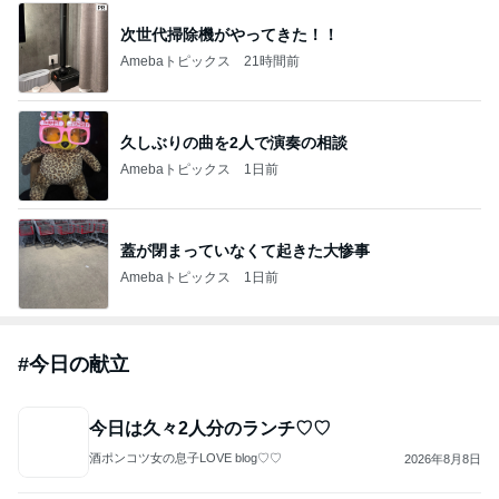
若い命が…無惨に…
39次元魂
2026年8月8日
豚肉と夏野菜のピリ辛味噌炒め・献立。
miyukiのスマイルキッチン
2026年8月8日
このハッシュタグの記事を見る
芸能人・有名人ブログ TOPへ
「痛々しい」執行猶予中の近影に心配の声
Amebaトピックス
1日前
実家で晩ご飯