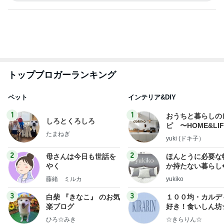
ありがとうございます
市川團十郎白猿オフィシャルB
4日前
一生食べたいと思った豪華な蕎麦
Amebaトピックス
1日前
実家で晩ご飯
だいたひかるオフィシャルブログ Powered by Ame
1日前
ba
繊細な娘と始めた平和学習の本
Amebaトピックス
1日前