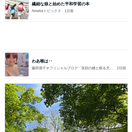
大当たり？！ディズニーストア夏祭り…何当た
る？！夏祭りくじに挑戦！！！
高校生Dヲタ Ꭰ-ᎮꭵꭹꭴのDisneyにっき！！✎ܚ
14日前
ヒデ 美容デビューし若返った友人
Amebaトピックス
11時間前