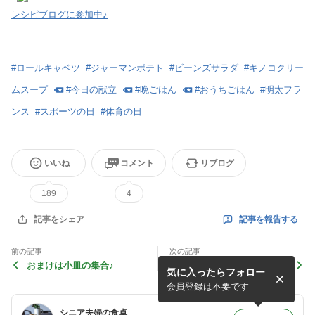
レシピブログに参加中♪
#
ロールキャベツ
#
ジャーマンポテト
#
ビーンズサラダ
#
キノコクリー
ムスープ
#
今日の献立
#
晩ごはん
#
おうちごはん
#
明太フラ
ンス
#
スポーツの日
#
体育の日
いいね
コメント
リブログ
189
4
記事を報告する
記事をシェア
前の記事
次の記事
おまけは小皿の集合♪
マッシュルームでおまけの一
気に入ったらフォロー
皿
会員登録は不要です
シニア夫婦の食卓